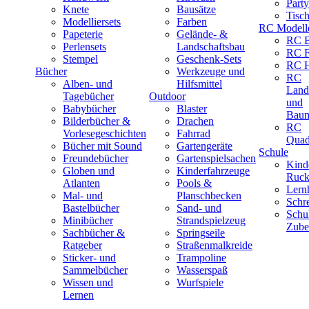
Part
Knete
Bausätze
Tisc
Modelliersets
Farben
RC Modell
Papeterie
Gelände- &
RC B
Perlensets
Landschaftsbau
RC F
Stempel
Geschenk-Sets
RC H
Bücher
Werkzeuge und
RC
Alben- und
Hilfsmittel
Land
Tagebücher
Outdoor
und
Babybücher
Blaster
Baum
Bilderbücher &
Drachen
RC
Vorlesegeschichten
Fahrrad
Quad
Bücher mit Sound
Gartengeräte
Schule
Freundebücher
Gartenspielsachen
Kind
Globen und
Kinderfahrzeuge
Ruck
Atlanten
Pools &
Lernh
Mal- und
Planschbecken
Schr
Bastelbücher
Sand- und
Schu
Minibücher
Strandspielzeug
Zube
Sachbücher &
Springseile
Ratgeber
Straßenmalkreide
Sticker- und
Trampoline
Sammelbücher
Wasserspaß
Wissen und
Wurfspiele
Lernen