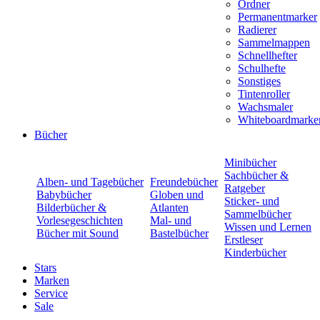
Ordner
Permanentmarker
Radierer
Sammelmappen
Schnellhefter
Schulhefte
Sonstiges
Tintenroller
Wachsmaler
Whiteboardmarke
Bücher
Minibücher
Sachbücher &
Alben- und Tagebücher
Freundebücher
Ratgeber
Babybücher
Globen und
Sticker- und
Bilderbücher &
Atlanten
Sammelbücher
Vorlesegeschichten
Mal- und
Wissen und Lernen
Bücher mit Sound
Bastelbücher
Erstleser
Kinderbücher
Stars
Marken
Service
Sale