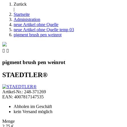
Zurück
|
Startseite
Administration
neue Artikel ohne Quelle
neue Artikel ohne Quelle temp 03
pigment brush pen weinrot


pigment brush pen weinrot
STAEDTLER®
Artikel-Nr.: 248-371269
EAN: 4007817147535
Abholen im Geschäft
kein Versand möglich
Menge
2,75 €