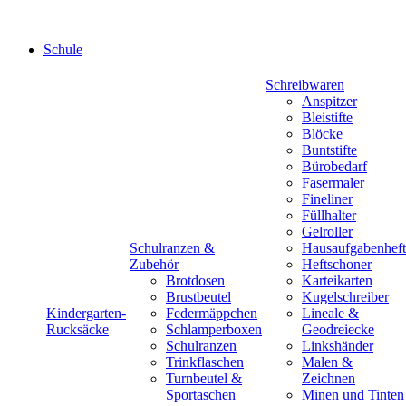
Schule
Schreibwaren
Anspitzer
Bleistifte
Blöcke
Buntstifte
Bürobedarf
Fasermaler
Fineliner
Füllhalter
Gelroller
Schulranzen &
Hausaufgabenheft
Zubehör
Heftschoner
Brotdosen
Karteikarten
Brustbeutel
Kugelschreiber
Kindergarten-
Federmäppchen
Lineale &
Rucksäcke
Schlamperboxen
Geodreiecke
Schulranzen
Linkshänder
Trinkflaschen
Malen &
Turnbeutel &
Zeichnen
Sportaschen
Minen und Tinten