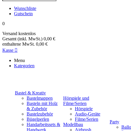
Wunschliste
Gutschein
0
Versand
kostenlos
Gesamt (inkl. MwSt.)
0,00 €
enthaltene MwSt.
0,00 €
Kasse

Menu
Kategorien
Bastel & Kreativ
Bastelmappen
Hörspiele und
Basteln mit Holz
Filme/Serien
& Zubehör
Hörspiele
Bastelzubehör
Audio-Geräte
Bügelperlen
Filme/Serien
Party
Handarbeitssets &
Modellbau
Ball
Handwerk
Airbrush