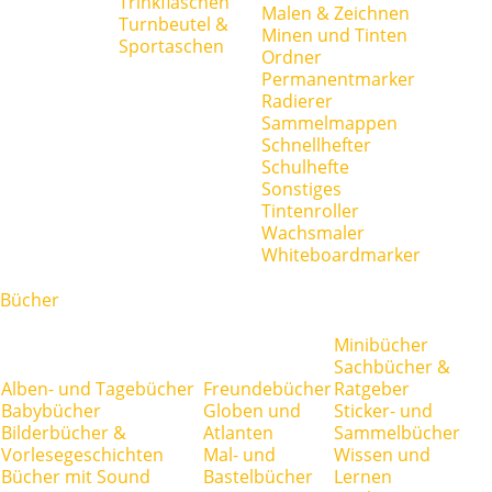
Trinkflaschen
Malen & Zeichnen
Turnbeutel &
Minen und Tinten
Sportaschen
Ordner
Permanentmarker
Radierer
Sammelmappen
Schnellhefter
Schulhefte
Sonstiges
Tintenroller
Wachsmaler
Whiteboardmarker
Bücher
Minibücher
Sachbücher &
Alben- und Tagebücher
Freundebücher
Ratgeber
Babybücher
Globen und
Sticker- und
Bilderbücher &
Atlanten
Sammelbücher
Vorlesegeschichten
Mal- und
Wissen und
Bücher mit Sound
Bastelbücher
Lernen