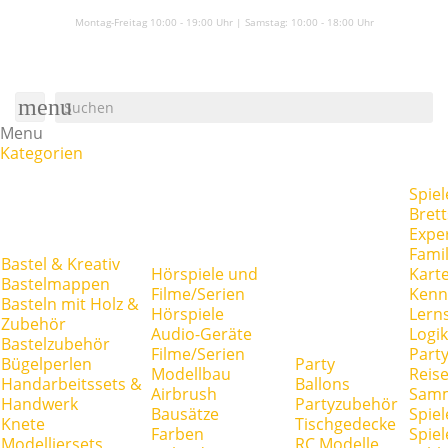
Montag-Freitag 10:00 - 19:00 Uhr | Samstag:
10:00 - 18:00 Uhr
menu
Menu
Kategorien
Spiel
Brett
Expe
Famil
Bastel & Kreativ
Hörspiele und
Kart
Bastelmappen
Filme/Serien
Kenn
Basteln mit Holz &
Hörspiele
Lerns
Zubehör
Audio-Geräte
Logik
Bastelzubehör
Filme/Serien
Party
Bügelperlen
Party
Modellbau
Reise
Handarbeitssets &
Ballons
Airbrush
Samm
Handwerk
Partyzubehör
Bausätze
Spiel
Knete
Tischgedecke
Farben
Spie
Modelliersets
RC Modelle