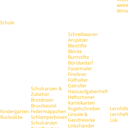
weit
Wint
Schule
Schreibwaren
Anspitzer
Bleistifte
Blöcke
Buntstifte
Bürobedarf
Fasermaler
Fineliner
Füllhalter
Gelroller
Schulranzen &
Hausaufgabenheft
Zubehör
Heftschoner
Brotdosen
Karteikarten
Brustbeutel
Kugelschreiber
Lernhilf
Kindergarten-
Federmäppchen
Lineale &
Lernhef
Rucksäcke
Schlamperboxen
Geodreiecke
Lük
Schulranzen
Linkshänder