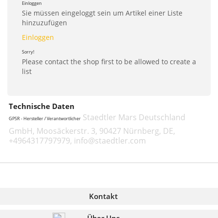
Einloggen
Sie müssen eingeloggt sein um Artikel einer Liste
hinzuzufügen
Einloggen
Sorry!
Please contact the shop first to be allowed to create a
list
Technische Daten
Staedtler Mars Deutschland
GPSR - Hersteller / Verantwortlicher
GmbH, Moosäckerstr. 3, 90427 Nürnberg, DE,
+4964317797979, info@staedtler.com
Kontakt