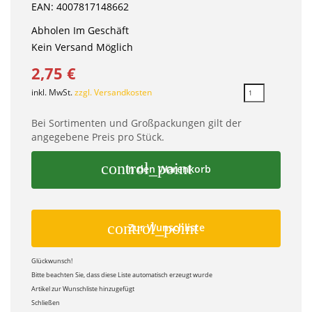
EAN: 4007817148662
Abholen Im Geschäft
Kein Versand Möglich
2,75 €
inkl. MwSt.
zzgl. Versandkosten
Bei Sortimenten und Großpackungen gilt der
angegebene Preis pro Stück.
control_point
In den Warenkorb
control_point
Zur Wunschliste
Glückwunsch!
Bitte beachten Sie, dass diese Liste automatisch erzeugt wurde
Artikel zur Wunschliste hinzugefügt
Schließen