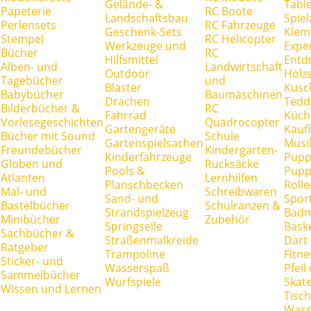
Gelände- &
Tabl
Papeterie
RC Boote
Landschaftsbau
Spie
Perlensets
RC Fahrzeuge
Geschenk-Sets
Klem
Stempel
RC Helicopter
Werkzeuge und
Expe
Bücher
RC
Hilfsmittel
Entd
Alben- und
Landwirtschaft
Outdoor
Holz
Tagebücher
und
Blaster
Kusc
Babybücher
Baumaschinen
Drachen
Tedd
Bilderbücher &
RC
Fahrrad
Küch
Vorlesegeschichten
Quadrocopter
Gartengeräte
Kauf
Bücher mit Sound
Schule
Gartenspielsachen
Musi
Freundebücher
Kindergarten-
Kinderfahrzeuge
Pupp
Globen und
Rucksäcke
Pools &
Pupp
Atlanten
Lernhilfen
Planschbecken
Rolle
Mal- und
Schreibwaren
Sand- und
Spor
Bastelbücher
Schulranzen &
Strandspielzeug
Badm
Minibücher
Zubehör
Springseile
Baske
Sachbücher &
Straßenmalkreide
Dart
Ratgeber
Trampoline
Fitne
Sticker- und
Wasserspaß
Pfei
Sammelbücher
Wurfspiele
Skate
Wissen und Lernen
Tisc
Wass