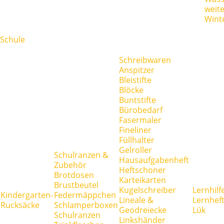
weit
Wint
Schule
Schreibwaren
Anspitzer
Bleistifte
Blöcke
Buntstifte
Bürobedarf
Fasermaler
Fineliner
Füllhalter
Gelroller
Schulranzen &
Hausaufgabenheft
Zubehör
Heftschoner
Brotdosen
Karteikarten
Brustbeutel
Kugelschreiber
Lernhilf
Kindergarten-
Federmäppchen
Lineale &
Lernhef
Rucksäcke
Schlamperboxen
Geodreiecke
Lük
Schulranzen
Linkshänder