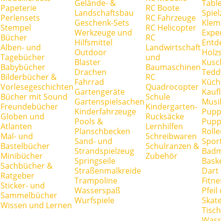
Gelände- &
Tabl
Papeterie
RC Boote
Landschaftsbau
Spie
Perlensets
RC Fahrzeuge
Geschenk-Sets
Klem
Stempel
RC Helicopter
Werkzeuge und
Expe
Bücher
RC
Hilfsmittel
Entd
Alben- und
Landwirtschaft
Outdoor
Holz
Tagebücher
und
Blaster
Kusc
Babybücher
Baumaschinen
Drachen
Tedd
Bilderbücher &
RC
Fahrrad
Küch
Vorlesegeschichten
Quadrocopter
Gartengeräte
Kauf
Bücher mit Sound
Schule
Gartenspielsachen
Musi
Freundebücher
Kindergarten-
Kinderfahrzeuge
Pupp
Globen und
Rucksäcke
Pools &
Pupp
Atlanten
Lernhilfen
Planschbecken
Rolle
Mal- und
Schreibwaren
Sand- und
Spor
Bastelbücher
Schulranzen &
Strandspielzeug
Badm
Minibücher
Zubehör
Springseile
Baske
Sachbücher &
Straßenmalkreide
Dart
Ratgeber
Trampoline
Fitne
Sticker- und
Wasserspaß
Pfei
Sammelbücher
Wurfspiele
Skate
Wissen und Lernen
Tisc
Wass