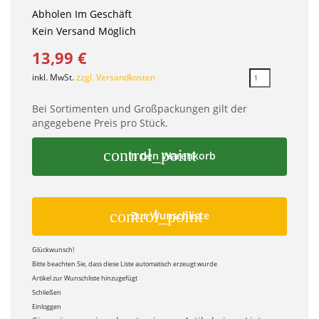
Abholen Im Geschäft
Kein Versand Möglich
13,99 €
inkl. MwSt.
zzgl. Versandkosten
Bei Sortimenten und Großpackungen gilt der
angegebene Preis pro Stück.
control_point
In den Warenkorb
control_point
Zur Wunschliste
Glückwunsch!
Bitte beachten Sie, dass diese Liste automatisch erzeugt wurde
Artikel zur Wunschliste hinzugefügt
Schließen
Einloggen