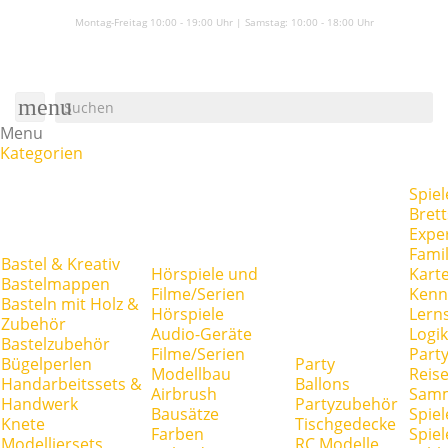
Montag-Freitag 10:00 - 19:00 Uhr | Samstag:
10:00 - 18:00 Uhr
menu
Menu
Kategorien
Spiel
Brett
Expe
Famil
Bastel & Kreativ
Hörspiele und
Kart
Bastelmappen
Filme/Serien
Kenn
Basteln mit Holz &
Hörspiele
Lerns
Zubehör
Audio-Geräte
Logik
Bastelzubehör
Filme/Serien
Party
Bügelperlen
Party
Modellbau
Reise
Handarbeitssets &
Ballons
Airbrush
Samm
Handwerk
Partyzubehör
Bausätze
Spiel
Knete
Tischgedecke
Farben
Spie
Modelliersets
RC Modelle