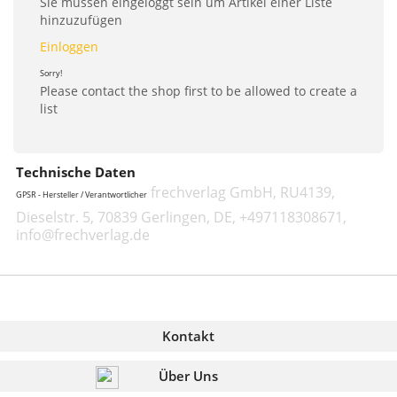
Sie müssen eingeloggt sein um Artikel einer Liste
hinzuzufügen
Einloggen
Sorry!
Please contact the shop first to be allowed to create a
list
Technische Daten
frechverlag GmbH, RU4139,
GPSR - Hersteller / Verantwortlicher
Dieselstr. 5, 70839 Gerlingen, DE, +497118308671,
info@frechverlag.de
Kontakt
Über Uns