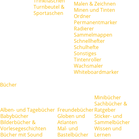
Trinkflaschen
Malen & Zeichnen
Turnbeutel &
Minen und Tinten
Sportaschen
Ordner
Permanentmarker
Radierer
Sammelmappen
Schnellhefter
Schulhefte
Sonstiges
Tintenroller
Wachsmaler
Whiteboardmarker
Bücher
Minibücher
Sachbücher &
Alben- und Tagebücher
Freundebücher
Ratgeber
Babybücher
Globen und
Sticker- und
Bilderbücher &
Atlanten
Sammelbücher
Vorlesegeschichten
Mal- und
Wissen und
Bücher mit Sound
Bastelbücher
Lernen