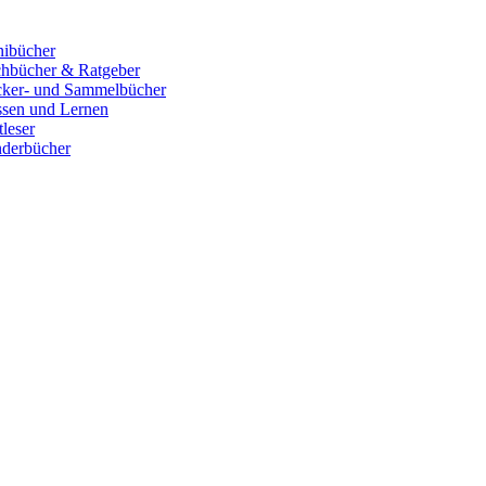
ibücher
hbücher & Ratgeber
cker- und Sammelbücher
sen und Lernen
tleser
derbücher