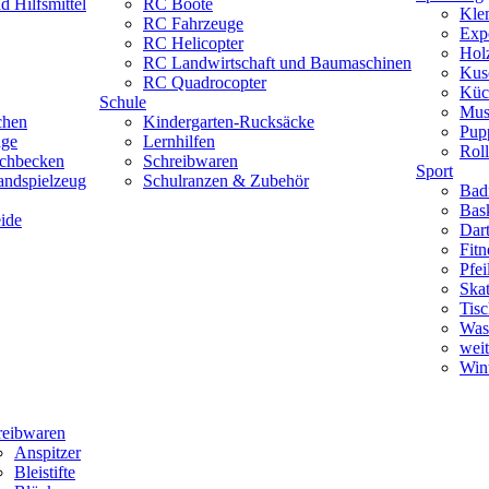
 Hilfsmittel
RC Boote
Kle
RC Fahrzeuge
Exp
RC Helicopter
Hol
RC Landwirtschaft und Baumaschinen
Kus
RC Quadrocopter
Küc
Schule
Mus
chen
Kindergarten-Rucksäcke
Pup
uge
Lernhilfen
Roll
schbecken
Schreibwaren
Sport
andspielzeug
Schulranzen & Zubehör
Bad
Bask
ide
Dar
Fitn
Pfe
Skat
Tisc
Was
weit
Wint
reibwaren
Anspitzer
Bleistifte