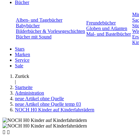
Bücher
Min
Alben- und Tagebücher
Sac
Freundebücher
Babybücher
Sti
Globen und Atlanten
Bilderbücher & Vorlesegeschichten
Wis
Mal- und Bastelbücher
Bücher mit Sound
Ers
Kin
Stars
Marken
Service
Sale
Zurück
|
Startseite
Administration
neue Artikel ohne Quelle
neue Artikel ohne Quelle temp 03
NOCH H0 Kinder auf Kinderfahrrädern

