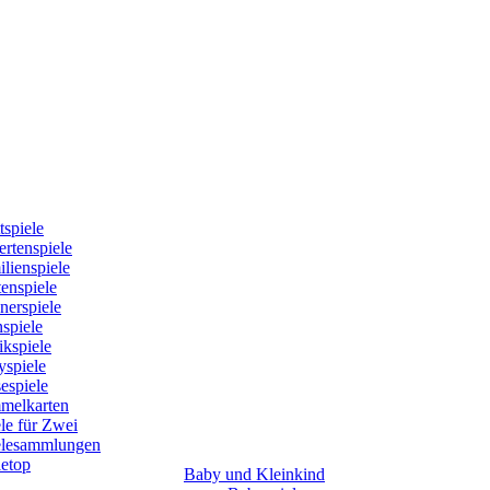
tspiele
rtenspiele
lienspiele
enspiele
nerspiele
spiele
kspiele
yspiele
espiele
melkarten
le für Zwei
elesammlungen
letop
Baby und Kleinkind