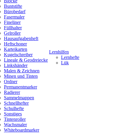
Blöcke
Buntstifte
Bürobedarf
Fasermaler
Fineliner
Füllhalter
Gelroller
Hausaufgabenheft
Heftschoner
Karteikarten
Lernhilfen
Kugelschreiber
Lernhefte
Lineale & Geodreiecke
Lük
Linkshänder
Malen & Zeichnen
Minen und Tinten
Ordner
Permanentmarker
Radierer
Sammelmappen
Schnellhefter
Schulhefte
Sonstiges
Tintenroller
Wachsmaler
Whiteboardmarker