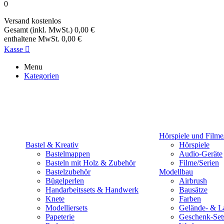
0
Versand
kostenlos
Gesamt (inkl. MwSt.)
0,00 €
enthaltene MwSt.
0,00 €
Kasse

Menu
Kategorien
Hörspiele und Filme
Bastel & Kreativ
Hörspiele
Bastelmappen
Audio-Geräte
Basteln mit Holz & Zubehör
Filme/Serien
Bastelzubehör
Modellbau
Bügelperlen
Airbrush
Handarbeitssets & Handwerk
Bausätze
Knete
Farben
Modelliersets
Gelände- & L
Papeterie
Geschenk-Set