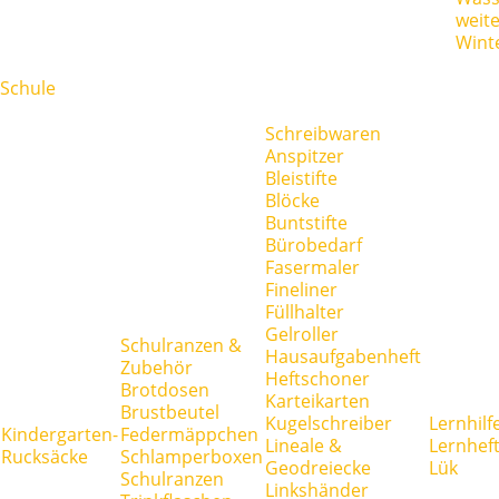
weit
Wint
Schule
Schreibwaren
Anspitzer
Bleistifte
Blöcke
Buntstifte
Bürobedarf
Fasermaler
Fineliner
Füllhalter
Gelroller
Schulranzen &
Hausaufgabenheft
Zubehör
Heftschoner
Brotdosen
Karteikarten
Brustbeutel
Kugelschreiber
Lernhilf
Kindergarten-
Federmäppchen
Lineale &
Lernhef
Rucksäcke
Schlamperboxen
Geodreiecke
Lük
Schulranzen
Linkshänder