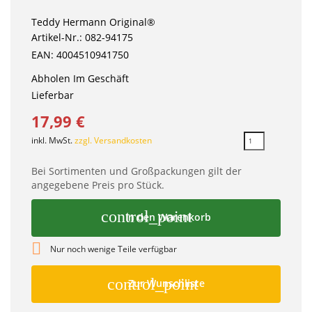
Teddy Hermann Original®
Artikel-Nr.: 082-94175
EAN: 4004510941750
Abholen Im Geschäft
Lieferbar
17,99 €
inkl. MwSt.
zzgl. Versandkosten
Bei Sortimenten und Großpackungen gilt der
angegebene Preis pro Stück.
control_point
In den Warenkorb

Nur noch wenige Teile verfügbar
control_point
Zur Wunschliste