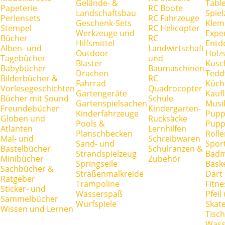
Gelände- &
Tabl
Papeterie
RC Boote
Landschaftsbau
Spie
Perlensets
RC Fahrzeuge
Geschenk-Sets
Klem
Stempel
RC Helicopter
Werkzeuge und
Expe
Bücher
RC
Hilfsmittel
Entd
Alben- und
Landwirtschaft
Outdoor
Holz
Tagebücher
und
Blaster
Kusc
Babybücher
Baumaschinen
Drachen
Tedd
Bilderbücher &
RC
Fahrrad
Küch
Vorlesegeschichten
Quadrocopter
Gartengeräte
Kauf
Bücher mit Sound
Schule
Gartenspielsachen
Musi
Freundebücher
Kindergarten-
Kinderfahrzeuge
Pupp
Globen und
Rucksäcke
Pools &
Pupp
Atlanten
Lernhilfen
Planschbecken
Rolle
Mal- und
Schreibwaren
Sand- und
Spor
Bastelbücher
Schulranzen &
Strandspielzeug
Badm
Minibücher
Zubehör
Springseile
Baske
Sachbücher &
Straßenmalkreide
Dart
Ratgeber
Trampoline
Fitne
Sticker- und
Wasserspaß
Pfei
Sammelbücher
Wurfspiele
Skate
Wissen und Lernen
Tisc
Wass