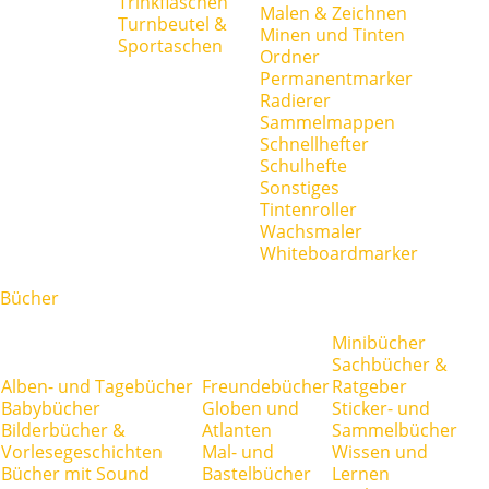
Trinkflaschen
Malen & Zeichnen
Turnbeutel &
Minen und Tinten
Sportaschen
Ordner
Permanentmarker
Radierer
Sammelmappen
Schnellhefter
Schulhefte
Sonstiges
Tintenroller
Wachsmaler
Whiteboardmarker
Bücher
Minibücher
Sachbücher &
Alben- und Tagebücher
Freundebücher
Ratgeber
Babybücher
Globen und
Sticker- und
Bilderbücher &
Atlanten
Sammelbücher
Vorlesegeschichten
Mal- und
Wissen und
Bücher mit Sound
Bastelbücher
Lernen