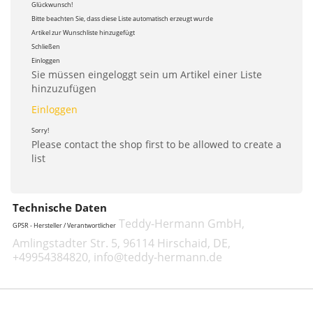
Glückwunsch!
Bitte beachten Sie, dass diese Liste automatisch erzeugt wurde
Artikel zur Wunschliste hinzugefügt
Schließen
Einloggen
Sie müssen eingeloggt sein um Artikel einer Liste
hinzuzufügen
Einloggen
Sorry!
Please contact the shop first to be allowed to create a
list
Technische Daten
Teddy-Hermann GmbH,
GPSR - Hersteller / Verantwortlicher
Amlingstadter Str. 5, 96114 Hirschaid, DE,
+49954384820, info@teddy-hermann.de