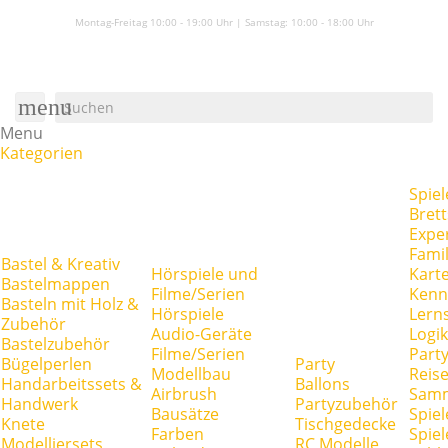
Montag-Freitag 10:00 - 19:00 Uhr | Samstag:
10:00 - 18:00 Uhr
menu
Menu
Kategorien
Spiel
Brett
Expe
Famil
Bastel & Kreativ
Hörspiele und
Kart
Bastelmappen
Filme/Serien
Kenn
Basteln mit Holz &
Hörspiele
Lerns
Zubehör
Audio-Geräte
Logik
Bastelzubehör
Filme/Serien
Party
Bügelperlen
Party
Modellbau
Reise
Handarbeitssets &
Ballons
Airbrush
Samm
Handwerk
Partyzubehör
Bausätze
Spiel
Knete
Tischgedecke
Farben
Spie
Modelliersets
RC Modelle