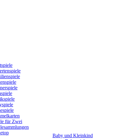
tspiele
rtenspiele
lienspiele
enspiele
nerspiele
spiele
kspiele
yspiele
espiele
melkarten
le für Zwei
elesammlungen
letop
Baby und Kleinkind