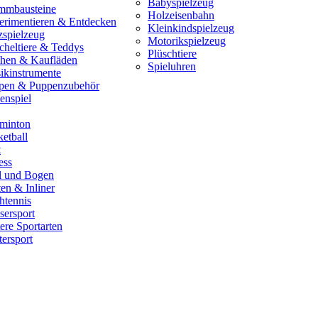
Babyspielzeug
mmbausteine
Holzeisenbahn
erimentieren & Entdecken
Kleinkindspielzeug
zspielzeug
Motorikspielzeug
cheltiere & Teddys
Plüschtiere
hen & Kaufläden
Spieluhren
ikinstrumente
pen & Puppenzubehör
enspiel
minton
etball
t
ess
il und Bogen
en & Inliner
htennis
sersport
ere Sportarten
ersport