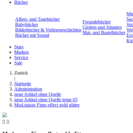
Bücher
Min
Alben- und Tagebücher
Sac
Freundebücher
Babybücher
Sti
Globen und Atlanten
Bilderbücher & Vorlesegeschichten
Wis
Mal- und Bastelbücher
Bücher mit Sound
Ers
Kin
Stars
Marken
Service
Sale
Zurück
|
Startseite
Administration
neue Artikel ohne Quelle
neue Artikel ohne Quelle temp 03
Mod.masse Fimo effect gold glitter

