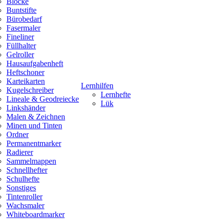
Blöcke
Buntstifte
Bürobedarf
Fasermaler
Fineliner
Füllhalter
Gelroller
Hausaufgabenheft
Heftschoner
Karteikarten
Lernhilfen
Kugelschreiber
Lernhefte
Lineale & Geodreiecke
Lük
Linkshänder
Malen & Zeichnen
Minen und Tinten
Ordner
Permanentmarker
Radierer
Sammelmappen
Schnellhefter
Schulhefte
Sonstiges
Tintenroller
Wachsmaler
Whiteboardmarker