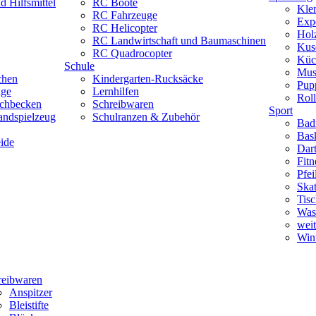
 Hilfsmittel
RC Boote
Kle
RC Fahrzeuge
Exp
RC Helicopter
Hol
RC Landwirtschaft und Baumaschinen
Kus
RC Quadrocopter
Küc
Schule
Mus
chen
Kindergarten-Rucksäcke
Pup
uge
Lernhilfen
Roll
schbecken
Schreibwaren
Sport
andspielzeug
Schulranzen & Zubehör
Bad
Bask
ide
Dar
Fitn
Pfe
Skat
Tisc
Was
weit
Wint
reibwaren
Anspitzer
Bleistifte