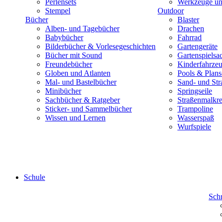
Perlensets
Werkzeuge und
Stempel
Outdoor
Bücher
Blaster
Alben- und Tagebücher
Drachen
Babybücher
Fahrrad
Bilderbücher & Vorlesegeschichten
Gartengeräte
Bücher mit Sound
Gartenspielsa
Freundebücher
Kinderfahrze
Globen und Atlanten
Pools & Plan
Mal- und Bastelbücher
Sand- und Str
Minibücher
Springseile
Sachbücher & Ratgeber
Straßenmalkre
Sticker- und Sammelbücher
Trampoline
Wissen und Lernen
Wasserspaß
Wurfspiele
Schule
Sch