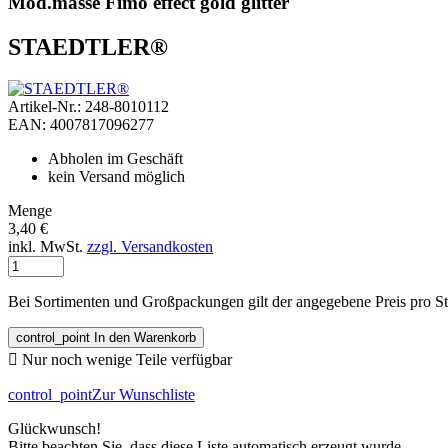
Mod.masse Fimo effect gold glitter
STAEDTLER®
Artikel-Nr.: 248-8010112
EAN: 4007817096277
Abholen im Geschäft
kein Versand möglich
Menge
3,40 €
inkl. MwSt.
zzgl. Versandkosten
Bei Sortimenten und Großpackungen gilt der angegebene Preis pro S
control_point
In den Warenkorb

Nur noch wenige Teile verfügbar
control_point
Zur Wunschliste
Glückwunsch!
Bitte beachten Sie, dass diese Liste automatisch erzeugt wurde