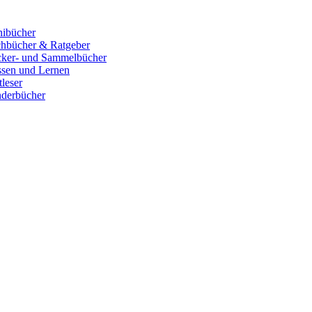
ibücher
hbücher & Ratgeber
cker- und Sammelbücher
sen und Lernen
tleser
derbücher