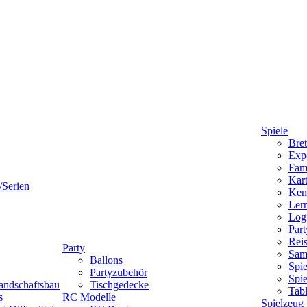
Spiele
Bret
Expe
Fami
Kart
/Serien
Ken
Lern
Logi
Part
Reis
Party
Sam
Ballons
Spie
Partyzubehör
Spi
andschaftsbau
Tischgedecke
Tab
s
RC Modelle
Spielzeug