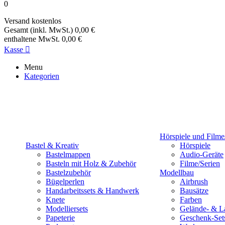
0
Versand
kostenlos
Gesamt (inkl. MwSt.)
0,00 €
enthaltene MwSt.
0,00 €
Kasse

Menu
Kategorien
Hörspiele und Filme
Bastel & Kreativ
Hörspiele
Bastelmappen
Audio-Geräte
Basteln mit Holz & Zubehör
Filme/Serien
Bastelzubehör
Modellbau
Bügelperlen
Airbrush
Handarbeitssets & Handwerk
Bausätze
Knete
Farben
Modelliersets
Gelände- & L
Papeterie
Geschenk-Set