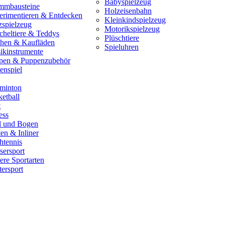
Babyspielzeug
mmbausteine
Holzeisenbahn
erimentieren & Entdecken
Kleinkindspielzeug
zspielzeug
Motorikspielzeug
cheltiere & Teddys
Plüschtiere
hen & Kaufläden
Spieluhren
ikinstrumente
pen & Puppenzubehör
enspiel
minton
etball
t
ess
il und Bogen
en & Inliner
htennis
sersport
ere Sportarten
ersport