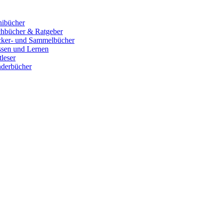
ibücher
hbücher & Ratgeber
cker- und Sammelbücher
sen und Lernen
tleser
derbücher