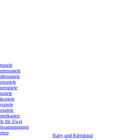
tspiele
rtenspiele
lienspiele
enspiele
nerspiele
spiele
kspiele
yspiele
espiele
melkarten
le für Zwei
elesammlungen
letop
Baby und Kleinkind