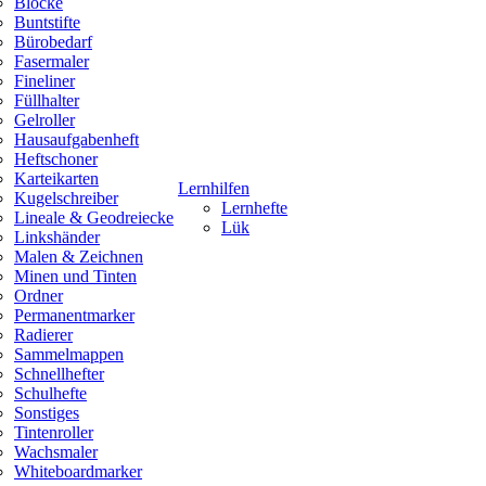
Blöcke
Buntstifte
Bürobedarf
Fasermaler
Fineliner
Füllhalter
Gelroller
Hausaufgabenheft
Heftschoner
Karteikarten
Lernhilfen
Kugelschreiber
Lernhefte
Lineale & Geodreiecke
Lük
Linkshänder
Malen & Zeichnen
Minen und Tinten
Ordner
Permanentmarker
Radierer
Sammelmappen
Schnellhefter
Schulhefte
Sonstiges
Tintenroller
Wachsmaler
Whiteboardmarker