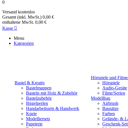
0
Versand
kostenlos
Gesamt (inkl. MwSt.)
0,00 €
enthaltene MwSt.
0,00 €
Kasse

Menu
Kategorien
Hörspiele und Filme
Bastel & Kreativ
Hörspiele
Bastelmappen
Audio-Geräte
Basteln mit Holz & Zubehör
Filme/Serien
Bastelzubehör
Modellbau
Bügelperlen
Airbrush
Handarbeitssets & Handwerk
Bausätze
Knete
Farben
Modelliersets
Gelände- & L
Papeterie
Geschenk-Set