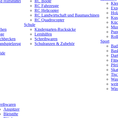
 Hilfsmittel
RC Boote
Kle
RC Fahrzeuge
Exp
RC Helicopter
Hol
RC Landwirtschaft und Baumaschinen
Kus
RC Quadrocopter
Küc
Schule
Mus
chen
Kindergarten-Rucksäcke
Pup
uge
Lernhilfen
Roll
schbecken
Schreibwaren
Sport
andspielzeug
Schulranzen & Zubehör
Bad
Bask
ide
Dar
Fitn
Pfe
Skat
Tisc
Was
weit
Wint
reibwaren
Anspitzer
Bleistifte