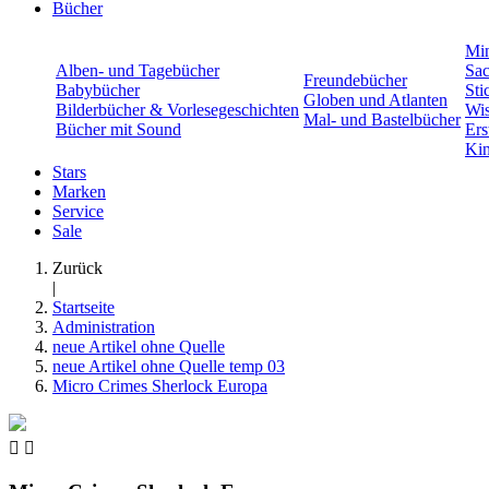
Bücher
Min
Alben- und Tagebücher
Sac
Freundebücher
Babybücher
Sti
Globen und Atlanten
Bilderbücher & Vorlesegeschichten
Wis
Mal- und Bastelbücher
Bücher mit Sound
Ers
Kin
Stars
Marken
Service
Sale
Zurück
|
Startseite
Administration
neue Artikel ohne Quelle
neue Artikel ohne Quelle temp 03
Micro Crimes Sherlock Europa

