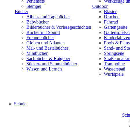
Perlensets
Werkzeuge und
Stempel
Outdoor
Bücher
Blaster
Alben- und Tagebücher
Drachen
Babybücher
Fahrrad
Bilderbücher & Vorlesegeschichten
Gartengeräte
Bücher mit Sound
Gartenspielsa
Freundebücher
Kinderfahrze
Globen und Atlanten
Pools & Plan
Mal- und Bastelbücher
Sand- und Str
Minibücher
Springseile
Sachbücher & Ratgeber
Straßenmalkre
Sticker- und Sammelbücher
Trampoline
Wissen und Lernen
Wasserspaß
Wurfspiele
Schule
Sch