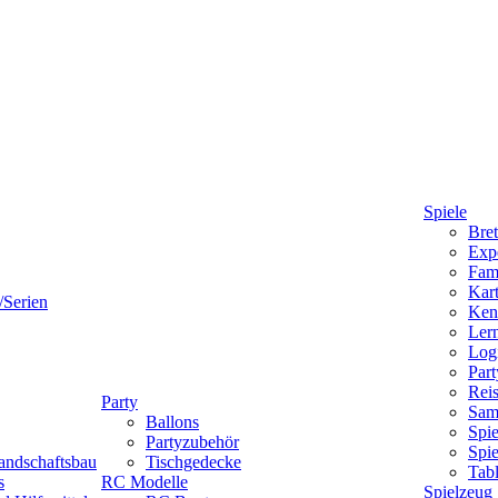
Spiele
Bret
Expe
Fami
Kart
/Serien
Ken
Lern
Logi
Part
Reis
Party
Sam
Ballons
Spie
Partyzubehör
Spi
andschaftsbau
Tischgedecke
Tab
s
RC Modelle
Spielzeug