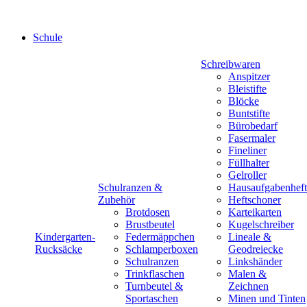
Schule
Schreibwaren
Anspitzer
Bleistifte
Blöcke
Buntstifte
Bürobedarf
Fasermaler
Fineliner
Füllhalter
Gelroller
Schulranzen &
Hausaufgabenheft
Zubehör
Heftschoner
Brotdosen
Karteikarten
Brustbeutel
Kugelschreiber
Kindergarten-
Federmäppchen
Lineale &
Rucksäcke
Schlamperboxen
Geodreiecke
Schulranzen
Linkshänder
Trinkflaschen
Malen &
Turnbeutel &
Zeichnen
Sportaschen
Minen und Tinten