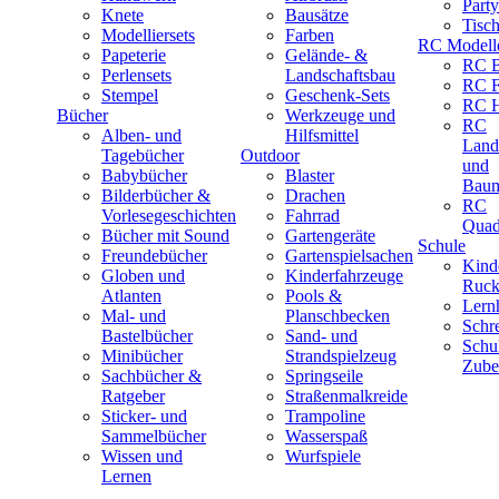
Part
Knete
Bausätze
Tisc
Modelliersets
Farben
RC Modell
Papeterie
Gelände- &
RC B
Perlensets
Landschaftsbau
RC F
Stempel
Geschenk-Sets
RC H
Bücher
Werkzeuge und
RC
Alben- und
Hilfsmittel
Land
Tagebücher
Outdoor
und
Babybücher
Blaster
Baum
Bilderbücher &
Drachen
RC
Vorlesegeschichten
Fahrrad
Quad
Bücher mit Sound
Gartengeräte
Schule
Freundebücher
Gartenspielsachen
Kind
Globen und
Kinderfahrzeuge
Ruck
Atlanten
Pools &
Lernh
Mal- und
Planschbecken
Schr
Bastelbücher
Sand- und
Schu
Minibücher
Strandspielzeug
Zube
Sachbücher &
Springseile
Ratgeber
Straßenmalkreide
Sticker- und
Trampoline
Sammelbücher
Wasserspaß
Wissen und
Wurfspiele
Lernen