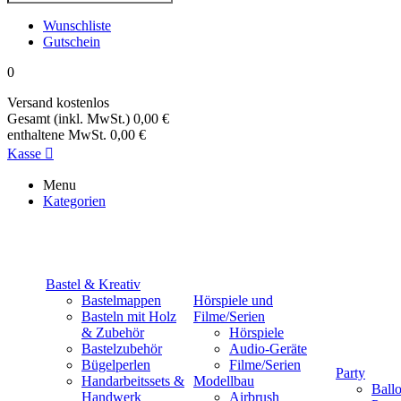
Wunschliste
Gutschein
0
Versand
kostenlos
Gesamt (inkl. MwSt.)
0,00 €
enthaltene MwSt.
0,00 €
Kasse

Menu
Kategorien
Bastel & Kreativ
Bastelmappen
Hörspiele und
Basteln mit Holz
Filme/Serien
& Zubehör
Hörspiele
Bastelzubehör
Audio-Geräte
Bügelperlen
Filme/Serien
Party
Handarbeitssets &
Modellbau
Ball
Handwerk
Airbrush