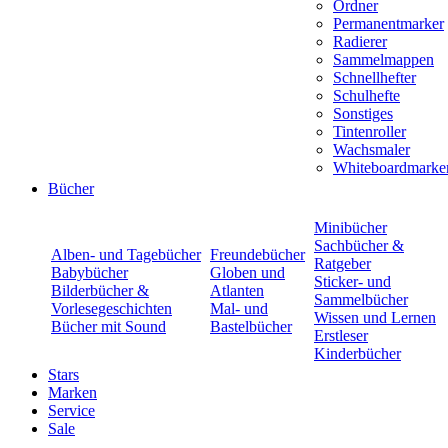
Ordner
Permanentmarker
Radierer
Sammelmappen
Schnellhefter
Schulhefte
Sonstiges
Tintenroller
Wachsmaler
Whiteboardmarke
Bücher
Minibücher
Sachbücher &
Alben- und Tagebücher
Freundebücher
Ratgeber
Babybücher
Globen und
Sticker- und
Bilderbücher &
Atlanten
Sammelbücher
Vorlesegeschichten
Mal- und
Wissen und Lernen
Bücher mit Sound
Bastelbücher
Erstleser
Kinderbücher
Stars
Marken
Service
Sale