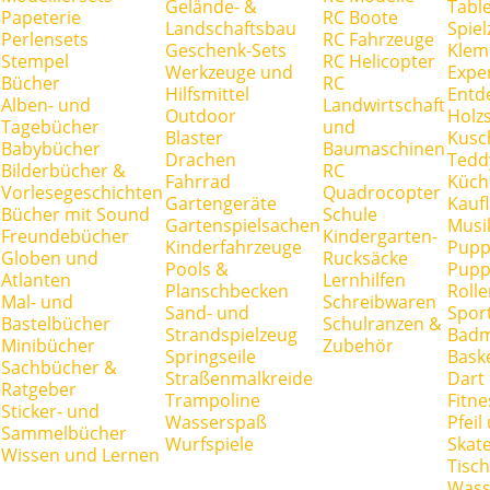
Gelände- &
Tabl
Papeterie
RC Boote
Landschaftsbau
Spie
Perlensets
RC Fahrzeuge
Geschenk-Sets
Klem
Stempel
RC Helicopter
Werkzeuge und
Expe
Bücher
RC
Hilfsmittel
Entd
Alben- und
Landwirtschaft
Outdoor
Holz
Tagebücher
und
Blaster
Kusc
Babybücher
Baumaschinen
Drachen
Tedd
Bilderbücher &
RC
Fahrrad
Küch
Vorlesegeschichten
Quadrocopter
Gartengeräte
Kauf
Bücher mit Sound
Schule
Gartenspielsachen
Musi
Freundebücher
Kindergarten-
Kinderfahrzeuge
Pupp
Globen und
Rucksäcke
Pools &
Pupp
Atlanten
Lernhilfen
Planschbecken
Rolle
Mal- und
Schreibwaren
Sand- und
Spor
Bastelbücher
Schulranzen &
Strandspielzeug
Badm
Minibücher
Zubehör
Springseile
Baske
Sachbücher &
Straßenmalkreide
Dart
Ratgeber
Trampoline
Fitne
Sticker- und
Wasserspaß
Pfei
Sammelbücher
Wurfspiele
Skate
Wissen und Lernen
Tisc
Wass