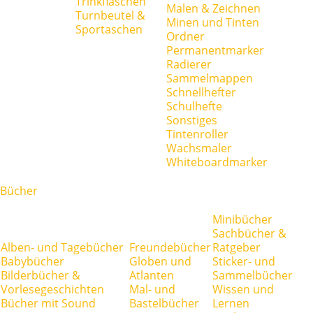
Trinkflaschen
Malen & Zeichnen
Turnbeutel &
Minen und Tinten
Sportaschen
Ordner
Permanentmarker
Radierer
Sammelmappen
Schnellhefter
Schulhefte
Sonstiges
Tintenroller
Wachsmaler
Whiteboardmarker
Bücher
Minibücher
Sachbücher &
Alben- und Tagebücher
Freundebücher
Ratgeber
Babybücher
Globen und
Sticker- und
Bilderbücher &
Atlanten
Sammelbücher
Vorlesegeschichten
Mal- und
Wissen und
Bücher mit Sound
Bastelbücher
Lernen