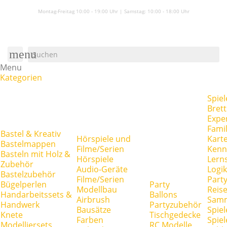
Montag-Freitag 10:00 - 19:00 Uhr | Samstag:
10:00 - 18:00 Uhr
menu
Menu
Kategorien
Spiel
Brett
Expe
Famil
Bastel & Kreativ
Hörspiele und
Kart
Bastelmappen
Filme/Serien
Kenn
Basteln mit Holz &
Hörspiele
Lerns
Zubehör
Audio-Geräte
Logik
Bastelzubehör
Filme/Serien
Party
Bügelperlen
Party
Modellbau
Reise
Handarbeitssets &
Ballons
Airbrush
Samm
Handwerk
Partyzubehör
Bausätze
Spiel
Knete
Tischgedecke
Farben
Spie
Modelliersets
RC Modelle