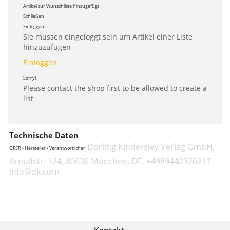
Artikel zur Wunschliste hinzugefügt
Schließen
Einloggen
Sie müssen eingeloggt sein um Artikel einer Liste
hinzuzufügen
Einloggen
Sorry!
Please contact the shop first to be allowed to create a
list
Technische Daten
Dorling Kindersley Verlag GmbH,
GPSR - Hersteller / Verantwortlicher
Arnulfstr. 124, 80636 München, DE, +4989442326217,
info@dk.com
Kontakt