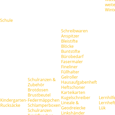
weit
Wint
Schule
Schreibwaren
Anspitzer
Bleistifte
Blöcke
Buntstifte
Bürobedarf
Fasermaler
Fineliner
Füllhalter
Gelroller
Schulranzen &
Hausaufgabenheft
Zubehör
Heftschoner
Brotdosen
Karteikarten
Brustbeutel
Kugelschreiber
Lernhilf
Kindergarten-
Federmäppchen
Lineale &
Lernhef
Rucksäcke
Schlamperboxen
Geodreiecke
Lük
Schulranzen
Linkshänder