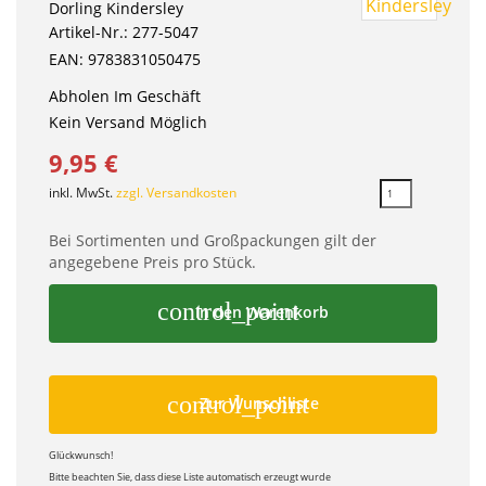
Dorling Kindersley
Artikel-Nr.: 277-5047
EAN: 9783831050475
Abholen Im Geschäft
Kein Versand Möglich
9,95 €
inkl. MwSt.
zzgl. Versandkosten
Bei Sortimenten und Großpackungen gilt der
angegebene Preis pro Stück.
control_point
In den Warenkorb
control_point
Zur Wunschliste
Glückwunsch!
Bitte beachten Sie, dass diese Liste automatisch erzeugt wurde