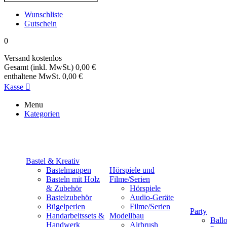
Wunschliste
Gutschein
0
Versand
kostenlos
Gesamt (inkl. MwSt.)
0,00 €
enthaltene MwSt.
0,00 €
Kasse

Menu
Kategorien
Bastel & Kreativ
Bastelmappen
Hörspiele und
Basteln mit Holz
Filme/Serien
& Zubehör
Hörspiele
Bastelzubehör
Audio-Geräte
Bügelperlen
Filme/Serien
Party
Handarbeitssets &
Modellbau
Ball
Handwerk
Airbrush