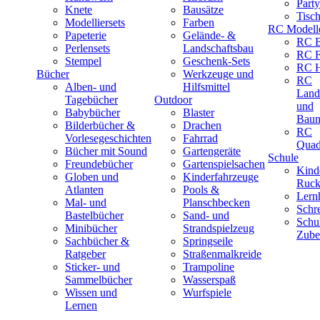
Part
Knete
Bausätze
Tisc
Modelliersets
Farben
RC Modell
Papeterie
Gelände- &
RC B
Perlensets
Landschaftsbau
RC F
Stempel
Geschenk-Sets
RC H
Bücher
Werkzeuge und
RC
Alben- und
Hilfsmittel
Land
Tagebücher
Outdoor
und
Babybücher
Blaster
Baum
Bilderbücher &
Drachen
RC
Vorlesegeschichten
Fahrrad
Quad
Bücher mit Sound
Gartengeräte
Schule
Freundebücher
Gartenspielsachen
Kind
Globen und
Kinderfahrzeuge
Ruck
Atlanten
Pools &
Lernh
Mal- und
Planschbecken
Schr
Bastelbücher
Sand- und
Schu
Minibücher
Strandspielzeug
Zube
Sachbücher &
Springseile
Ratgeber
Straßenmalkreide
Sticker- und
Trampoline
Sammelbücher
Wasserspaß
Wissen und
Wurfspiele
Lernen