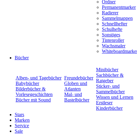
Ordner
Permanentmarker
Radierer
Sammelmappen
Schnellhefter
Schulhefte
Sonstiges
Tintenroller
Wachsmaler
Whiteboardmarke
Bücher
Minibücher
Sachbücher &
Alben- und Tagebücher
Freundebücher
Ratgeber
Babybücher
Globen und
Sticker- und
Bilderbücher &
Atlanten
Sammelbücher
Vorlesegeschichten
Mal- und
Wissen und Lernen
Bücher mit Sound
Bastelbücher
Erstleser
Kinderbücher
Stars
Marken
Service
Sale