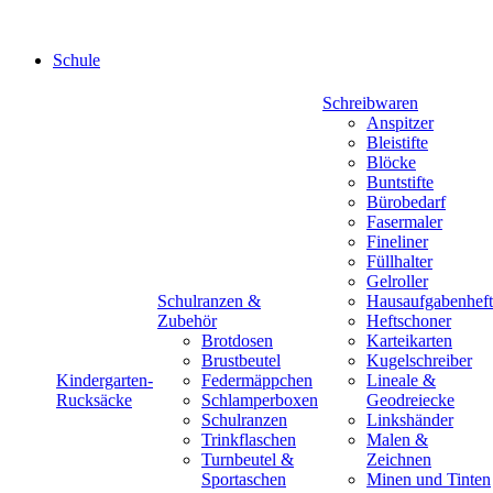
Schule
Schreibwaren
Anspitzer
Bleistifte
Blöcke
Buntstifte
Bürobedarf
Fasermaler
Fineliner
Füllhalter
Gelroller
Schulranzen &
Hausaufgabenheft
Zubehör
Heftschoner
Brotdosen
Karteikarten
Brustbeutel
Kugelschreiber
Kindergarten-
Federmäppchen
Lineale &
Rucksäcke
Schlamperboxen
Geodreiecke
Schulranzen
Linkshänder
Trinkflaschen
Malen &
Turnbeutel &
Zeichnen
Sportaschen
Minen und Tinten