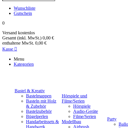
Wunschliste
Gutschein
0
Versand
kostenlos
Gesamt (inkl. MwSt.)
0,00 €
enthaltene MwSt.
0,00 €
Kasse

Menu
Kategorien
Bastel & Kreativ
Bastelmappen
Hörspiele und
Basteln mit Holz
Filme/Serien
& Zubehör
Hörspiele
Bastelzubehör
Audio-Geräte
Bügelperlen
Filme/Serien
Party
Handarbeitssets &
Modellbau
Ball
Handwerk
Airbrush