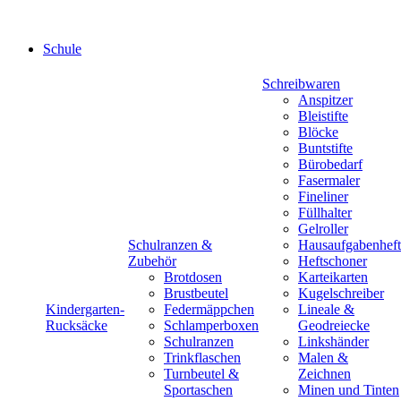
Schule
Schreibwaren
Anspitzer
Bleistifte
Blöcke
Buntstifte
Bürobedarf
Fasermaler
Fineliner
Füllhalter
Gelroller
Schulranzen &
Hausaufgabenheft
Zubehör
Heftschoner
Brotdosen
Karteikarten
Brustbeutel
Kugelschreiber
Kindergarten-
Federmäppchen
Lineale &
Rucksäcke
Schlamperboxen
Geodreiecke
Schulranzen
Linkshänder
Trinkflaschen
Malen &
Turnbeutel &
Zeichnen
Sportaschen
Minen und Tinten