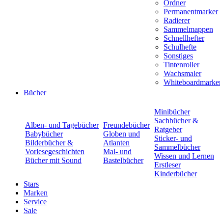
Ordner
Permanentmarker
Radierer
Sammelmappen
Schnellhefter
Schulhefte
Sonstiges
Tintenroller
Wachsmaler
Whiteboardmarke
Bücher
Minibücher
Sachbücher &
Alben- und Tagebücher
Freundebücher
Ratgeber
Babybücher
Globen und
Sticker- und
Bilderbücher &
Atlanten
Sammelbücher
Vorlesegeschichten
Mal- und
Wissen und Lernen
Bücher mit Sound
Bastelbücher
Erstleser
Kinderbücher
Stars
Marken
Service
Sale