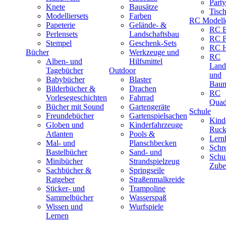
Part
Knete
Bausätze
Tisc
Modelliersets
Farben
RC Modell
Papeterie
Gelände- &
RC B
Perlensets
Landschaftsbau
RC F
Stempel
Geschenk-Sets
RC H
Bücher
Werkzeuge und
RC
Alben- und
Hilfsmittel
Land
Tagebücher
Outdoor
und
Babybücher
Blaster
Baum
Bilderbücher &
Drachen
RC
Vorlesegeschichten
Fahrrad
Quad
Bücher mit Sound
Gartengeräte
Schule
Freundebücher
Gartenspielsachen
Kind
Globen und
Kinderfahrzeuge
Ruck
Atlanten
Pools &
Lernh
Mal- und
Planschbecken
Schr
Bastelbücher
Sand- und
Schu
Minibücher
Strandspielzeug
Zube
Sachbücher &
Springseile
Ratgeber
Straßenmalkreide
Sticker- und
Trampoline
Sammelbücher
Wasserspaß
Wissen und
Wurfspiele
Lernen