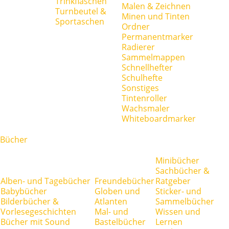
Trinkflaschen
Malen & Zeichnen
Turnbeutel &
Minen und Tinten
Sportaschen
Ordner
Permanentmarker
Radierer
Sammelmappen
Schnellhefter
Schulhefte
Sonstiges
Tintenroller
Wachsmaler
Whiteboardmarker
Bücher
Minibücher
Sachbücher &
Alben- und Tagebücher
Freundebücher
Ratgeber
Babybücher
Globen und
Sticker- und
Bilderbücher &
Atlanten
Sammelbücher
Vorlesegeschichten
Mal- und
Wissen und
Bücher mit Sound
Bastelbücher
Lernen