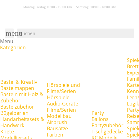
Montag-Freitag 10:00 - 19:00 Uhr | Samstag:
10:00 - 18:00 Uhr
menu
Menu
Kategorien
Spiel
Brett
Expe
Famil
Bastel & Kreativ
Hörspiele und
Kart
Bastelmappen
Filme/Serien
Kenn
Basteln mit Holz &
Hörspiele
Lerns
Zubehör
Audio-Geräte
Logik
Bastelzubehör
Filme/Serien
Party
Bügelperlen
Party
Modellbau
Reise
Handarbeitssets &
Ballons
Airbrush
Samm
Handwerk
Partyzubehör
Bausätze
Spiel
Knete
Tischgedecke
Farben
Spie
Modelliersets
RC Modelle