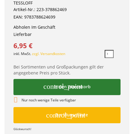
TESSLOFF
Artikel-Nr.: 223-378862469
EAN: 9783788624699
Abholen Im Geschäft
Lieferbar
6,95 €
inkl. MwSt.
zzgl. Versandkosten
Bei Sortimenten und Großpackungen gilt der
angegebene Preis pro Stück.
control_point
In den Warenkorb

Nur noch wenige Teile verfügbar
control_point
Zur Wunschliste
Glückwunsch!