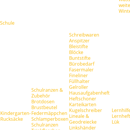
weit
Wint
Schule
Schreibwaren
Anspitzer
Bleistifte
Blöcke
Buntstifte
Bürobedarf
Fasermaler
Fineliner
Füllhalter
Gelroller
Schulranzen &
Hausaufgabenheft
Zubehör
Heftschoner
Brotdosen
Karteikarten
Brustbeutel
Kugelschreiber
Lernhilf
Kindergarten-
Federmäppchen
Lineale &
Lernhef
Rucksäcke
Schlamperboxen
Geodreiecke
Lük
Schulranzen
Linkshänder