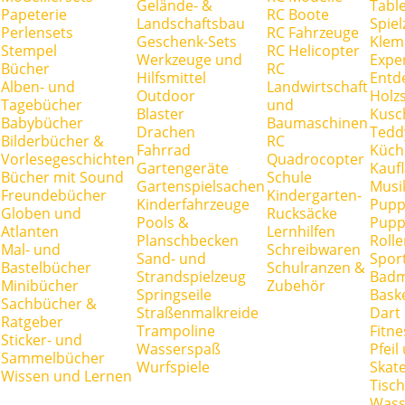
Gelände- &
Tabl
Papeterie
RC Boote
Landschaftsbau
Spie
Perlensets
RC Fahrzeuge
Geschenk-Sets
Klem
Stempel
RC Helicopter
Werkzeuge und
Expe
Bücher
RC
Hilfsmittel
Entd
Alben- und
Landwirtschaft
Outdoor
Holz
Tagebücher
und
Blaster
Kusc
Babybücher
Baumaschinen
Drachen
Tedd
Bilderbücher &
RC
Fahrrad
Küch
Vorlesegeschichten
Quadrocopter
Gartengeräte
Kauf
Bücher mit Sound
Schule
Gartenspielsachen
Musi
Freundebücher
Kindergarten-
Kinderfahrzeuge
Pupp
Globen und
Rucksäcke
Pools &
Pupp
Atlanten
Lernhilfen
Planschbecken
Rolle
Mal- und
Schreibwaren
Sand- und
Spor
Bastelbücher
Schulranzen &
Strandspielzeug
Badm
Minibücher
Zubehör
Springseile
Baske
Sachbücher &
Straßenmalkreide
Dart
Ratgeber
Trampoline
Fitne
Sticker- und
Wasserspaß
Pfei
Sammelbücher
Wurfspiele
Skate
Wissen und Lernen
Tisc
Wass