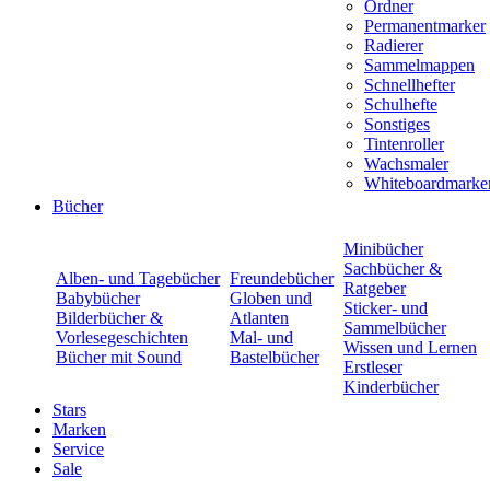
Ordner
Permanentmarker
Radierer
Sammelmappen
Schnellhefter
Schulhefte
Sonstiges
Tintenroller
Wachsmaler
Whiteboardmarke
Bücher
Minibücher
Sachbücher &
Alben- und Tagebücher
Freundebücher
Ratgeber
Babybücher
Globen und
Sticker- und
Bilderbücher &
Atlanten
Sammelbücher
Vorlesegeschichten
Mal- und
Wissen und Lernen
Bücher mit Sound
Bastelbücher
Erstleser
Kinderbücher
Stars
Marken
Service
Sale