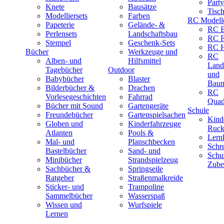
Part
Knete
Bausätze
Tisc
Modelliersets
Farben
RC Modell
Papeterie
Gelände- &
RC B
Perlensets
Landschaftsbau
RC F
Stempel
Geschenk-Sets
RC H
Bücher
Werkzeuge und
RC
Alben- und
Hilfsmittel
Land
Tagebücher
Outdoor
und
Babybücher
Blaster
Baum
Bilderbücher &
Drachen
RC
Vorlesegeschichten
Fahrrad
Quad
Bücher mit Sound
Gartengeräte
Schule
Freundebücher
Gartenspielsachen
Kind
Globen und
Kinderfahrzeuge
Ruck
Atlanten
Pools &
Lernh
Mal- und
Planschbecken
Schr
Bastelbücher
Sand- und
Schu
Minibücher
Strandspielzeug
Zube
Sachbücher &
Springseile
Ratgeber
Straßenmalkreide
Sticker- und
Trampoline
Sammelbücher
Wasserspaß
Wissen und
Wurfspiele
Lernen