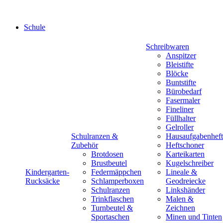
Schule
Schreibwaren
Anspitzer
Bleistifte
Blöcke
Buntstifte
Bürobedarf
Fasermaler
Fineliner
Füllhalter
Gelroller
Schulranzen &
Hausaufgabenheft
Zubehör
Heftschoner
Brotdosen
Karteikarten
Brustbeutel
Kugelschreiber
Kindergarten-
Federmäppchen
Lineale &
Rucksäcke
Schlamperboxen
Geodreiecke
Schulranzen
Linkshänder
Trinkflaschen
Malen &
Turnbeutel &
Zeichnen
Sportaschen
Minen und Tinten