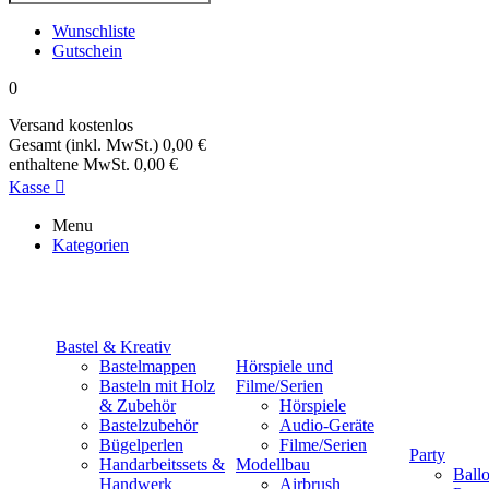
Wunschliste
Gutschein
0
Versand
kostenlos
Gesamt (inkl. MwSt.)
0,00 €
enthaltene MwSt.
0,00 €
Kasse

Menu
Kategorien
Bastel & Kreativ
Bastelmappen
Hörspiele und
Basteln mit Holz
Filme/Serien
& Zubehör
Hörspiele
Bastelzubehör
Audio-Geräte
Bügelperlen
Filme/Serien
Party
Handarbeitssets &
Modellbau
Ball
Handwerk
Airbrush