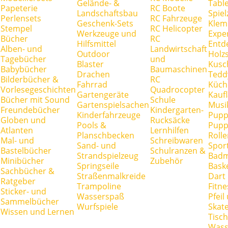
Gelände- &
Tabl
Papeterie
RC Boote
Landschaftsbau
Spie
Perlensets
RC Fahrzeuge
Geschenk-Sets
Klem
Stempel
RC Helicopter
Werkzeuge und
Expe
Bücher
RC
Hilfsmittel
Entd
Alben- und
Landwirtschaft
Outdoor
Holz
Tagebücher
und
Blaster
Kusc
Babybücher
Baumaschinen
Drachen
Tedd
Bilderbücher &
RC
Fahrrad
Küch
Vorlesegeschichten
Quadrocopter
Gartengeräte
Kauf
Bücher mit Sound
Schule
Gartenspielsachen
Musi
Freundebücher
Kindergarten-
Kinderfahrzeuge
Pupp
Globen und
Rucksäcke
Pools &
Pupp
Atlanten
Lernhilfen
Planschbecken
Rolle
Mal- und
Schreibwaren
Sand- und
Spor
Bastelbücher
Schulranzen &
Strandspielzeug
Badm
Minibücher
Zubehör
Springseile
Baske
Sachbücher &
Straßenmalkreide
Dart
Ratgeber
Trampoline
Fitne
Sticker- und
Wasserspaß
Pfei
Sammelbücher
Wurfspiele
Skate
Wissen und Lernen
Tisc
Wass