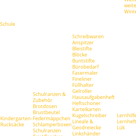
weit
Wint
Schule
Schreibwaren
Anspitzer
Bleistifte
Blöcke
Buntstifte
Bürobedarf
Fasermaler
Fineliner
Füllhalter
Gelroller
Schulranzen &
Hausaufgabenheft
Zubehör
Heftschoner
Brotdosen
Karteikarten
Brustbeutel
Kugelschreiber
Lernhilf
Kindergarten-
Federmäppchen
Lineale &
Lernhef
Rucksäcke
Schlamperboxen
Geodreiecke
Lük
Schulranzen
Linkshänder