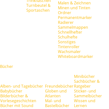
Trinkflaschen
Malen & Zeichnen
Turnbeutel &
Minen und Tinten
Sportaschen
Ordner
Permanentmarker
Radierer
Sammelmappen
Schnellhefter
Schulhefte
Sonstiges
Tintenroller
Wachsmaler
Whiteboardmarker
Bücher
Minibücher
Sachbücher &
Alben- und Tagebücher
Freundebücher
Ratgeber
Babybücher
Globen und
Sticker- und
Bilderbücher &
Atlanten
Sammelbücher
Vorlesegeschichten
Mal- und
Wissen und
Bücher mit Sound
Bastelbücher
Lernen