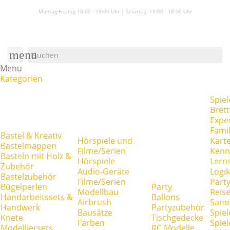
Montag-Freitag 10:00 - 19:00 Uhr | Samstag:
10:00 - 18:00 Uhr
menu
Menu
Kategorien
Spiel
Brett
Expe
Famil
Bastel & Kreativ
Hörspiele und
Kart
Bastelmappen
Filme/Serien
Kenn
Basteln mit Holz &
Hörspiele
Lerns
Zubehör
Audio-Geräte
Logik
Bastelzubehör
Filme/Serien
Party
Bügelperlen
Party
Modellbau
Reise
Handarbeitssets &
Ballons
Airbrush
Samm
Handwerk
Partyzubehör
Bausätze
Spiel
Knete
Tischgedecke
Farben
Spie
Modelliersets
RC Modelle