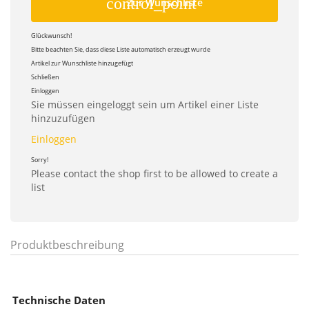
control_point
Zur Wunschliste
Glückwunsch!
Bitte beachten Sie, dass diese Liste automatisch erzeugt wurde
Artikel zur Wunschliste hinzugefügt
Schließen
Einloggen
Sie müssen eingeloggt sein um Artikel einer Liste
hinzuzufügen
Einloggen
Sorry!
Please contact the shop first to be allowed to create a
list
Produktbeschreibung
Technische Daten