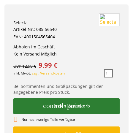
Selecta
Artikel-Nr.: 085-56540
EAN: 4001504565404
Abholen Im Geschäft
Kein Versand Möglich
9,99 €
UVP 12,99 €
inkl. MwSt.
zzgl. Versandkosten
Bei Sortimenten und Großpackungen gilt der
angegebene Preis pro Stück.
control_point
In den Warenkorb

Nur noch wenige Teile verfügbar