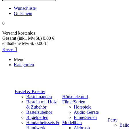
Wunschliste
Gutschein
0
Versand
kostenlos
Gesamt (inkl. MwSt.)
0,00 €
enthaltene MwSt.
0,00 €
Kasse

Menu
Kategorien
Bastel & Kreativ
Bastelmappen
Hörspiele und
Basteln mit Holz
Filme/Serien
& Zubehör
Hörspiele
Bastelzubehör
Audio-Geräte
Bügelperlen
Filme/Serien
Party
Handarbeitssets &
Modellbau
Ball
Handwerk
Airbrush