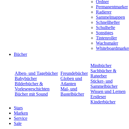
Ordner
Permanentmarker
Radierer
Sammelmappen
Schnellhefter
Schulhefte
Sonstiges
Tintenroller
Wachsmaler
Whiteboardmarke
Bücher
Minibücher
Sachbücher &
Alben- und Tagebücher
Freundebücher
Ratgeber
Babybücher
Globen und
Sticker- und
Bilderbücher &
Atlanten
Sammelbücher
Vorlesegeschichten
Mal- und
Wissen und Lernen
Bücher mit Sound
Bastelbücher
Erstleser
Kinderbücher
Stars
Marken
Service
Sale