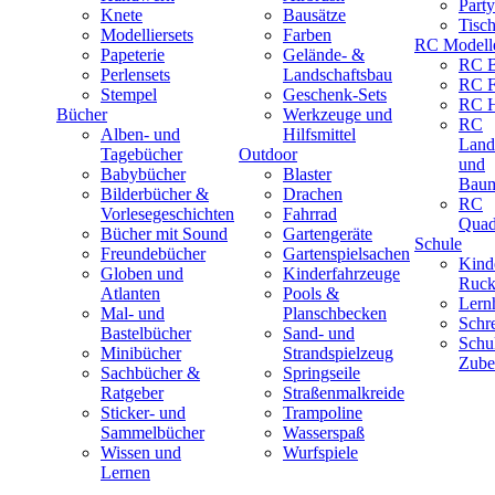
Part
Knete
Bausätze
Tisc
Modelliersets
Farben
RC Modell
Papeterie
Gelände- &
RC B
Perlensets
Landschaftsbau
RC F
Stempel
Geschenk-Sets
RC H
Bücher
Werkzeuge und
RC
Alben- und
Hilfsmittel
Land
Tagebücher
Outdoor
und
Babybücher
Blaster
Baum
Bilderbücher &
Drachen
RC
Vorlesegeschichten
Fahrrad
Quad
Bücher mit Sound
Gartengeräte
Schule
Freundebücher
Gartenspielsachen
Kind
Globen und
Kinderfahrzeuge
Ruck
Atlanten
Pools &
Lernh
Mal- und
Planschbecken
Schr
Bastelbücher
Sand- und
Schu
Minibücher
Strandspielzeug
Zube
Sachbücher &
Springseile
Ratgeber
Straßenmalkreide
Sticker- und
Trampoline
Sammelbücher
Wasserspaß
Wissen und
Wurfspiele
Lernen