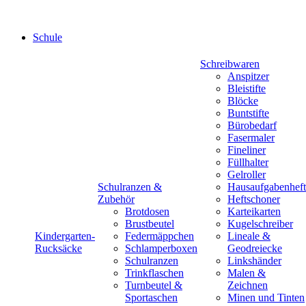
Schule
Schreibwaren
Anspitzer
Bleistifte
Blöcke
Buntstifte
Bürobedarf
Fasermaler
Fineliner
Füllhalter
Gelroller
Schulranzen &
Hausaufgabenheft
Zubehör
Heftschoner
Brotdosen
Karteikarten
Brustbeutel
Kugelschreiber
Kindergarten-
Federmäppchen
Lineale &
Rucksäcke
Schlamperboxen
Geodreiecke
Schulranzen
Linkshänder
Trinkflaschen
Malen &
Turnbeutel &
Zeichnen
Sportaschen
Minen und Tinten