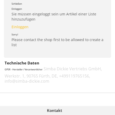
Schließen
Einloggen
Sie müssen eingeloggt sein um Artikel einer Liste
hinzuzufügen
Einloggen
Sorry!
Please contact the shop first to be allowed to create a
list
Technische Daten
Simba Dickie Vertriebs GmbH,
GPSR - Hersteller / Verantwortlicher
Werkstr. 1, 90765 Fürth, DE, +499119765156,
info@simba-dickie.com
Kontakt