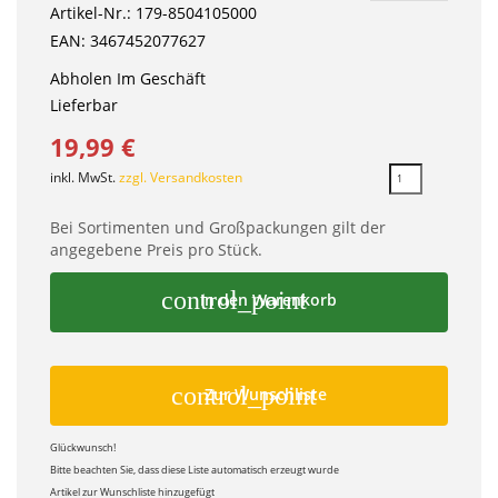
Artikel-Nr.: 179-8504105000
EAN: 3467452077627
Abholen Im Geschäft
Lieferbar
19,99 €
inkl. MwSt.
zzgl. Versandkosten
Bei Sortimenten und Großpackungen gilt der
angegebene Preis pro Stück.
control_point
In den Warenkorb
control_point
Zur Wunschliste
Glückwunsch!
Bitte beachten Sie, dass diese Liste automatisch erzeugt wurde
Artikel zur Wunschliste hinzugefügt