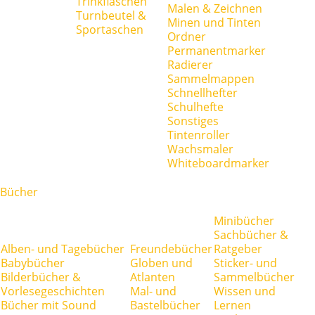
Trinkflaschen
Malen & Zeichnen
Turnbeutel &
Minen und Tinten
Sportaschen
Ordner
Permanentmarker
Radierer
Sammelmappen
Schnellhefter
Schulhefte
Sonstiges
Tintenroller
Wachsmaler
Whiteboardmarker
Bücher
Minibücher
Sachbücher &
Alben- und Tagebücher
Freundebücher
Ratgeber
Babybücher
Globen und
Sticker- und
Bilderbücher &
Atlanten
Sammelbücher
Vorlesegeschichten
Mal- und
Wissen und
Bücher mit Sound
Bastelbücher
Lernen