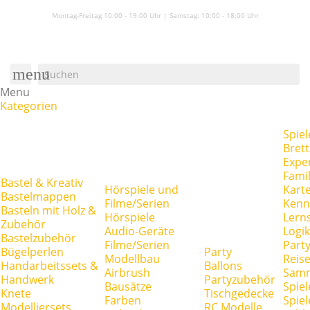
Montag-Freitag 10:00 - 19:00 Uhr | Samstag:
10:00 - 18:00 Uhr
menu
Menu
Kategorien
Spiel
Brett
Expe
Famil
Bastel & Kreativ
Hörspiele und
Kart
Bastelmappen
Filme/Serien
Kenn
Basteln mit Holz &
Hörspiele
Lerns
Zubehör
Audio-Geräte
Logik
Bastelzubehör
Filme/Serien
Party
Bügelperlen
Party
Modellbau
Reise
Handarbeitssets &
Ballons
Airbrush
Samm
Handwerk
Partyzubehör
Bausätze
Spiel
Knete
Tischgedecke
Farben
Spie
Modelliersets
RC Modelle