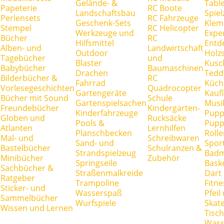
Gelände- &
Tabl
Papeterie
RC Boote
Landschaftsbau
Spie
Perlensets
RC Fahrzeuge
Geschenk-Sets
Klem
Stempel
RC Helicopter
Werkzeuge und
Expe
Bücher
RC
Hilfsmittel
Entd
Alben- und
Landwirtschaft
Outdoor
Holz
Tagebücher
und
Blaster
Kusc
Babybücher
Baumaschinen
Drachen
Tedd
Bilderbücher &
RC
Fahrrad
Küch
Vorlesegeschichten
Quadrocopter
Gartengeräte
Kauf
Bücher mit Sound
Schule
Gartenspielsachen
Musi
Freundebücher
Kindergarten-
Kinderfahrzeuge
Pupp
Globen und
Rucksäcke
Pools &
Pupp
Atlanten
Lernhilfen
Planschbecken
Rolle
Mal- und
Schreibwaren
Sand- und
Spor
Bastelbücher
Schulranzen &
Strandspielzeug
Badm
Minibücher
Zubehör
Springseile
Baske
Sachbücher &
Straßenmalkreide
Dart
Ratgeber
Trampoline
Fitne
Sticker- und
Wasserspaß
Pfei
Sammelbücher
Wurfspiele
Skate
Wissen und Lernen
Tisc
Wass