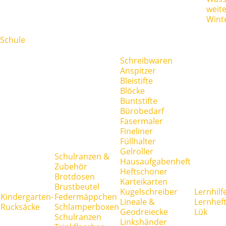
weit
Wint
Schule
Schreibwaren
Anspitzer
Bleistifte
Blöcke
Buntstifte
Bürobedarf
Fasermaler
Fineliner
Füllhalter
Gelroller
Schulranzen &
Hausaufgabenheft
Zubehör
Heftschoner
Brotdosen
Karteikarten
Brustbeutel
Kugelschreiber
Lernhilf
Kindergarten-
Federmäppchen
Lineale &
Lernhef
Rucksäcke
Schlamperboxen
Geodreiecke
Lük
Schulranzen
Linkshänder