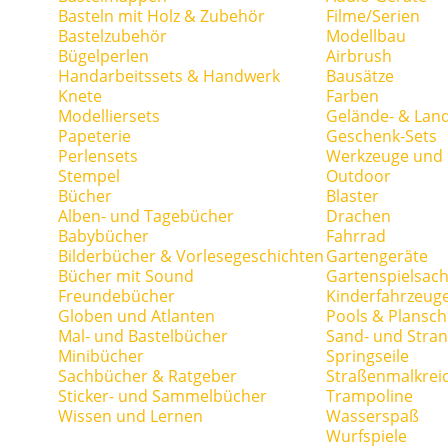
Basteln mit Holz & Zubehör
Filme/Serien
Bastelzubehör
Modellbau
Bügelperlen
Airbrush
Handarbeitssets & Handwerk
Bausätze
Knete
Farben
Modelliersets
Gelände- & Lan
Papeterie
Geschenk-Sets
Perlensets
Werkzeuge und H
Stempel
Outdoor
Bücher
Blaster
Alben- und Tagebücher
Drachen
Babybücher
Fahrrad
Bilderbücher & Vorlesegeschichten
Gartengeräte
Bücher mit Sound
Gartenspielsac
Freundebücher
Kinderfahrzeug
Globen und Atlanten
Pools & Plansc
Mal- und Bastelbücher
Sand- und Stran
Minibücher
Springseile
Sachbücher & Ratgeber
Straßenmalkrei
Sticker- und Sammelbücher
Trampoline
Wissen und Lernen
Wasserspaß
Wurfspiele