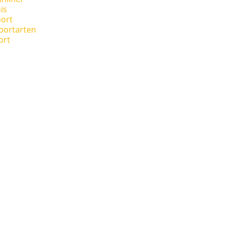
is
ort
portarten
ort