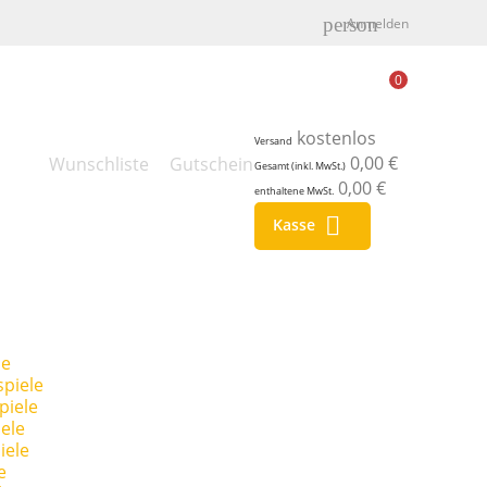
person
Anmelden
0
kostenlos
Versand
0,00 €
Wunschliste
Gutschein
Gesamt (inkl. MwSt.)
0,00 €
enthaltene MwSt.

Kasse
le
piele
piele
ele
iele
e