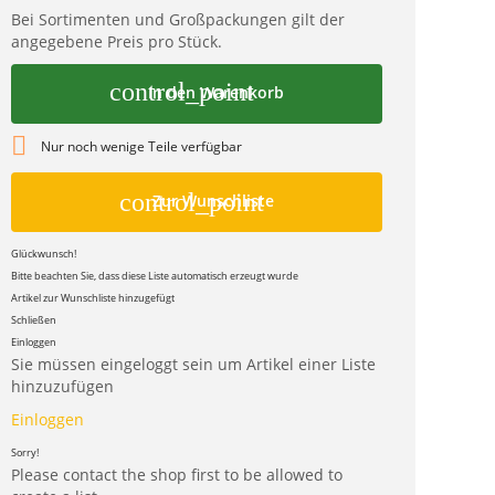
Bei Sortimenten und Großpackungen gilt der
angegebene Preis pro Stück.
control_point
In den Warenkorb

Nur noch wenige Teile verfügbar
control_point
Zur Wunschliste
Glückwunsch!
Bitte beachten Sie, dass diese Liste automatisch erzeugt wurde
Artikel zur Wunschliste hinzugefügt
Schließen
Einloggen
Sie müssen eingeloggt sein um Artikel einer Liste
hinzuzufügen
Einloggen
Sorry!
Please contact the shop first to be allowed to