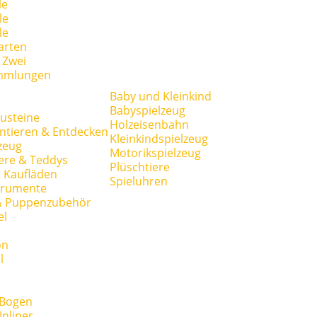
le
le
le
arten
r Zwei
mmlungen
Baby und Kleinkind
Babyspielzeug
usteine
Holzeisenbahn
ntieren & Entdecken
Kleinkindspielzeug
zeug
Motorikspielzeug
ere & Teddys
Plüschtiere
 Kaufläden
Spieluhren
trumente
& Puppenzubehör
el
on
l
 Bogen
Inliner