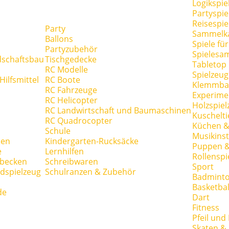
Logikspie
Partyspie
Reisespie
Party
Sammelk
Ballons
Spiele fü
Partyzubehör
Spielesa
dschaftsbau
Tischgedecke
Tabletop
RC Modelle
Spielzeug
ilfsmittel
RC Boote
Klemmba
RC Fahrzeuge
Experime
RC Helicopter
Holzspiel
RC Landwirtschaft und Baumaschinen
Kuschelti
RC Quadrocopter
Küchen &
Schule
Musikins
hen
Kindergarten-Rucksäcke
Puppen 
e
Lernhilfen
Rollenspi
hbecken
Schreibwaren
Sport
dspielzeug
Schulranzen & Zubehör
Badmint
Basketbal
de
Dart
Fitness
Pfeil und
Skaten & 