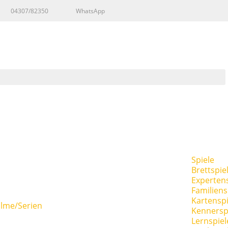
04307/82350
WhatsApp
Spiele
Brettspie
Expertens
Familiens
Kartenspi
ilme/Serien
Kennersp
Lernspiel