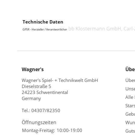
Technische Daten
bb Klostermann GmbH, Carl-Z
GPSR - Hersteller / Verantwortlicher
Wagner's
Übe
Wagner's Spiel- + Technikwelt GmbH
Übe
Dieselstraße 5
Unse
24223 Schwentinental
Alle
Germany
Star
Tel.:
04307/82350
Gebu
Öffnungszeiten
Wuns
Montag-Freitag:
10:00-19:00
Guts