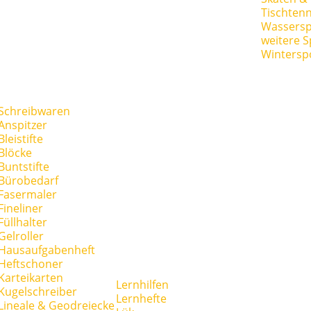
Tischtenn
Wassersp
weitere S
Wintersp
Schreibwaren
Anspitzer
Bleistifte
Blöcke
Buntstifte
Bürobedarf
Fasermaler
Fineliner
Füllhalter
Gelroller
Hausaufgabenheft
Heftschoner
Karteikarten
Lernhilfen
Kugelschreiber
Lernhefte
Lineale & Geodreiecke