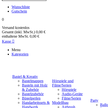
Wunschliste
Gutschein
0
Versand
kostenlos
Gesamt (inkl. MwSt.)
0,00 €
enthaltene MwSt.
0,00 €
Kasse

Menu
Kategorien
Bastel & Kreativ
Bastelmappen
Hörspiele und
Basteln mit Holz
Filme/Serien
& Zubehör
Hörspiele
Bastelzubehör
Audio-Geräte
Bügelperlen
Filme/Serien
Party
Handarbeitssets &
Modellbau
Ball
Handwerk
Airbrush