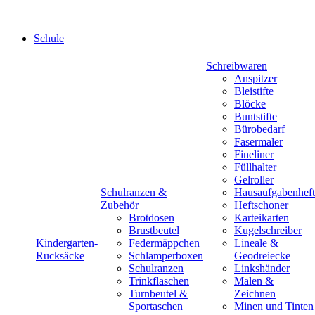
Schule
Schreibwaren
Anspitzer
Bleistifte
Blöcke
Buntstifte
Bürobedarf
Fasermaler
Fineliner
Füllhalter
Gelroller
Schulranzen &
Hausaufgabenheft
Zubehör
Heftschoner
Brotdosen
Karteikarten
Brustbeutel
Kugelschreiber
Kindergarten-
Federmäppchen
Lineale &
Rucksäcke
Schlamperboxen
Geodreiecke
Schulranzen
Linkshänder
Trinkflaschen
Malen &
Turnbeutel &
Zeichnen
Sportaschen
Minen und Tinten