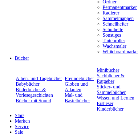
Ordner
Permanentmarker
Radierer
Sammelmappen
Schnellhefter
Schulhefte
Sonstiges
Tintenroller
Wachsmaler
Whiteboardmarke
Bücher
Minibücher
Sachbücher &
Alben- und Tagebücher
Freundebücher
Ratgeber
Babybücher
Globen und
Sticker- und
Bilderbücher &
Atlanten
Sammelbücher
Vorlesegeschichten
Mal- und
Wissen und Lernen
Bücher mit Sound
Bastelbücher
Erstleser
Kinderbücher
Stars
Marken
Service
Sale