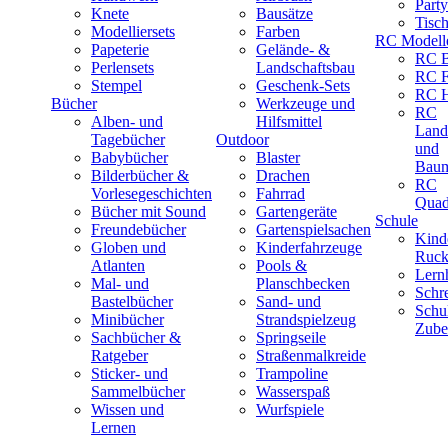
Part
Knete
Bausätze
Tisc
Modelliersets
Farben
RC Modell
Papeterie
Gelände- &
RC B
Perlensets
Landschaftsbau
RC F
Stempel
Geschenk-Sets
RC H
Bücher
Werkzeuge und
RC
Alben- und
Hilfsmittel
Land
Tagebücher
Outdoor
und
Babybücher
Blaster
Baum
Bilderbücher &
Drachen
RC
Vorlesegeschichten
Fahrrad
Quad
Bücher mit Sound
Gartengeräte
Schule
Freundebücher
Gartenspielsachen
Kind
Globen und
Kinderfahrzeuge
Ruck
Atlanten
Pools &
Lernh
Mal- und
Planschbecken
Schr
Bastelbücher
Sand- und
Schu
Minibücher
Strandspielzeug
Zube
Sachbücher &
Springseile
Ratgeber
Straßenmalkreide
Sticker- und
Trampoline
Sammelbücher
Wasserspaß
Wissen und
Wurfspiele
Lernen