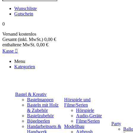
Wunschliste
Gutschein
0
Versand
kostenlos
Gesamt (inkl. MwSt.)
0,00 €
enthaltene MwSt.
0,00 €
Kasse

Menu
Kategorien
Bastel & Kreativ
Bastelmappen
Hörspiele und
Basteln mit Holz
Filme/Serien
& Zubehör
Hörspiele
Bastelzubehör
Audio-Geräte
Bügelperlen
Filme/Serien
Party
Handarbeitssets &
Modellbau
Ball
Handwerk
Airbrush