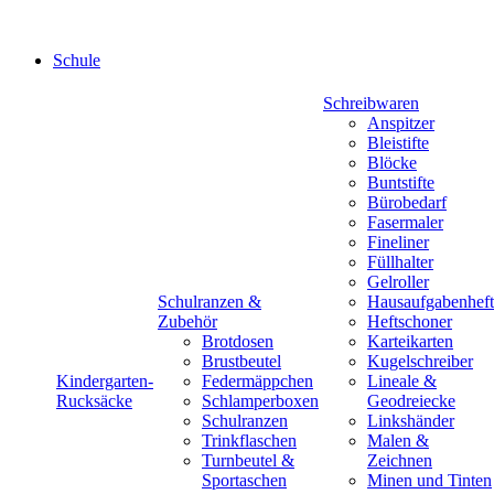
Schule
Schreibwaren
Anspitzer
Bleistifte
Blöcke
Buntstifte
Bürobedarf
Fasermaler
Fineliner
Füllhalter
Gelroller
Schulranzen &
Hausaufgabenheft
Zubehör
Heftschoner
Brotdosen
Karteikarten
Brustbeutel
Kugelschreiber
Kindergarten-
Federmäppchen
Lineale &
Rucksäcke
Schlamperboxen
Geodreiecke
Schulranzen
Linkshänder
Trinkflaschen
Malen &
Turnbeutel &
Zeichnen
Sportaschen
Minen und Tinten