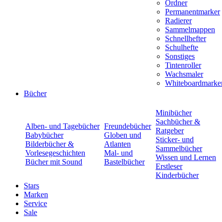
Ordner
Permanentmarker
Radierer
Sammelmappen
Schnellhefter
Schulhefte
Sonstiges
Tintenroller
Wachsmaler
Whiteboardmarke
Bücher
Minibücher
Sachbücher &
Alben- und Tagebücher
Freundebücher
Ratgeber
Babybücher
Globen und
Sticker- und
Bilderbücher &
Atlanten
Sammelbücher
Vorlesegeschichten
Mal- und
Wissen und Lernen
Bücher mit Sound
Bastelbücher
Erstleser
Kinderbücher
Stars
Marken
Service
Sale