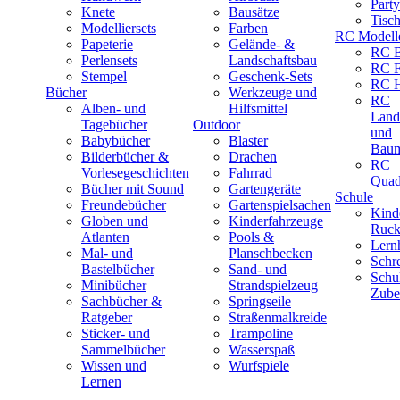
Part
Knete
Bausätze
Tisc
Modelliersets
Farben
RC Modell
Papeterie
Gelände- &
RC B
Perlensets
Landschaftsbau
RC F
Stempel
Geschenk-Sets
RC H
Bücher
Werkzeuge und
RC
Alben- und
Hilfsmittel
Land
Tagebücher
Outdoor
und
Babybücher
Blaster
Baum
Bilderbücher &
Drachen
RC
Vorlesegeschichten
Fahrrad
Quad
Bücher mit Sound
Gartengeräte
Schule
Freundebücher
Gartenspielsachen
Kind
Globen und
Kinderfahrzeuge
Ruck
Atlanten
Pools &
Lernh
Mal- und
Planschbecken
Schr
Bastelbücher
Sand- und
Schu
Minibücher
Strandspielzeug
Zube
Sachbücher &
Springseile
Ratgeber
Straßenmalkreide
Sticker- und
Trampoline
Sammelbücher
Wasserspaß
Wissen und
Wurfspiele
Lernen