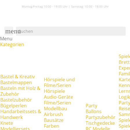
Montag-Freitag 10:00 - 19:00 Uhr | Samstag:
10:00 - 18:00 Uhr
menu
Menu
Kategorien
Spiel
Brett
Expe
Famil
Bastel & Kreativ
Hörspiele und
Kart
Bastelmappen
Filme/Serien
Kenn
Basteln mit Holz &
Hörspiele
Lerns
Zubehör
Audio-Geräte
Logik
Bastelzubehör
Filme/Serien
Party
Bügelperlen
Party
Modellbau
Reise
Handarbeitssets &
Ballons
Airbrush
Samm
Handwerk
Partyzubehör
Bausätze
Spiel
Knete
Tischgedecke
Farben
Spie
Modelliersets
RC Modelle