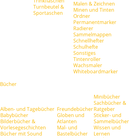
Trinkflaschen
Malen & Zeichnen
Turnbeutel &
Minen und Tinten
Sportaschen
Ordner
Permanentmarker
Radierer
Sammelmappen
Schnellhefter
Schulhefte
Sonstiges
Tintenroller
Wachsmaler
Whiteboardmarker
Bücher
Minibücher
Sachbücher &
Alben- und Tagebücher
Freundebücher
Ratgeber
Babybücher
Globen und
Sticker- und
Bilderbücher &
Atlanten
Sammelbücher
Vorlesegeschichten
Mal- und
Wissen und
Bücher mit Sound
Bastelbücher
Lernen