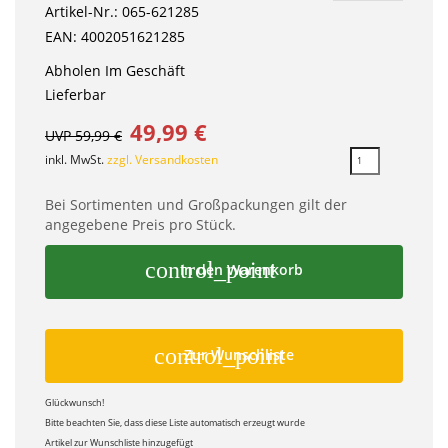
Artikel-Nr.: 065-621285
EAN: 4002051621285
Abholen Im Geschäft
Lieferbar
49,99 €
UVP 59,99 €
inkl. MwSt.
zzgl. Versandkosten
Bei Sortimenten und Großpackungen gilt der
angegebene Preis pro Stück.
control_point
In den Warenkorb
control_point
Zur Wunschliste
Glückwunsch!
Bitte beachten Sie, dass diese Liste automatisch erzeugt wurde
Artikel zur Wunschliste hinzugefügt