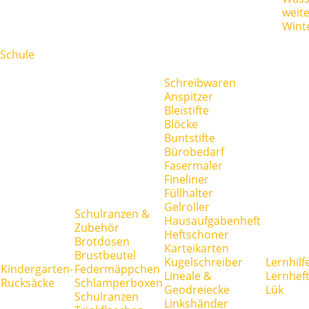
weit
Wint
Schule
Schreibwaren
Anspitzer
Bleistifte
Blöcke
Buntstifte
Bürobedarf
Fasermaler
Fineliner
Füllhalter
Gelroller
Schulranzen &
Hausaufgabenheft
Zubehör
Heftschoner
Brotdosen
Karteikarten
Brustbeutel
Kugelschreiber
Lernhilf
Kindergarten-
Federmäppchen
Lineale &
Lernhef
Rucksäcke
Schlamperboxen
Geodreiecke
Lük
Schulranzen
Linkshänder