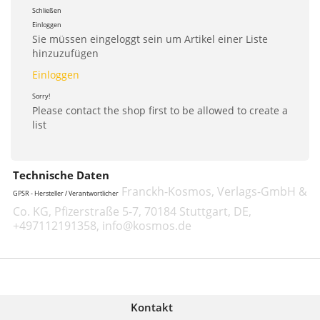
Schließen
Einloggen
Sie müssen eingeloggt sein um Artikel einer Liste
hinzuzufügen
Einloggen
Sorry!
Please contact the shop first to be allowed to create a
list
Technische Daten
Franckh-Kosmos, Verlags-GmbH &
GPSR - Hersteller / Verantwortlicher
Co. KG, Pfizerstraße 5-7, 70184 Stuttgart, DE,
+497112191358, info@kosmos.de
Kontakt