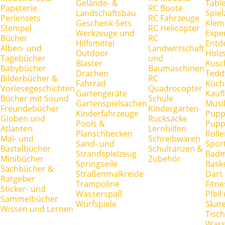
Gelände- &
Tabl
Papeterie
RC Boote
Landschaftsbau
Spie
Perlensets
RC Fahrzeuge
Geschenk-Sets
Klem
Stempel
RC Helicopter
Werkzeuge und
Expe
Bücher
RC
Hilfsmittel
Entd
Alben- und
Landwirtschaft
Outdoor
Holz
Tagebücher
und
Blaster
Kusc
Babybücher
Baumaschinen
Drachen
Tedd
Bilderbücher &
RC
Fahrrad
Küch
Vorlesegeschichten
Quadrocopter
Gartengeräte
Kauf
Bücher mit Sound
Schule
Gartenspielsachen
Musi
Freundebücher
Kindergarten-
Kinderfahrzeuge
Pupp
Globen und
Rucksäcke
Pools &
Pupp
Atlanten
Lernhilfen
Planschbecken
Rolle
Mal- und
Schreibwaren
Sand- und
Spor
Bastelbücher
Schulranzen &
Strandspielzeug
Badm
Minibücher
Zubehör
Springseile
Baske
Sachbücher &
Straßenmalkreide
Dart
Ratgeber
Trampoline
Fitne
Sticker- und
Wasserspaß
Pfei
Sammelbücher
Wurfspiele
Skate
Wissen und Lernen
Tisc
Wass