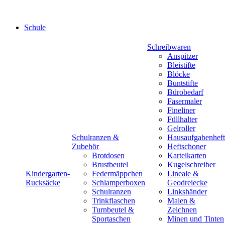
Schule
Schreibwaren
Anspitzer
Bleistifte
Blöcke
Buntstifte
Bürobedarf
Fasermaler
Fineliner
Füllhalter
Gelroller
Schulranzen &
Hausaufgabenheft
Zubehör
Heftschoner
Brotdosen
Karteikarten
Brustbeutel
Kugelschreiber
Kindergarten-
Federmäppchen
Lineale &
Rucksäcke
Schlamperboxen
Geodreiecke
Schulranzen
Linkshänder
Trinkflaschen
Malen &
Turnbeutel &
Zeichnen
Sportaschen
Minen und Tinten