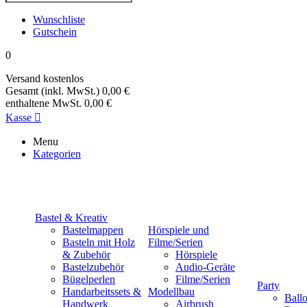
Wunschliste
Gutschein
0
Versand
kostenlos
Gesamt (inkl. MwSt.)
0,00 €
enthaltene MwSt.
0,00 €
Kasse

Menu
Kategorien
Bastel & Kreativ
Bastelmappen
Hörspiele und
Basteln mit Holz
Filme/Serien
& Zubehör
Hörspiele
Bastelzubehör
Audio-Geräte
Bügelperlen
Filme/Serien
Party
Handarbeitssets &
Modellbau
Ball
Handwerk
Airbrush