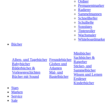
Ordner
Permanentmarker
Radierer
Sammelmappen
Schnellhefter
Schulhefte
Sonstiges
Tintenroller
Wachsmaler
Whiteboardmarke
Bücher
Minibücher
Sachbücher &
Alben- und Tagebücher
Freundebücher
Ratgeber
Babybücher
Globen und
Sticker- und
Bilderbücher &
Atlanten
Sammelbücher
Vorlesegeschichten
Mal- und
Wissen und Lernen
Bücher mit Sound
Bastelbücher
Erstleser
Kinderbücher
Stars
Marken
Service
Sale