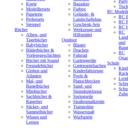
Part
Knete
Bausätze
Tisc
Modelliersets
Farben
RC Modell
Papeterie
Gelände- &
RC B
Perlensets
Landschaftsbau
RC F
Stempel
Geschenk-Sets
RC H
Bücher
Werkzeuge und
RC
Alben- und
Hilfsmittel
Land
Tagebücher
Outdoor
und
Babybücher
Blaster
Baum
Bilderbücher &
Drachen
RC
Vorlesegeschichten
Fahrrad
Quad
Bücher mit Sound
Gartengeräte
Schule
Freundebücher
Gartenspielsachen
Kind
Globen und
Kinderfahrzeuge
Ruck
Atlanten
Pools &
Lernh
Mal- und
Planschbecken
Schr
Bastelbücher
Sand- und
Schu
Minibücher
Strandspielzeug
Zube
Sachbücher &
Springseile
Ratgeber
Straßenmalkreide
Sticker- und
Trampoline
Sammelbücher
Wasserspaß
Wissen und
Wurfspiele
Lernen