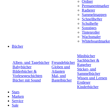
Ordner
Permanentmarker
Radierer
Sammelmappen
Schnellhefter
Schulhefte
Sonstiges
Tintenroller
Wachsmaler
Whiteboardmarke
Bücher
Minibücher
Sachbücher &
Alben- und Tagebücher
Freundebücher
Ratgeber
Babybücher
Globen und
Sticker- und
Bilderbücher &
Atlanten
Sammelbücher
Vorlesegeschichten
Mal- und
Wissen und Lernen
Bücher mit Sound
Bastelbücher
Erstleser
Kinderbücher
Stars
Marken
Service
Sale