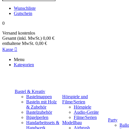
Wunschliste
Gutschein
0
Versand
kostenlos
Gesamt (inkl. MwSt.)
0,00 €
enthaltene MwSt.
0,00 €
Kasse

Menu
Kategorien
Bastel & Kreativ
Bastelmappen
Hörspiele und
Basteln mit Holz
Filme/Serien
& Zubehör
Hörspiele
Bastelzubehör
Audio-Geräte
Bügelperlen
Filme/Serien
Party
Handarbeitssets &
Modellbau
Ball
Handwerk
Airbrush