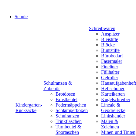
Schule
Schreibwaren
Anspitzer
Bleistifte
Blöcke
Buntstifte
Bürobedarf
Fasermaler
Fineliner
Füllhalter
Gelroller
Schulranzen &
Hausaufgabenheft
Zubehör
Heftschoner
Brotdosen
Karteikarten
Brustbeutel
Kugelschreiber
Kindergarten-
Federmäppchen
Lineale &
Rucksäcke
Schlamperboxen
Geodreiecke
Schulranzen
Linkshänder
Trinkflaschen
Malen &
Turnbeutel &
Zeichnen
Sportaschen
Minen und Tinten