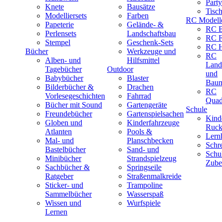
Part
Knete
Bausätze
Tisc
Modelliersets
Farben
RC Modell
Papeterie
Gelände- &
RC B
Perlensets
Landschaftsbau
RC F
Stempel
Geschenk-Sets
RC H
Bücher
Werkzeuge und
RC
Alben- und
Hilfsmittel
Land
Tagebücher
Outdoor
und
Babybücher
Blaster
Baum
Bilderbücher &
Drachen
RC
Vorlesegeschichten
Fahrrad
Quad
Bücher mit Sound
Gartengeräte
Schule
Freundebücher
Gartenspielsachen
Kind
Globen und
Kinderfahrzeuge
Ruck
Atlanten
Pools &
Lernh
Mal- und
Planschbecken
Schr
Bastelbücher
Sand- und
Schu
Minibücher
Strandspielzeug
Zube
Sachbücher &
Springseile
Ratgeber
Straßenmalkreide
Sticker- und
Trampoline
Sammelbücher
Wasserspaß
Wissen und
Wurfspiele
Lernen