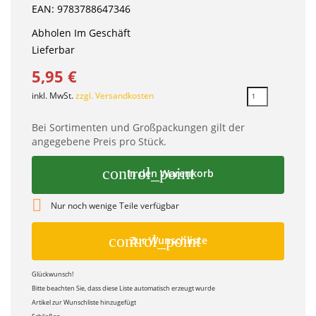
EAN: 9783788647346
Abholen Im Geschäft
Lieferbar
5,95 €
inkl. MwSt.
zzgl. Versandkosten
Bei Sortimenten und Großpackungen gilt der
angegebene Preis pro Stück.
control_point
In den Warenkorb

Nur noch wenige Teile verfügbar
control_point
Zur Wunschliste
Glückwunsch!
Bitte beachten Sie, dass diese Liste automatisch erzeugt wurde
Artikel zur Wunschliste hinzugefügt