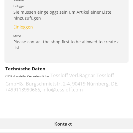
Schließen
Einloggen
Sie müssen eingeloggt sein um Artikel einer Liste
hinzuzufügen
Einloggen
Sorry!
Please contact the shop first to be allowed to create a
list
Technische Daten
Tessloff Verl.Ragnar Tessloff
GPSR - Hersteller / Verantwortlicher
GmbH&, Burgschmietstr. 2-4, 90419 Nürnberg, DE,
+499113990666, info@tessloff.com
Kontakt