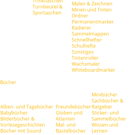
Trinkflaschen
Malen & Zeichnen
Turnbeutel &
Minen und Tinten
Sportaschen
Ordner
Permanentmarker
Radierer
Sammelmappen
Schnellhefter
Schulhefte
Sonstiges
Tintenroller
Wachsmaler
Whiteboardmarker
Bücher
Minibücher
Sachbücher &
Alben- und Tagebücher
Freundebücher
Ratgeber
Babybücher
Globen und
Sticker- und
Bilderbücher &
Atlanten
Sammelbücher
Vorlesegeschichten
Mal- und
Wissen und
Bücher mit Sound
Bastelbücher
Lernen