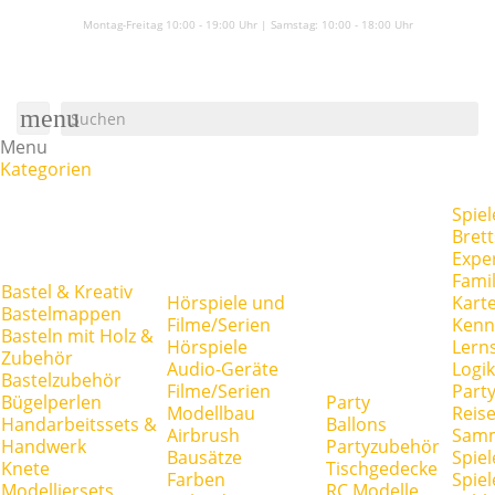
Montag-Freitag 10:00 - 19:00 Uhr | Samstag:
10:00 - 18:00 Uhr
menu
Menu
Kategorien
Spiel
Brett
Expe
Famil
Bastel & Kreativ
Hörspiele und
Kart
Bastelmappen
Filme/Serien
Kenn
Basteln mit Holz &
Hörspiele
Lerns
Zubehör
Audio-Geräte
Logik
Bastelzubehör
Filme/Serien
Party
Bügelperlen
Party
Modellbau
Reise
Handarbeitssets &
Ballons
Airbrush
Samm
Handwerk
Partyzubehör
Bausätze
Spiel
Knete
Tischgedecke
Farben
Spie
Modelliersets
RC Modelle