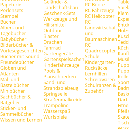
Gelände- &
Tabl
Papeterie
RC Boote
Landschaftsbau
Spie
Perlensets
RC Fahrzeuge
Geschenk-Sets
Klem
Stempel
RC Helicopter
Werkzeuge und
Expe
Bücher
RC
Hilfsmittel
Entd
Alben- und
Landwirtschaft
Outdoor
Holz
Tagebücher
und
Blaster
Kusc
Babybücher
Baumaschinen
Drachen
Tedd
Bilderbücher &
RC
Fahrrad
Küch
Vorlesegeschichten
Quadrocopter
Gartengeräte
Kauf
Bücher mit Sound
Schule
Gartenspielsachen
Musi
Freundebücher
Kindergarten-
Kinderfahrzeuge
Pupp
Globen und
Rucksäcke
Pools &
Pupp
Atlanten
Lernhilfen
Planschbecken
Rolle
Mal- und
Schreibwaren
Sand- und
Spor
Bastelbücher
Schulranzen &
Strandspielzeug
Badm
Minibücher
Zubehör
Springseile
Baske
Sachbücher &
Straßenmalkreide
Dart
Ratgeber
Trampoline
Fitne
Sticker- und
Wasserspaß
Pfei
Sammelbücher
Wurfspiele
Skate
Wissen und Lernen
Tisc
Wass