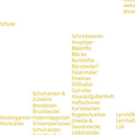
weit
Wint
Schule
Schreibwaren
Anspitzer
Bleistifte
Blöcke
Buntstifte
Bürobedarf
Fasermaler
Fineliner
Füllhalter
Gelroller
Schulranzen &
Hausaufgabenheft
Zubehör
Heftschoner
Brotdosen
Karteikarten
Brustbeutel
Kugelschreiber
Lernhilf
Kindergarten-
Federmäppchen
Lineale &
Lernhef
Rucksäcke
Schlamperboxen
Geodreiecke
Lük
Schulranzen
Linkshänder