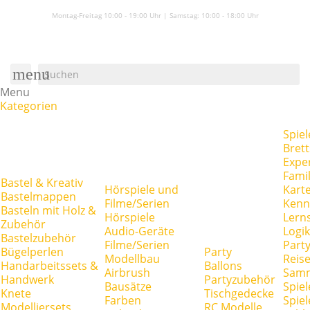
Montag-Freitag 10:00 - 19:00 Uhr | Samstag:
10:00 - 18:00 Uhr
menu
Menu
Kategorien
Spiel
Brett
Expe
Famil
Bastel & Kreativ
Hörspiele und
Kart
Bastelmappen
Filme/Serien
Kenn
Basteln mit Holz &
Hörspiele
Lerns
Zubehör
Audio-Geräte
Logik
Bastelzubehör
Filme/Serien
Party
Bügelperlen
Party
Modellbau
Reise
Handarbeitssets &
Ballons
Airbrush
Samm
Handwerk
Partyzubehör
Bausätze
Spiel
Knete
Tischgedecke
Farben
Spie
Modelliersets
RC Modelle