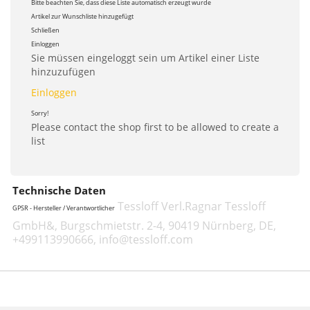
Bitte beachten Sie, dass diese Liste automatisch erzeugt wurde
Artikel zur Wunschliste hinzugefügt
Schließen
Einloggen
Sie müssen eingeloggt sein um Artikel einer Liste
hinzuzufügen
Einloggen
Sorry!
Please contact the shop first to be allowed to create a
list
Technische Daten
Tessloff Verl.Ragnar Tessloff
GPSR - Hersteller / Verantwortlicher
GmbH&, Burgschmietstr. 2-4, 90419 Nürnberg, DE,
+499113990666, info@tessloff.com