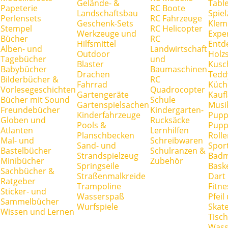
Gelände- &
Tabl
Papeterie
RC Boote
Landschaftsbau
Spie
Perlensets
RC Fahrzeuge
Geschenk-Sets
Klem
Stempel
RC Helicopter
Werkzeuge und
Expe
Bücher
RC
Hilfsmittel
Entd
Alben- und
Landwirtschaft
Outdoor
Holz
Tagebücher
und
Blaster
Kusc
Babybücher
Baumaschinen
Drachen
Tedd
Bilderbücher &
RC
Fahrrad
Küch
Vorlesegeschichten
Quadrocopter
Gartengeräte
Kauf
Bücher mit Sound
Schule
Gartenspielsachen
Musi
Freundebücher
Kindergarten-
Kinderfahrzeuge
Pupp
Globen und
Rucksäcke
Pools &
Pupp
Atlanten
Lernhilfen
Planschbecken
Rolle
Mal- und
Schreibwaren
Sand- und
Spor
Bastelbücher
Schulranzen &
Strandspielzeug
Badm
Minibücher
Zubehör
Springseile
Baske
Sachbücher &
Straßenmalkreide
Dart
Ratgeber
Trampoline
Fitne
Sticker- und
Wasserspaß
Pfei
Sammelbücher
Wurfspiele
Skate
Wissen und Lernen
Tisc
Wass