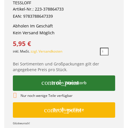
TESSLOFF
Artikel-Nr.: 223-378864733
EAN: 9783788647339
Abholen Im Geschäft
Kein Versand Möglich
5,95 €
inkl. MwSt.
zzgl. Versandkosten
Bei Sortimenten und Großpackungen gilt der
angegebene Preis pro Stück.
control_point
In den Warenkorb

Nur noch wenige Teile verfügbar
control_point
Zur Wunschliste
Glückwunsch!