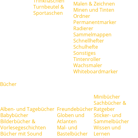
Trinkflaschen
Malen & Zeichnen
Turnbeutel &
Minen und Tinten
Sportaschen
Ordner
Permanentmarker
Radierer
Sammelmappen
Schnellhefter
Schulhefte
Sonstiges
Tintenroller
Wachsmaler
Whiteboardmarker
Bücher
Minibücher
Sachbücher &
Alben- und Tagebücher
Freundebücher
Ratgeber
Babybücher
Globen und
Sticker- und
Bilderbücher &
Atlanten
Sammelbücher
Vorlesegeschichten
Mal- und
Wissen und
Bücher mit Sound
Bastelbücher
Lernen