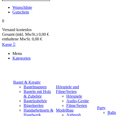
Wunschliste
Gutschein
0
Versand
kostenlos
Gesamt (inkl. MwSt.)
0,00 €
enthaltene MwSt.
0,00 €
Kasse

Menu
Kategorien
Bastel & Kreativ
Bastelmappen
Hörspiele und
Basteln mit Holz
Filme/Serien
& Zubehör
Hörspiele
Bastelzubehör
Audio-Geräte
Bügelperlen
Filme/Serien
Party
Handarbeitssets &
Modellbau
Ball
Handwerk
Airbrush