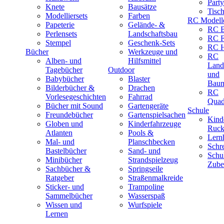
Part
Knete
Bausätze
Tisc
Modelliersets
Farben
RC Modell
Papeterie
Gelände- &
RC B
Perlensets
Landschaftsbau
RC F
Stempel
Geschenk-Sets
RC H
Bücher
Werkzeuge und
RC
Alben- und
Hilfsmittel
Land
Tagebücher
Outdoor
und
Babybücher
Blaster
Baum
Bilderbücher &
Drachen
RC
Vorlesegeschichten
Fahrrad
Quad
Bücher mit Sound
Gartengeräte
Schule
Freundebücher
Gartenspielsachen
Kind
Globen und
Kinderfahrzeuge
Ruck
Atlanten
Pools &
Lernh
Mal- und
Planschbecken
Schr
Bastelbücher
Sand- und
Schu
Minibücher
Strandspielzeug
Zube
Sachbücher &
Springseile
Ratgeber
Straßenmalkreide
Sticker- und
Trampoline
Sammelbücher
Wasserspaß
Wissen und
Wurfspiele
Lernen