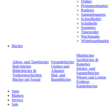
Ordner
Permanentmarker
Radierer
Sammelmappen
Schnellhefter
Schulhefte
Sonstiges
Tintenroller
Wachsmaler
Whiteboardmarke
Bücher
Minibücher
Sachbücher &
Alben- und Tagebücher
Freundebücher
Ratgeber
Babybücher
Globen und
Sticker- und
Bilderbücher &
Atlanten
Sammelbücher
Vorlesegeschichten
Mal- und
Wissen und Lernen
Bücher mit Sound
Bastelbücher
Erstleser
Kinderbücher
Stars
Marken
Service
Sale