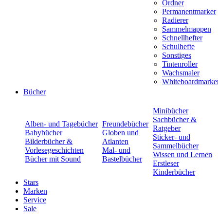
Ordner
Permanentmarker
Radierer
Sammelmappen
Schnellhefter
Schulhefte
Sonstiges
Tintenroller
Wachsmaler
Whiteboardmarke
Bücher
Minibücher
Sachbücher &
Alben- und Tagebücher
Freundebücher
Ratgeber
Babybücher
Globen und
Sticker- und
Bilderbücher &
Atlanten
Sammelbücher
Vorlesegeschichten
Mal- und
Wissen und Lernen
Bücher mit Sound
Bastelbücher
Erstleser
Kinderbücher
Stars
Marken
Service
Sale