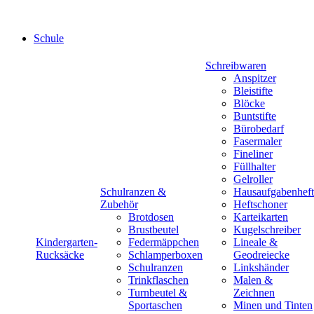
Schule
Schreibwaren
Anspitzer
Bleistifte
Blöcke
Buntstifte
Bürobedarf
Fasermaler
Fineliner
Füllhalter
Gelroller
Schulranzen &
Hausaufgabenheft
Zubehör
Heftschoner
Brotdosen
Karteikarten
Brustbeutel
Kugelschreiber
Kindergarten-
Federmäppchen
Lineale &
Rucksäcke
Schlamperboxen
Geodreiecke
Schulranzen
Linkshänder
Trinkflaschen
Malen &
Turnbeutel &
Zeichnen
Sportaschen
Minen und Tinten