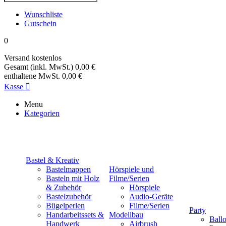
Wunschliste
Gutschein
0
Versand
kostenlos
Gesamt (inkl. MwSt.)
0,00 €
enthaltene MwSt.
0,00 €
Kasse

Menu
Kategorien
Bastel & Kreativ
Bastelmappen
Hörspiele und
Basteln mit Holz
Filme/Serien
& Zubehör
Hörspiele
Bastelzubehör
Audio-Geräte
Bügelperlen
Filme/Serien
Party
Handarbeitssets &
Modellbau
Ball
Handwerk
Airbrush