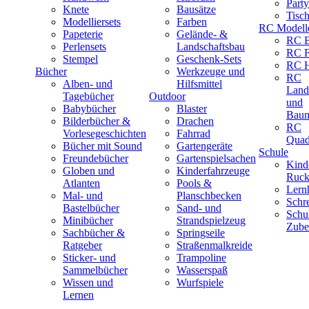
Part
Knete
Bausätze
Tisc
Modelliersets
Farben
RC Modell
Papeterie
Gelände- &
RC B
Perlensets
Landschaftsbau
RC F
Stempel
Geschenk-Sets
RC H
Bücher
Werkzeuge und
RC
Alben- und
Hilfsmittel
Land
Tagebücher
Outdoor
und
Babybücher
Blaster
Baum
Bilderbücher &
Drachen
RC
Vorlesegeschichten
Fahrrad
Quad
Bücher mit Sound
Gartengeräte
Schule
Freundebücher
Gartenspielsachen
Kind
Globen und
Kinderfahrzeuge
Ruck
Atlanten
Pools &
Lernh
Mal- und
Planschbecken
Schr
Bastelbücher
Sand- und
Schu
Minibücher
Strandspielzeug
Zube
Sachbücher &
Springseile
Ratgeber
Straßenmalkreide
Sticker- und
Trampoline
Sammelbücher
Wasserspaß
Wissen und
Wurfspiele
Lernen