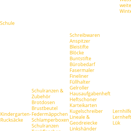
weit
Wint
Schule
Schreibwaren
Anspitzer
Bleistifte
Blöcke
Buntstifte
Bürobedarf
Fasermaler
Fineliner
Füllhalter
Gelroller
Schulranzen &
Hausaufgabenheft
Zubehör
Heftschoner
Brotdosen
Karteikarten
Brustbeutel
Kugelschreiber
Lernhilf
Kindergarten-
Federmäppchen
Lineale &
Lernhef
Rucksäcke
Schlamperboxen
Geodreiecke
Lük
Schulranzen
Linkshänder