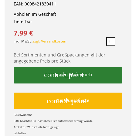
EAN: 0008421830411
Abholen Im Geschäft
Lieferbar
7,99 €
inkl. MwSt.
zzgl. Versandkosten
Bei Sortimenten und Großpackungen gilt der
angegebene Preis pro Stück.
control_point
In den Warenkorb
control_point
Zur Wunschliste
Glückwunsch!
Bitte beachten Sie, dass diese Liste automatisch erzeugt wurde
Artikel zur Wunschliste hinzugefügt
Schließen