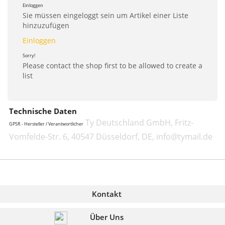
Einloggen
Sie müssen eingeloggt sein um Artikel einer Liste
hinzuzufügen
Einloggen
Sorry!
Please contact the shop first to be allowed to create a
list
Technische Daten
Ty Deutschland GmbH, Fritz-
GPSR - Hersteller / Verantwortlicher
Vomfelde-Str. 6, 40547 Düsseldorf, DE, info@tymail.de
Kontakt
Über Uns