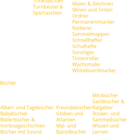
Trinkflaschen
Malen & Zeichnen
Turnbeutel &
Minen und Tinten
Sportaschen
Ordner
Permanentmarker
Radierer
Sammelmappen
Schnellhefter
Schulhefte
Sonstiges
Tintenroller
Wachsmaler
Whiteboardmarker
Bücher
Minibücher
Sachbücher &
Alben- und Tagebücher
Freundebücher
Ratgeber
Babybücher
Globen und
Sticker- und
Bilderbücher &
Atlanten
Sammelbücher
Vorlesegeschichten
Mal- und
Wissen und
Bücher mit Sound
Bastelbücher
Lernen