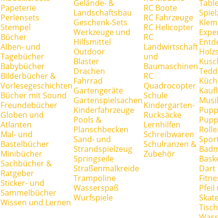
Gelände- &
Tabl
Papeterie
RC Boote
Landschaftsbau
Spie
Perlensets
RC Fahrzeuge
Geschenk-Sets
Klem
Stempel
RC Helicopter
Werkzeuge und
Expe
Bücher
RC
Hilfsmittel
Entd
Alben- und
Landwirtschaft
Outdoor
Holz
Tagebücher
und
Blaster
Kusc
Babybücher
Baumaschinen
Drachen
Tedd
Bilderbücher &
RC
Fahrrad
Küch
Vorlesegeschichten
Quadrocopter
Gartengeräte
Kauf
Bücher mit Sound
Schule
Gartenspielsachen
Musi
Freundebücher
Kindergarten-
Kinderfahrzeuge
Pupp
Globen und
Rucksäcke
Pools &
Pupp
Atlanten
Lernhilfen
Planschbecken
Rolle
Mal- und
Schreibwaren
Sand- und
Spor
Bastelbücher
Schulranzen &
Strandspielzeug
Badm
Minibücher
Zubehör
Springseile
Baske
Sachbücher &
Straßenmalkreide
Dart
Ratgeber
Trampoline
Fitne
Sticker- und
Wasserspaß
Pfei
Sammelbücher
Wurfspiele
Skate
Wissen und Lernen
Tisc
Wass