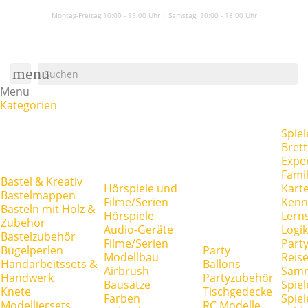
Montag-Freitag 10:00 - 19:00 Uhr | Samstag:
10:00 - 18:00 Uhr
menu
Menu
Kategorien
Spiel
Brett
Expe
Famil
Bastel & Kreativ
Hörspiele und
Kart
Bastelmappen
Filme/Serien
Kenn
Basteln mit Holz &
Hörspiele
Lerns
Zubehör
Audio-Geräte
Logik
Bastelzubehör
Filme/Serien
Party
Bügelperlen
Party
Modellbau
Reise
Handarbeitssets &
Ballons
Airbrush
Samm
Handwerk
Partyzubehör
Bausätze
Spiel
Knete
Tischgedecke
Farben
Spie
Modelliersets
RC Modelle