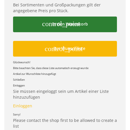
Bei Sortimenten und Großpackungen gilt der
angegebene Preis pro Stück.
control_point
In den Warenkorb
control_point
Zur Wunschliste
Glückwunsch!
Bitte beachten Sie, dass diese Liste automatisch erzeugt wurde
Artikel zur Wunschliste hinzugefügt
Schließen
Einloggen
Sie müssen eingeloggt sein um Artikel einer Liste
hinzuzufügen
Einloggen
Sorry!
Please contact the shop first to be allowed to create a
list