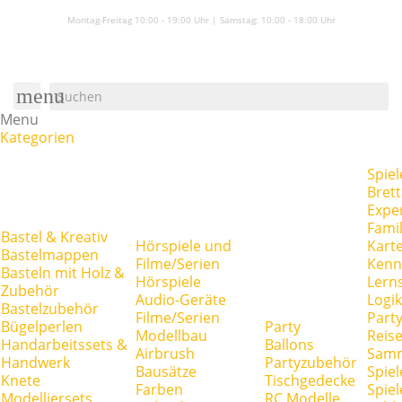
Montag-Freitag 10:00 - 19:00 Uhr | Samstag:
10:00 - 18:00 Uhr
menu
Menu
Kategorien
Spiel
Brett
Expe
Famil
Bastel & Kreativ
Hörspiele und
Kart
Bastelmappen
Filme/Serien
Kenn
Basteln mit Holz &
Hörspiele
Lerns
Zubehör
Audio-Geräte
Logik
Bastelzubehör
Filme/Serien
Party
Bügelperlen
Party
Modellbau
Reise
Handarbeitssets &
Ballons
Airbrush
Samm
Handwerk
Partyzubehör
Bausätze
Spiel
Knete
Tischgedecke
Farben
Spie
Modelliersets
RC Modelle