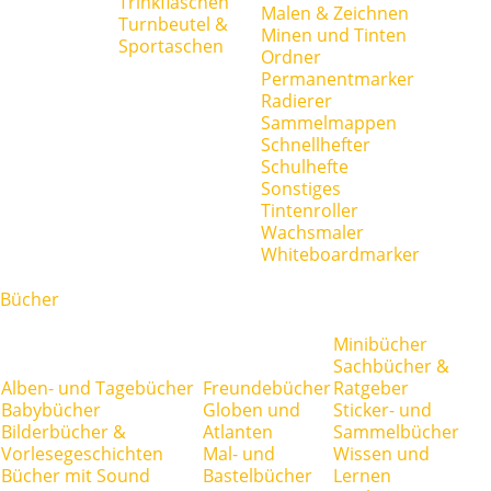
Trinkflaschen
Malen & Zeichnen
Turnbeutel &
Minen und Tinten
Sportaschen
Ordner
Permanentmarker
Radierer
Sammelmappen
Schnellhefter
Schulhefte
Sonstiges
Tintenroller
Wachsmaler
Whiteboardmarker
Bücher
Minibücher
Sachbücher &
Alben- und Tagebücher
Freundebücher
Ratgeber
Babybücher
Globen und
Sticker- und
Bilderbücher &
Atlanten
Sammelbücher
Vorlesegeschichten
Mal- und
Wissen und
Bücher mit Sound
Bastelbücher
Lernen