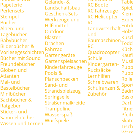
Gelände- &
Tabl
Papeterie
RC Boote
Landschaftsbau
Spie
Perlensets
RC Fahrzeuge
Geschenk-Sets
Klem
Stempel
RC Helicopter
Werkzeuge und
Expe
Bücher
RC
Hilfsmittel
Entd
Alben- und
Landwirtschaft
Outdoor
Holz
Tagebücher
und
Blaster
Kusc
Babybücher
Baumaschinen
Drachen
Tedd
Bilderbücher &
RC
Fahrrad
Küch
Vorlesegeschichten
Quadrocopter
Gartengeräte
Kauf
Bücher mit Sound
Schule
Gartenspielsachen
Musi
Freundebücher
Kindergarten-
Kinderfahrzeuge
Pupp
Globen und
Rucksäcke
Pools &
Pupp
Atlanten
Lernhilfen
Planschbecken
Rolle
Mal- und
Schreibwaren
Sand- und
Spor
Bastelbücher
Schulranzen &
Strandspielzeug
Badm
Minibücher
Zubehör
Springseile
Baske
Sachbücher &
Straßenmalkreide
Dart
Ratgeber
Trampoline
Fitne
Sticker- und
Wasserspaß
Pfei
Sammelbücher
Wurfspiele
Skate
Wissen und Lernen
Tisc
Wass