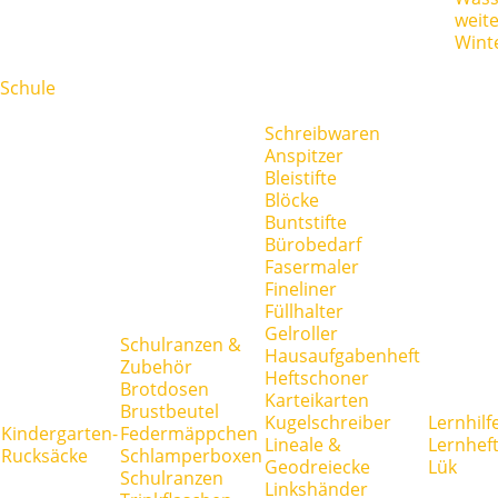
weit
Wint
Schule
Schreibwaren
Anspitzer
Bleistifte
Blöcke
Buntstifte
Bürobedarf
Fasermaler
Fineliner
Füllhalter
Gelroller
Schulranzen &
Hausaufgabenheft
Zubehör
Heftschoner
Brotdosen
Karteikarten
Brustbeutel
Kugelschreiber
Lernhilf
Kindergarten-
Federmäppchen
Lineale &
Lernhef
Rucksäcke
Schlamperboxen
Geodreiecke
Lük
Schulranzen
Linkshänder