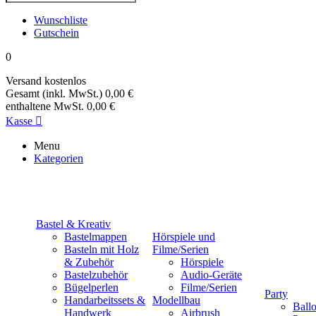
Wunschliste
Gutschein
0
Versand
kostenlos
Gesamt (inkl. MwSt.)
0,00 €
enthaltene MwSt.
0,00 €
Kasse

Menu
Kategorien
Bastel & Kreativ
Bastelmappen
Hörspiele und
Basteln mit Holz
Filme/Serien
& Zubehör
Hörspiele
Bastelzubehör
Audio-Geräte
Bügelperlen
Filme/Serien
Party
Handarbeitssets &
Modellbau
Ball
Handwerk
Airbrush