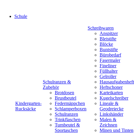
Schule
Schreibwaren
Anspitzer
Bleistifte
Blöcke
Buntstifte
Bürobedarf
Fasermaler
Fineliner
Füllhalter
Gelroller
Schulranzen &
Hausaufgabenheft
Zubehör
Heftschoner
Brotdosen
Karteikarten
Brustbeutel
Kugelschreiber
Kindergarten-
Federmäppchen
Lineale &
Rucksäcke
Schlamperboxen
Geodreiecke
Schulranzen
Linkshänder
Trinkflaschen
Malen &
Turnbeutel &
Zeichnen
Sportaschen
Minen und Tinten