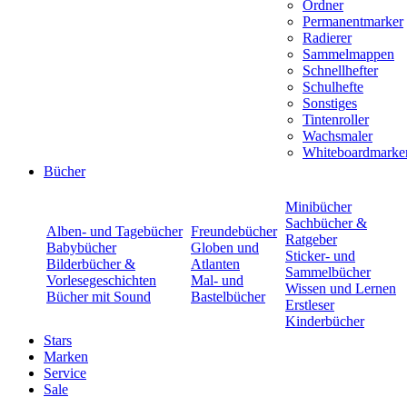
Ordner
Permanentmarker
Radierer
Sammelmappen
Schnellhefter
Schulhefte
Sonstiges
Tintenroller
Wachsmaler
Whiteboardmarke
Bücher
Minibücher
Sachbücher &
Alben- und Tagebücher
Freundebücher
Ratgeber
Babybücher
Globen und
Sticker- und
Bilderbücher &
Atlanten
Sammelbücher
Vorlesegeschichten
Mal- und
Wissen und Lernen
Bücher mit Sound
Bastelbücher
Erstleser
Kinderbücher
Stars
Marken
Service
Sale