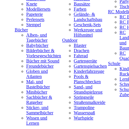
Part
Knete
Bausätze
Tisc
Modelliersets
Farben
RC Modell
Papeterie
Gelände- &
RC B
Perlensets
Landschaftsbau
RC F
Stempel
Geschenk-Sets
RC H
Bücher
Werkzeuge und
RC
Alben- und
Hilfsmittel
Land
Tagebücher
Outdoor
und
Babybücher
Blaster
Baum
Bilderbücher &
Drachen
RC
Vorlesegeschichten
Fahrrad
Quad
Bücher mit Sound
Gartengeräte
Schule
Freundebücher
Gartenspielsachen
Kind
Globen und
Kinderfahrzeuge
Ruck
Atlanten
Pools &
Lernh
Mal- und
Planschbecken
Schr
Bastelbücher
Sand- und
Schu
Minibücher
Strandspielzeug
Zube
Sachbücher &
Springseile
Ratgeber
Straßenmalkreide
Sticker- und
Trampoline
Sammelbücher
Wasserspaß
Wissen und
Wurfspiele
Lernen