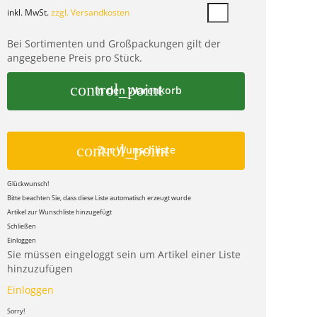
inkl. MwSt.
zzgl. Versandkosten
Bei Sortimenten und Großpackungen gilt der
angegebene Preis pro Stück.
control_point
In den Warenkorb
control_point
Zur Wunschliste
Glückwunsch!
Bitte beachten Sie, dass diese Liste automatisch erzeugt wurde
Artikel zur Wunschliste hinzugefügt
Schließen
Einloggen
Sie müssen eingeloggt sein um Artikel einer Liste
hinzuzufügen
Einloggen
Sorry!