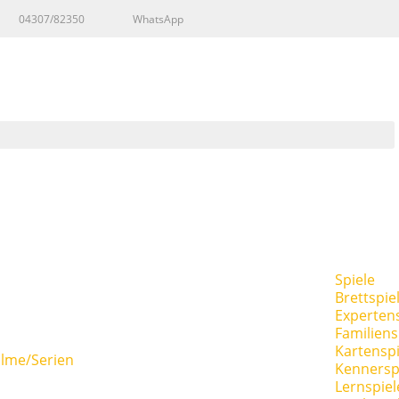
04307/82350
WhatsApp
Spiele
Brettspie
Expertens
Familiens
Kartenspi
ilme/Serien
Kennersp
Lernspiel