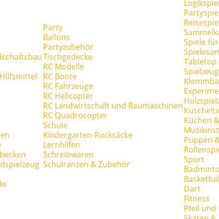
Logikspie
Partyspie
Reisespie
Party
Sammelk
Ballons
Spiele fü
Partyzubehör
Spielesa
dschaftsbau
Tischgedecke
Tabletop
RC Modelle
Spielzeug
ilfsmittel
RC Boote
Klemmba
RC Fahrzeuge
Experime
RC Helicopter
Holzspiel
RC Landwirtschaft und Baumaschinen
Kuschelti
RC Quadrocopter
Küchen &
Schule
Musikins
hen
Kindergarten-Rucksäcke
Puppen 
e
Lernhilfen
Rollenspi
hbecken
Schreibwaren
Sport
dspielzeug
Schulranzen & Zubehör
Badmint
Basketbal
de
Dart
Fitness
Pfeil und
Skaten & 