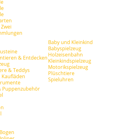
le
le
le
arten
r Zwei
mmlungen
Baby und Kleinkind
Babyspielzeug
usteine
Holzeisenbahn
ntieren & Entdecken
Kleinkindspielzeug
zeug
Motorikspielzeug
ere & Teddys
Plüschtiere
 Kaufläden
Spieluhren
trumente
& Puppenzubehör
el
on
l
 Bogen
Inliner