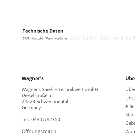
Technische Daten
Faber Castell, A.W. Faber-Cas
GPSR - Hersteller / Verantwortlicher
Wagner's
Übe
Wagner's Spiel- + Technikwelt GmbH
Übe
Dieselstraße 5
Unse
24223 Schwentinental
Alle
Germany
Star
Tel.:
04307/82350
Gebu
Öffnungszeiten
Wuns