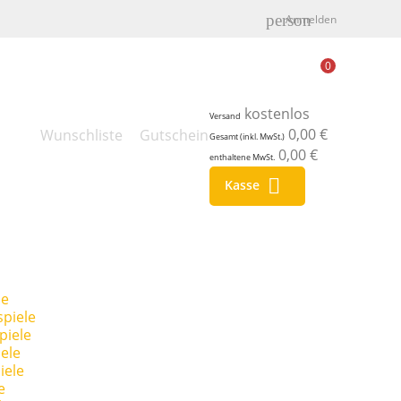
person
Anmelden
0
kostenlos
Versand
0,00 €
Wunschliste
Gutschein
Gesamt (inkl. MwSt.)
0,00 €
enthaltene MwSt.

Kasse
le
piele
piele
ele
iele
e