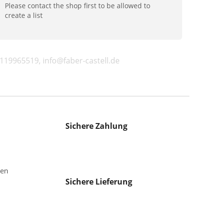
Please contact the shop first to be allowed to
create a list
9119965519, info@faber-castell.de
Sichere Zahlung
gen
Sichere Lieferung