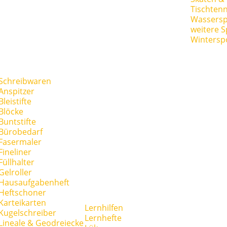
Tischtenn
Wassersp
weitere S
Wintersp
Schreibwaren
Anspitzer
Bleistifte
Blöcke
Buntstifte
Bürobedarf
Fasermaler
Fineliner
Füllhalter
Gelroller
Hausaufgabenheft
Heftschoner
Karteikarten
Lernhilfen
Kugelschreiber
Lernhefte
Lineale & Geodreiecke