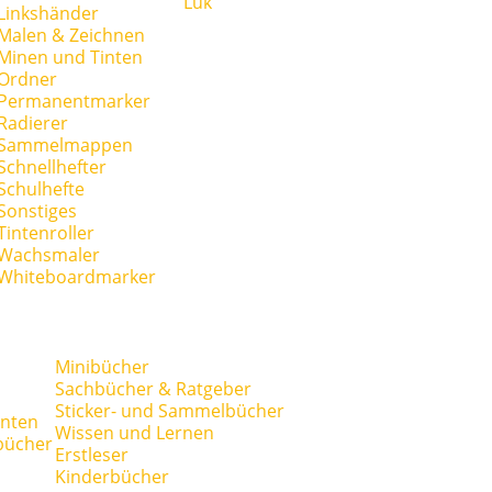
Lük
Linkshänder
Malen & Zeichnen
Minen und Tinten
Ordner
Permanentmarker
Radierer
Sammelmappen
Schnellhefter
Schulhefte
Sonstiges
Tintenroller
Wachsmaler
Whiteboardmarker
Minibücher
Sachbücher & Ratgeber
Sticker- und Sammelbücher
anten
Wissen und Lernen
bücher
Erstleser
Kinderbücher