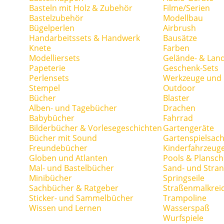
Basteln mit Holz & Zubehör
Filme/Serien
Bastelzubehör
Modellbau
Bügelperlen
Airbrush
Handarbeitssets & Handwerk
Bausätze
Knete
Farben
Modelliersets
Gelände- & Lan
Papeterie
Geschenk-Sets
Perlensets
Werkzeuge und H
Stempel
Outdoor
Bücher
Blaster
Alben- und Tagebücher
Drachen
Babybücher
Fahrrad
Bilderbücher & Vorlesegeschichten
Gartengeräte
Bücher mit Sound
Gartenspielsac
Freundebücher
Kinderfahrzeug
Globen und Atlanten
Pools & Plansc
Mal- und Bastelbücher
Sand- und Stran
Minibücher
Springseile
Sachbücher & Ratgeber
Straßenmalkrei
Sticker- und Sammelbücher
Trampoline
Wissen und Lernen
Wasserspaß
Wurfspiele