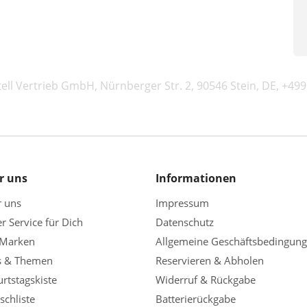
tell Vertrieb GmbH, Nürnberger Str. 2, 90546 Stein, DE, +49
r uns
Informationen
r uns
Impressum
r Service für Dich
Datenschutz
 Marken
Allgemeine Geschäftsbedingun
s & Themen
Reservieren & Abholen
rtstagskiste
Widerruf & Rückgabe
chliste
Batterierückgabe