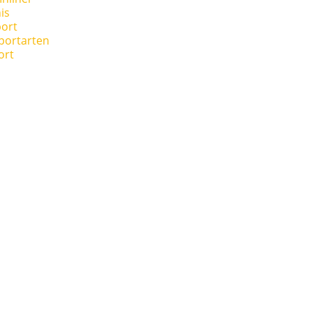
is
ort
portarten
ort