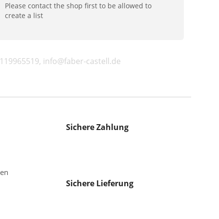
Please contact the shop first to be allowed to
create a list
9119965519, info@faber-castell.de
Sichere Zahlung
gen
Sichere Lieferung