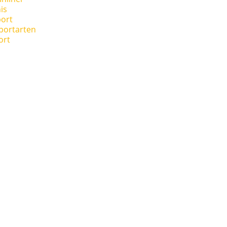
is
ort
portarten
ort