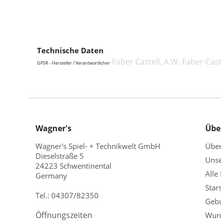
Technische Daten
Faber Castell, A.W. Faber-Cas
GPSR - Hersteller / Verantwortlicher
Wagner's
Übe
Wagner's Spiel- + Technikwelt GmbH
Übe
Dieselstraße 5
Unse
24223 Schwentinental
Alle
Germany
Star
Tel.:
04307/82350
Gebu
Öffnungszeiten
Wuns