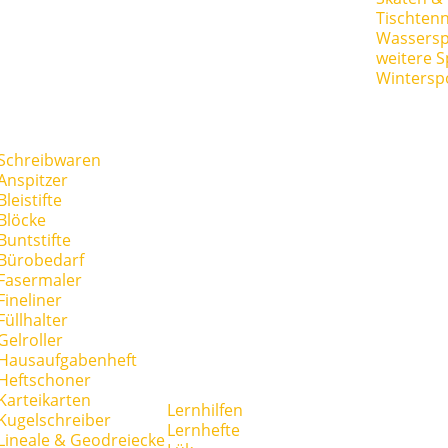
Tischtenn
Wassersp
weitere S
Wintersp
Schreibwaren
Anspitzer
Bleistifte
Blöcke
Buntstifte
Bürobedarf
Fasermaler
Fineliner
Füllhalter
Gelroller
Hausaufgabenheft
Heftschoner
Karteikarten
Lernhilfen
Kugelschreiber
Lernhefte
Lineale & Geodreiecke