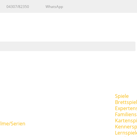
04307/82350
WhatsApp
Spiele
Brettspie
Expertens
Familiens
Kartenspi
ilme/Serien
Kennersp
Lernspiel