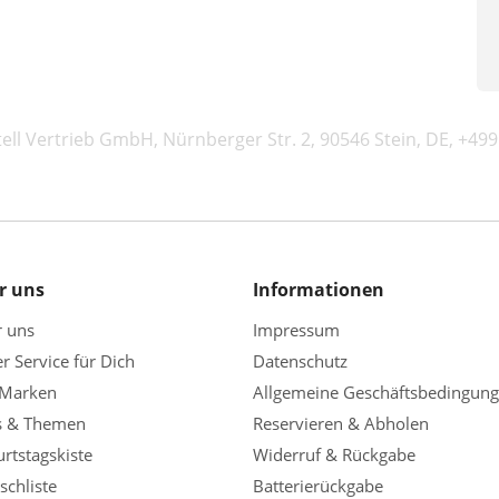
tell Vertrieb GmbH, Nürnberger Str. 2, 90546 Stein, DE, +49
r uns
Informationen
r uns
Impressum
r Service für Dich
Datenschutz
 Marken
Allgemeine Geschäftsbedingun
s & Themen
Reservieren & Abholen
rtstagskiste
Widerruf & Rückgabe
chliste
Batterierückgabe