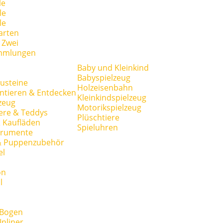
le
le
le
arten
r Zwei
mmlungen
Baby und Kleinkind
Babyspielzeug
usteine
Holzeisenbahn
ntieren & Entdecken
Kleinkindspielzeug
zeug
Motorikspielzeug
ere & Teddys
Plüschtiere
 Kaufläden
Spieluhren
trumente
& Puppenzubehör
el
on
l
 Bogen
Inliner