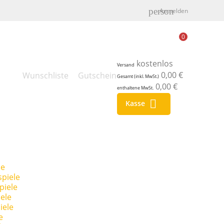
person
Anmelden
0
kostenlos
Versand
0,00 €
Wunschliste
Gutschein
Gesamt (inkl. MwSt.)
0,00 €
enthaltene MwSt.

Kasse
le
piele
piele
ele
iele
e