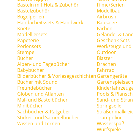
Basteln mit Holz & Zubehör
Filme/Serien
Bastelzubehör
Modellbau
Bügelperlen
Airbrush
Handarbeitssets & Handwerk
Bausätze
Knete
Farben
Modelliersets
Gelände- & Lan
Papeterie
Geschenk-Sets
Perlensets
Werkzeuge und H
Stempel
Outdoor
Bücher
Blaster
Alben- und Tagebücher
Drachen
Babybücher
Fahrrad
Bilderbücher & Vorlesegeschichten
Gartengeräte
Bücher mit Sound
Gartenspielsac
Freundebücher
Kinderfahrzeug
Globen und Atlanten
Pools & Plansc
Mal- und Bastelbücher
Sand- und Stran
Minibücher
Springseile
Sachbücher & Ratgeber
Straßenmalkrei
Sticker- und Sammelbücher
Trampoline
Wissen und Lernen
Wasserspaß
Wurfspiele