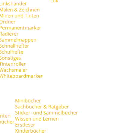
Lük
Linkshänder
Malen & Zeichnen
Minen und Tinten
Ordner
Permanentmarker
Radierer
Sammelmappen
Schnellhefter
Schulhefte
Sonstiges
Tintenroller
Wachsmaler
Whiteboardmarker
Minibücher
Sachbücher & Ratgeber
Sticker- und Sammelbücher
anten
Wissen und Lernen
bücher
Erstleser
Kinderbücher