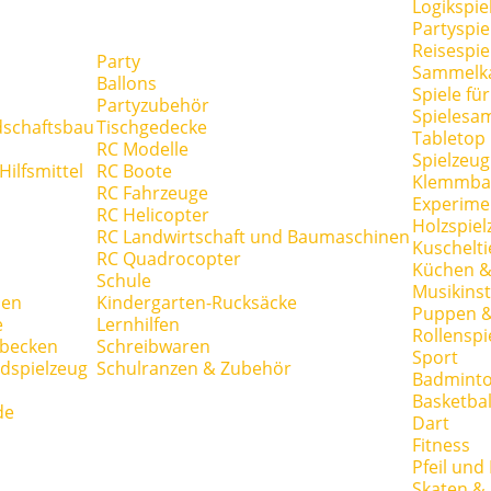
Logikspie
Partyspie
Reisespie
Party
Sammelk
Ballons
Spiele fü
Partyzubehör
Spielesa
dschaftsbau
Tischgedecke
Tabletop
RC Modelle
Spielzeug
ilfsmittel
RC Boote
Klemmba
RC Fahrzeuge
Experime
RC Helicopter
Holzspiel
RC Landwirtschaft und Baumaschinen
Kuschelti
RC Quadrocopter
Küchen &
Schule
Musikins
hen
Kindergarten-Rucksäcke
Puppen 
e
Lernhilfen
Rollenspi
hbecken
Schreibwaren
Sport
dspielzeug
Schulranzen & Zubehör
Badmint
Basketbal
de
Dart
Fitness
Pfeil und
Skaten & 