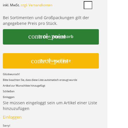
inkl. MwSt.
zzgl. Versandkosten
Bei Sortimenten und Großpackungen gilt der
angegebene Preis pro Stück.
control_point
In den Warenkorb
control_point
Zur Wunschliste
Glückwunsch!
Bitte beachten Sie, dass diese Liste automatisch erzeugt wurde
Artikel zur Wunschliste hinzugefügt
Schließen
Einloggen
Sie müssen eingeloggt sein um Artikel einer Liste
hinzuzufügen
Einloggen
Sorry!