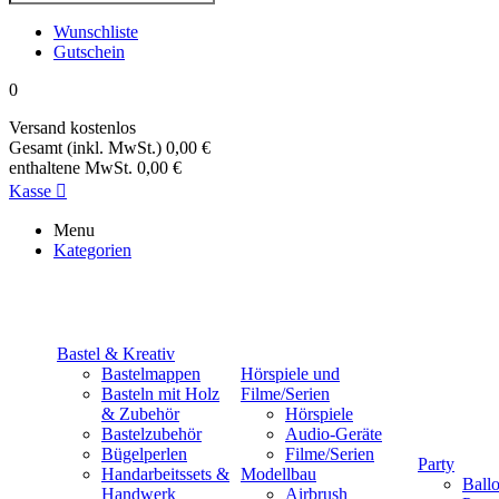
Wunschliste
Gutschein
0
Versand
kostenlos
Gesamt (inkl. MwSt.)
0,00 €
enthaltene MwSt.
0,00 €
Kasse

Menu
Kategorien
Bastel & Kreativ
Bastelmappen
Hörspiele und
Basteln mit Holz
Filme/Serien
& Zubehör
Hörspiele
Bastelzubehör
Audio-Geräte
Bügelperlen
Filme/Serien
Party
Handarbeitssets &
Modellbau
Ball
Handwerk
Airbrush