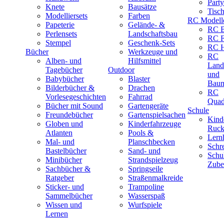
Part
Knete
Bausätze
Tisc
Modelliersets
Farben
RC Modell
Papeterie
Gelände- &
RC B
Perlensets
Landschaftsbau
RC F
Stempel
Geschenk-Sets
RC H
Bücher
Werkzeuge und
RC
Alben- und
Hilfsmittel
Land
Tagebücher
Outdoor
und
Babybücher
Blaster
Baum
Bilderbücher &
Drachen
RC
Vorlesegeschichten
Fahrrad
Quad
Bücher mit Sound
Gartengeräte
Schule
Freundebücher
Gartenspielsachen
Kind
Globen und
Kinderfahrzeuge
Ruck
Atlanten
Pools &
Lernh
Mal- und
Planschbecken
Schr
Bastelbücher
Sand- und
Schu
Minibücher
Strandspielzeug
Zube
Sachbücher &
Springseile
Ratgeber
Straßenmalkreide
Sticker- und
Trampoline
Sammelbücher
Wasserspaß
Wissen und
Wurfspiele
Lernen