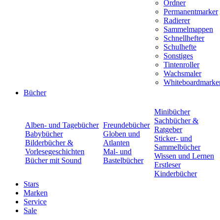
Ordner
Permanentmarker
Radierer
Sammelmappen
Schnellhefter
Schulhefte
Sonstiges
Tintenroller
Wachsmaler
Whiteboardmarke
Bücher
Minibücher
Sachbücher &
Alben- und Tagebücher
Freundebücher
Ratgeber
Babybücher
Globen und
Sticker- und
Bilderbücher &
Atlanten
Sammelbücher
Vorlesegeschichten
Mal- und
Wissen und Lernen
Bücher mit Sound
Bastelbücher
Erstleser
Kinderbücher
Stars
Marken
Service
Sale