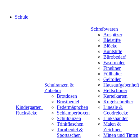
Schule
Schreibwaren
Anspitzer
Bleistifte
Blöcke
Buntstifte
Bürobedarf
Fasermaler
Fineliner
Füllhalter
Gelroller
Schulranzen &
Hausaufgabenheft
Zubehör
Heftschoner
Brotdosen
Karteikarten
Brustbeutel
Kugelschreiber
Kindergarten-
Federmäppchen
Lineale &
Rucksäcke
Schlamperboxen
Geodreiecke
Schulranzen
Linkshänder
Trinkflaschen
Malen &
Turnbeutel &
Zeichnen
Sportaschen
Minen und Tinten