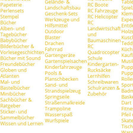
Gelände- &
Tabl
Papeterie
RC Boote
Landschaftsbau
Spie
Perlensets
RC Fahrzeuge
Geschenk-Sets
Klem
Stempel
RC Helicopter
Werkzeuge und
Expe
Bücher
RC
Hilfsmittel
Entd
Alben- und
Landwirtschaft
Outdoor
Holz
Tagebücher
und
Blaster
Kusc
Babybücher
Baumaschinen
Drachen
Tedd
Bilderbücher &
RC
Fahrrad
Küch
Vorlesegeschichten
Quadrocopter
Gartengeräte
Kauf
Bücher mit Sound
Schule
Gartenspielsachen
Musi
Freundebücher
Kindergarten-
Kinderfahrzeuge
Pupp
Globen und
Rucksäcke
Pools &
Pupp
Atlanten
Lernhilfen
Planschbecken
Rolle
Mal- und
Schreibwaren
Sand- und
Spor
Bastelbücher
Schulranzen &
Strandspielzeug
Badm
Minibücher
Zubehör
Springseile
Baske
Sachbücher &
Straßenmalkreide
Dart
Ratgeber
Trampoline
Fitne
Sticker- und
Wasserspaß
Pfei
Sammelbücher
Wurfspiele
Skate
Wissen und Lernen
Tisc
Wass