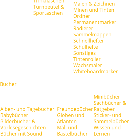
Trinkflaschen
Malen & Zeichnen
Turnbeutel &
Minen und Tinten
Sportaschen
Ordner
Permanentmarker
Radierer
Sammelmappen
Schnellhefter
Schulhefte
Sonstiges
Tintenroller
Wachsmaler
Whiteboardmarker
Bücher
Minibücher
Sachbücher &
Alben- und Tagebücher
Freundebücher
Ratgeber
Babybücher
Globen und
Sticker- und
Bilderbücher &
Atlanten
Sammelbücher
Vorlesegeschichten
Mal- und
Wissen und
Bücher mit Sound
Bastelbücher
Lernen