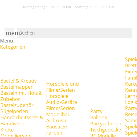
Montag-Freitag 10:00 - 19:00 Uhr | Samstag:
10:00 - 18:00 Uhr
menu
Menu
Kategorien
Spiel
Brett
Expe
Famil
Bastel & Kreativ
Hörspiele und
Kart
Bastelmappen
Filme/Serien
Kenn
Basteln mit Holz &
Hörspiele
Lerns
Zubehör
Audio-Geräte
Logik
Bastelzubehör
Filme/Serien
Party
Bügelperlen
Party
Modellbau
Reise
Handarbeitssets &
Ballons
Airbrush
Samm
Handwerk
Partyzubehör
Bausätze
Spiel
Knete
Tischgedecke
Farben
Spie
Modelliersets
RC Modelle