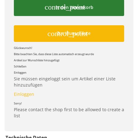
control_point
In den Warenkorb
control_point
Zur Wunschliste
Glückwunsch!
Bitte beachten Sie, dass diese Liste automatisch erzeugt wurde
Artikel zur Wunschliste hinzugefügt
Schließen
Einloggen
Sie müssen eingeloggt sein um Artikel einer Liste
hinzuzufügen
Einloggen
Sorry!
Please contact the shop first to be allowed to create a
list
Technische Daten