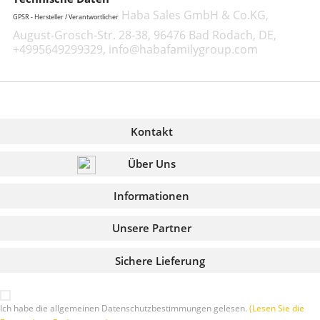
Haba Sales GmbH & Co.KG,
GPSR - Hersteller / Verantwortlicher
August-Grosch-Str. 28-38, 96476 Bad Rodach, DE,
+4995649299329, info@habafamilygroup.com
Kontakt
Über Uns
Informationen
Unsere Partner
Sichere Lieferung
Ich habe die allgemeinen Datenschutzbestimmungen gelesen.
(Lesen Sie die