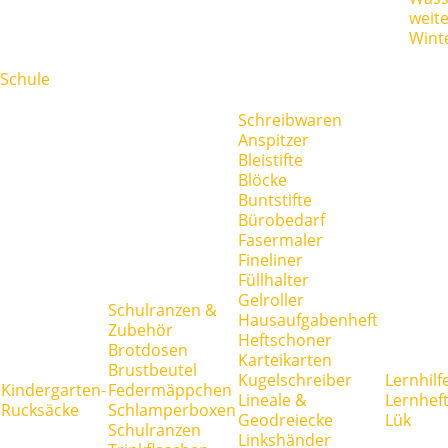
weit
Wint
Schule
Schreibwaren
Anspitzer
Bleistifte
Blöcke
Buntstifte
Bürobedarf
Fasermaler
Fineliner
Füllhalter
Gelroller
Schulranzen &
Hausaufgabenheft
Zubehör
Heftschoner
Brotdosen
Karteikarten
Brustbeutel
Kugelschreiber
Lernhilf
Kindergarten-
Federmäppchen
Lineale &
Lernhef
Rucksäcke
Schlamperboxen
Geodreiecke
Lük
Schulranzen
Linkshänder