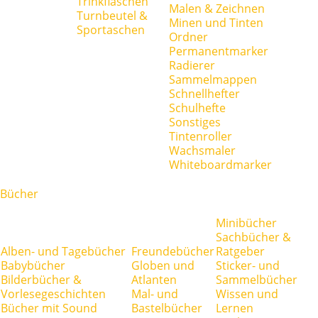
Trinkflaschen
Malen & Zeichnen
Turnbeutel &
Minen und Tinten
Sportaschen
Ordner
Permanentmarker
Radierer
Sammelmappen
Schnellhefter
Schulhefte
Sonstiges
Tintenroller
Wachsmaler
Whiteboardmarker
Bücher
Minibücher
Sachbücher &
Alben- und Tagebücher
Freundebücher
Ratgeber
Babybücher
Globen und
Sticker- und
Bilderbücher &
Atlanten
Sammelbücher
Vorlesegeschichten
Mal- und
Wissen und
Bücher mit Sound
Bastelbücher
Lernen