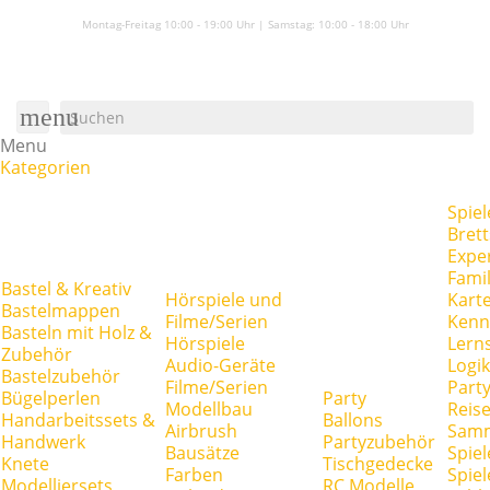
Montag-Freitag 10:00 - 19:00 Uhr | Samstag:
10:00 - 18:00 Uhr
menu
Menu
Kategorien
Spiel
Brett
Expe
Famil
Bastel & Kreativ
Hörspiele und
Kart
Bastelmappen
Filme/Serien
Kenn
Basteln mit Holz &
Hörspiele
Lerns
Zubehör
Audio-Geräte
Logik
Bastelzubehör
Filme/Serien
Party
Bügelperlen
Party
Modellbau
Reise
Handarbeitssets &
Ballons
Airbrush
Samm
Handwerk
Partyzubehör
Bausätze
Spiel
Knete
Tischgedecke
Farben
Spie
Modelliersets
RC Modelle