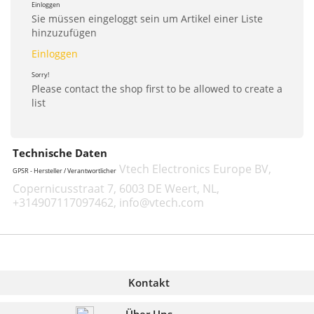
Einloggen
Sie müssen eingeloggt sein um Artikel einer Liste
hinzuzufügen
Einloggen
Sorry!
Please contact the shop first to be allowed to create a
list
Technische Daten
Vtech Electronics Europe BV,
GPSR - Hersteller / Verantwortlicher
Copernicusstraat 7, 6003 DE Weert, NL,
+314907117097462, info@vtech.com
Kontakt