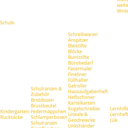
weit
Wint
Schule
Schreibwaren
Anspitzer
Bleistifte
Blöcke
Buntstifte
Bürobedarf
Fasermaler
Fineliner
Füllhalter
Gelroller
Schulranzen &
Hausaufgabenheft
Zubehör
Heftschoner
Brotdosen
Karteikarten
Brustbeutel
Kugelschreiber
Lernhilf
Kindergarten-
Federmäppchen
Lineale &
Lernhef
Rucksäcke
Schlamperboxen
Geodreiecke
Lük
Schulranzen
Linkshänder