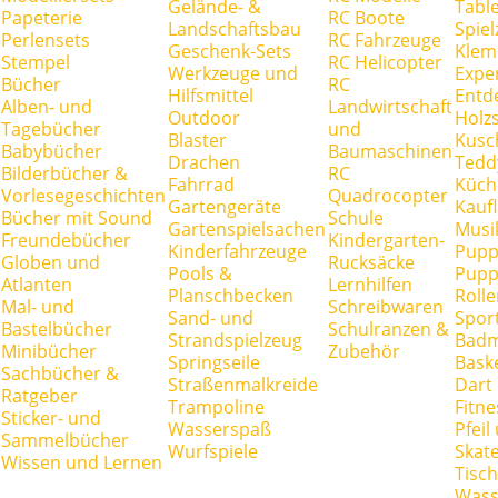
Gelände- &
Tabl
Papeterie
RC Boote
Landschaftsbau
Spie
Perlensets
RC Fahrzeuge
Geschenk-Sets
Klem
Stempel
RC Helicopter
Werkzeuge und
Expe
Bücher
RC
Hilfsmittel
Entd
Alben- und
Landwirtschaft
Outdoor
Holz
Tagebücher
und
Blaster
Kusc
Babybücher
Baumaschinen
Drachen
Tedd
Bilderbücher &
RC
Fahrrad
Küch
Vorlesegeschichten
Quadrocopter
Gartengeräte
Kauf
Bücher mit Sound
Schule
Gartenspielsachen
Musi
Freundebücher
Kindergarten-
Kinderfahrzeuge
Pupp
Globen und
Rucksäcke
Pools &
Pupp
Atlanten
Lernhilfen
Planschbecken
Rolle
Mal- und
Schreibwaren
Sand- und
Spor
Bastelbücher
Schulranzen &
Strandspielzeug
Badm
Minibücher
Zubehör
Springseile
Baske
Sachbücher &
Straßenmalkreide
Dart
Ratgeber
Trampoline
Fitne
Sticker- und
Wasserspaß
Pfei
Sammelbücher
Wurfspiele
Skate
Wissen und Lernen
Tisc
Wass