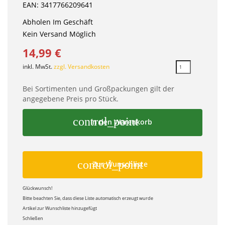
EAN: 3417766209641
Abholen Im Geschäft
Kein Versand Möglich
14,99 €
inkl. MwSt.
zzgl. Versandkosten
Bei Sortimenten und Großpackungen gilt der
angegebene Preis pro Stück.
control_point
In den Warenkorb
control_point
Zur Wunschliste
Glückwunsch!
Bitte beachten Sie, dass diese Liste automatisch erzeugt wurde
Artikel zur Wunschliste hinzugefügt
Schließen