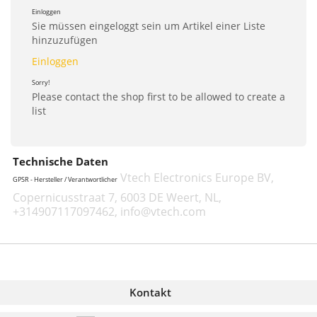
Einloggen
Sie müssen eingeloggt sein um Artikel einer Liste
hinzuzufügen
Einloggen
Sorry!
Please contact the shop first to be allowed to create a
list
Technische Daten
Vtech Electronics Europe BV,
GPSR - Hersteller / Verantwortlicher
Copernicusstraat 7, 6003 DE Weert, NL,
+314907117097462, info@vtech.com
Kontakt