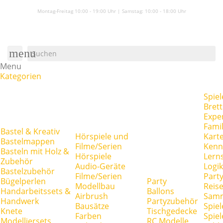
Montag-Freitag 10:00 - 19:00 Uhr | Samstag:
10:00 - 18:00 Uhr
menu
Menu
Kategorien
Spiel
Brett
Expe
Famil
Bastel & Kreativ
Hörspiele und
Kart
Bastelmappen
Filme/Serien
Kenn
Basteln mit Holz &
Hörspiele
Lerns
Zubehör
Audio-Geräte
Logik
Bastelzubehör
Filme/Serien
Party
Bügelperlen
Party
Modellbau
Reise
Handarbeitssets &
Ballons
Airbrush
Samm
Handwerk
Partyzubehör
Bausätze
Spiel
Knete
Tischgedecke
Farben
Spie
Modelliersets
RC Modelle