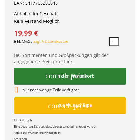
EAN: 3417766206046
Abholen Im Geschäft
Kein Versand Möglich
19,99 €
inkl. MwSt.
zzgl. Versandkosten
Bei Sortimenten und Großpackungen gilt der
angegebene Preis pro Stück.
control_point
In den Warenkorb

Nur noch wenige Teile verfügbar
control_point
Zur Wunschliste
Glückwunsch!
Bitte beachten Sie, dass diese Liste automatisch erzeugt wurde
Artikel zur Wunschliste hinzugefügt
Schließen