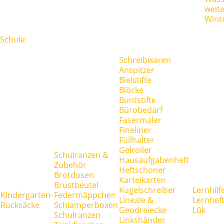
weit
Wint
Schule
Schreibwaren
Anspitzer
Bleistifte
Blöcke
Buntstifte
Bürobedarf
Fasermaler
Fineliner
Füllhalter
Gelroller
Schulranzen &
Hausaufgabenheft
Zubehör
Heftschoner
Brotdosen
Karteikarten
Brustbeutel
Kugelschreiber
Lernhilf
Kindergarten-
Federmäppchen
Lineale &
Lernhef
Rucksäcke
Schlamperboxen
Geodreiecke
Lük
Schulranzen
Linkshänder