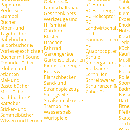
Gelände- &
Tabl
Papeterie
RC Boote
Landschaftsbau
Spie
Perlensets
RC Fahrzeuge
Geschenk-Sets
Klem
Stempel
RC Helicopter
Werkzeuge und
Expe
Bücher
RC
Hilfsmittel
Entd
Alben- und
Landwirtschaft
Outdoor
Holz
Tagebücher
und
Blaster
Kusc
Babybücher
Baumaschinen
Drachen
Tedd
Bilderbücher &
RC
Fahrrad
Küch
Vorlesegeschichten
Quadrocopter
Gartengeräte
Kauf
Bücher mit Sound
Schule
Gartenspielsachen
Musi
Freundebücher
Kindergarten-
Kinderfahrzeuge
Pupp
Globen und
Rucksäcke
Pools &
Pupp
Atlanten
Lernhilfen
Planschbecken
Rolle
Mal- und
Schreibwaren
Sand- und
Spor
Bastelbücher
Schulranzen &
Strandspielzeug
Badm
Minibücher
Zubehör
Springseile
Baske
Sachbücher &
Straßenmalkreide
Dart
Ratgeber
Trampoline
Fitne
Sticker- und
Wasserspaß
Pfei
Sammelbücher
Wurfspiele
Skate
Wissen und Lernen
Tisc
Wass