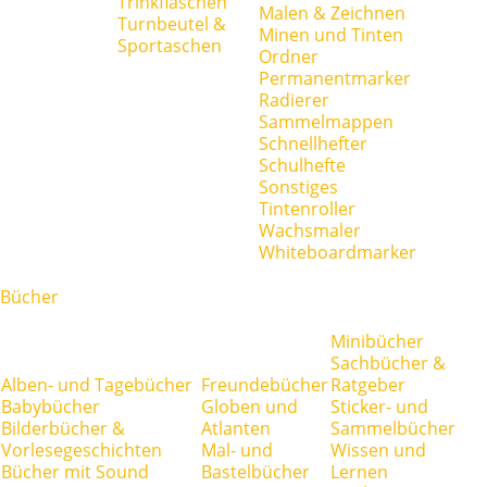
Trinkflaschen
Malen & Zeichnen
Turnbeutel &
Minen und Tinten
Sportaschen
Ordner
Permanentmarker
Radierer
Sammelmappen
Schnellhefter
Schulhefte
Sonstiges
Tintenroller
Wachsmaler
Whiteboardmarker
Bücher
Minibücher
Sachbücher &
Alben- und Tagebücher
Freundebücher
Ratgeber
Babybücher
Globen und
Sticker- und
Bilderbücher &
Atlanten
Sammelbücher
Vorlesegeschichten
Mal- und
Wissen und
Bücher mit Sound
Bastelbücher
Lernen