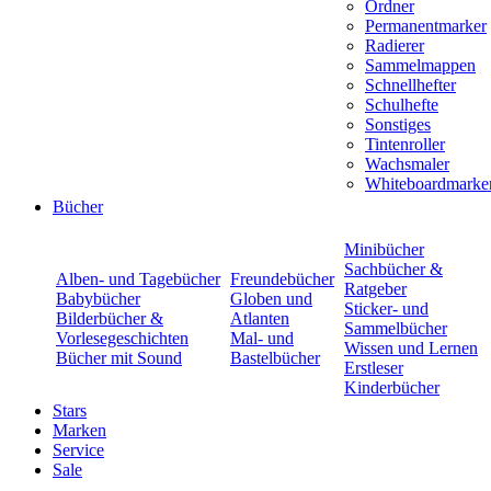
Ordner
Permanentmarker
Radierer
Sammelmappen
Schnellhefter
Schulhefte
Sonstiges
Tintenroller
Wachsmaler
Whiteboardmarke
Bücher
Minibücher
Sachbücher &
Alben- und Tagebücher
Freundebücher
Ratgeber
Babybücher
Globen und
Sticker- und
Bilderbücher &
Atlanten
Sammelbücher
Vorlesegeschichten
Mal- und
Wissen und Lernen
Bücher mit Sound
Bastelbücher
Erstleser
Kinderbücher
Stars
Marken
Service
Sale