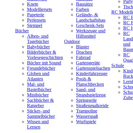
Part
Knete
Bausätze
Tisc
Modelliersets
Farben
RC Modell
Papeterie
Gelände- &
RC B
Perlensets
Landschaftsbau
RC F
Stempel
Geschenk-Sets
RC H
Bücher
Werkzeuge und
RC
Alben- und
Hilfsmittel
Land
Tagebücher
Outdoor
und
Babybücher
Blaster
Baum
Bilderbücher &
Drachen
RC
Vorlesegeschichten
Fahrrad
Quad
Bücher mit Sound
Gartengeräte
Schule
Freundebücher
Gartenspielsachen
Kind
Globen und
Kinderfahrzeuge
Ruck
Atlanten
Pools &
Lernh
Mal- und
Planschbecken
Schr
Bastelbücher
Sand- und
Schu
Minibücher
Strandspielzeug
Zube
Sachbücher &
Springseile
Ratgeber
Straßenmalkreide
Sticker- und
Trampoline
Sammelbücher
Wasserspaß
Wissen und
Wurfspiele
Lernen