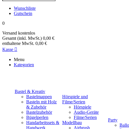
Wunschliste
Gutschein
0
Versand
kostenlos
Gesamt (inkl. MwSt.)
0,00 €
enthaltene MwSt.
0,00 €
Kasse

Menu
Kategorien
Bastel & Kreativ
Bastelmappen
Hörspiele und
Basteln mit Holz
Filme/Serien
& Zubehör
Hörspiele
Bastelzubehör
Audio-Geräte
Bügelperlen
Filme/Serien
Party
Handarbeitssets &
Modellbau
Ball
Handwerk
Airbrush