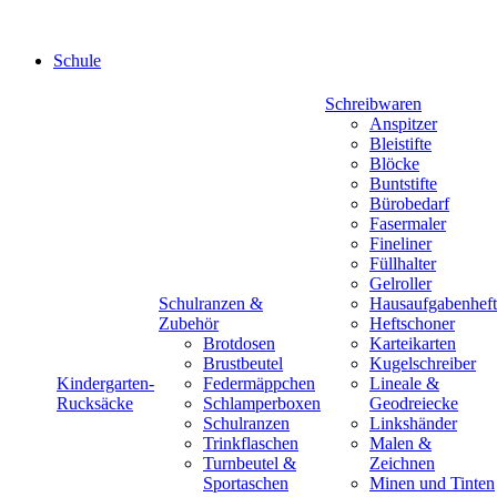
Schule
Schreibwaren
Anspitzer
Bleistifte
Blöcke
Buntstifte
Bürobedarf
Fasermaler
Fineliner
Füllhalter
Gelroller
Schulranzen &
Hausaufgabenheft
Zubehör
Heftschoner
Brotdosen
Karteikarten
Brustbeutel
Kugelschreiber
Kindergarten-
Federmäppchen
Lineale &
Rucksäcke
Schlamperboxen
Geodreiecke
Schulranzen
Linkshänder
Trinkflaschen
Malen &
Turnbeutel &
Zeichnen
Sportaschen
Minen und Tinten