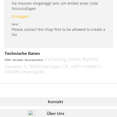
Sie müssen eingeloggt sein um Artikel einer Liste
hinzuzufügen
Einloggen
Sorry!
Please contact the shop first to be allowed to create a
list
Technische Daten
frechverlag GmbH, RU4139,
GPSR - Hersteller / Verantwortlicher
Dieselstr. 5, 70839 Gerlingen, DE, +497118308671,
info@frechverlag.de
Kontakt
Über Uns