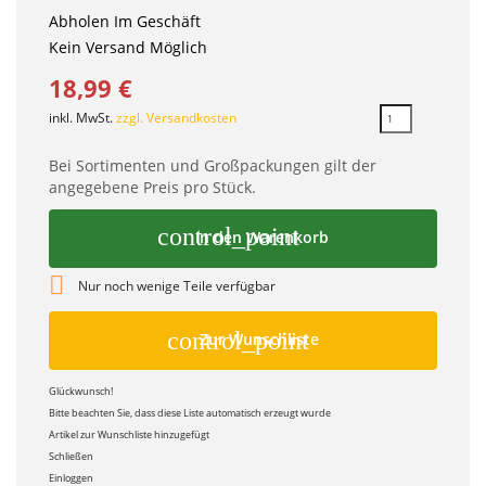
Abholen Im Geschäft
Kein Versand Möglich
18,99 €
inkl. MwSt.
zzgl. Versandkosten
Bei Sortimenten und Großpackungen gilt der
angegebene Preis pro Stück.
control_point
In den Warenkorb

Nur noch wenige Teile verfügbar
control_point
Zur Wunschliste
Glückwunsch!
Bitte beachten Sie, dass diese Liste automatisch erzeugt wurde
Artikel zur Wunschliste hinzugefügt
Schließen
Einloggen