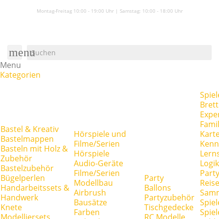
Montag-Freitag 10:00 - 19:00 Uhr | Samstag:
10:00 - 18:00 Uhr
menu
Menu
Kategorien
Spiel
Brett
Expe
Famil
Bastel & Kreativ
Hörspiele und
Kart
Bastelmappen
Filme/Serien
Kenn
Basteln mit Holz &
Hörspiele
Lerns
Zubehör
Audio-Geräte
Logik
Bastelzubehör
Filme/Serien
Party
Bügelperlen
Party
Modellbau
Reise
Handarbeitssets &
Ballons
Airbrush
Samm
Handwerk
Partyzubehör
Bausätze
Spiel
Knete
Tischgedecke
Farben
Spie
Modelliersets
RC Modelle