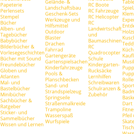
Gelände- &
Tabl
Papeterie
RC Boote
Landschaftsbau
Spie
Perlensets
RC Fahrzeuge
Geschenk-Sets
Klem
Stempel
RC Helicopter
Werkzeuge und
Expe
Bücher
RC
Hilfsmittel
Entd
Alben- und
Landwirtschaft
Outdoor
Holz
Tagebücher
und
Blaster
Kusc
Babybücher
Baumaschinen
Drachen
Tedd
Bilderbücher &
RC
Fahrrad
Küch
Vorlesegeschichten
Quadrocopter
Gartengeräte
Kauf
Bücher mit Sound
Schule
Gartenspielsachen
Musi
Freundebücher
Kindergarten-
Kinderfahrzeuge
Pupp
Globen und
Rucksäcke
Pools &
Pupp
Atlanten
Lernhilfen
Planschbecken
Rolle
Mal- und
Schreibwaren
Sand- und
Spor
Bastelbücher
Schulranzen &
Strandspielzeug
Badm
Minibücher
Zubehör
Springseile
Baske
Sachbücher &
Straßenmalkreide
Dart
Ratgeber
Trampoline
Fitne
Sticker- und
Wasserspaß
Pfei
Sammelbücher
Wurfspiele
Skate
Wissen und Lernen
Tisc
Wass