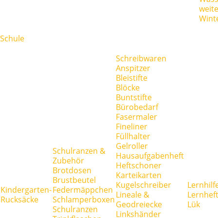
weit
Wint
Schule
Schreibwaren
Anspitzer
Bleistifte
Blöcke
Buntstifte
Bürobedarf
Fasermaler
Fineliner
Füllhalter
Gelroller
Schulranzen &
Hausaufgabenheft
Zubehör
Heftschoner
Brotdosen
Karteikarten
Brustbeutel
Kugelschreiber
Lernhilf
Kindergarten-
Federmäppchen
Lineale &
Lernhef
Rucksäcke
Schlamperboxen
Geodreiecke
Lük
Schulranzen
Linkshänder