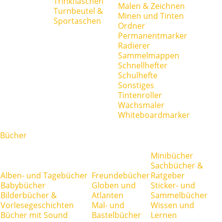
Trinkflaschen
Malen & Zeichnen
Turnbeutel &
Minen und Tinten
Sportaschen
Ordner
Permanentmarker
Radierer
Sammelmappen
Schnellhefter
Schulhefte
Sonstiges
Tintenroller
Wachsmaler
Whiteboardmarker
Bücher
Minibücher
Sachbücher &
Alben- und Tagebücher
Freundebücher
Ratgeber
Babybücher
Globen und
Sticker- und
Bilderbücher &
Atlanten
Sammelbücher
Vorlesegeschichten
Mal- und
Wissen und
Bücher mit Sound
Bastelbücher
Lernen