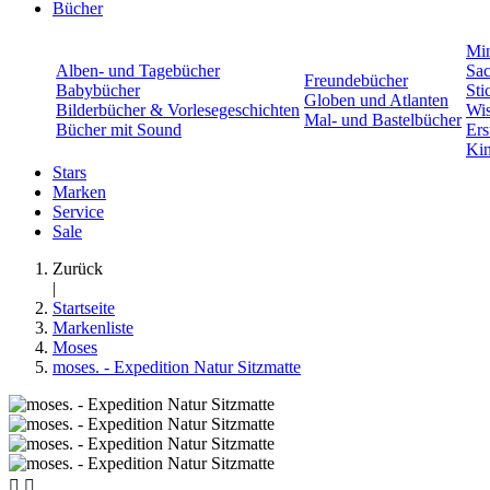
Bücher
Min
Alben- und Tagebücher
Sac
Freundebücher
Babybücher
Sti
Globen und Atlanten
Bilderbücher & Vorlesegeschichten
Wis
Mal- und Bastelbücher
Bücher mit Sound
Ers
Kin
Stars
Marken
Service
Sale
Zurück
|
Startseite
Markenliste
Moses
moses. - Expedition Natur Sitzmatte

