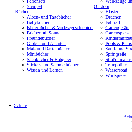
Perlensets
Werkzeuge und
Stempel
Outdoor
Bücher
Blaster
Alben- und Tagebücher
Drachen
Babybücher
Fahrrad
Bilderbücher & Vorlesegeschichten
Gartengeräte
Bücher mit Sound
Gartenspielsa
Freundebücher
Kinderfahrze
Globen und Atlanten
Pools & Plan
Mal- und Bastelbücher
Sand- und Str
Minibücher
Springseile
Sachbücher & Ratgeber
Straßenmalkre
Sticker- und Sammelbücher
Trampoline
Wissen und Lernen
Wasserspaß
Wurfspiele
Schule
Sch