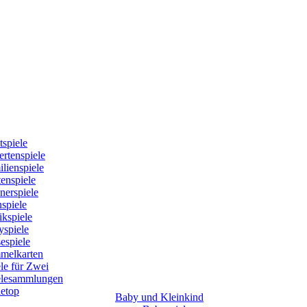
tspiele
rtenspiele
lienspiele
enspiele
nerspiele
spiele
kspiele
yspiele
espiele
melkarten
le für Zwei
elesammlungen
letop
Baby und Kleinkind