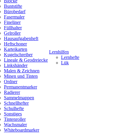
Blöcke
Buntstifte
Bürobedarf
Fasermaler
Fineliner
Füllhalter
Gelroller
Hausaufgabenheft
Heftschoner
Karteikarten
Lernhilfen
Kugelschreiber
Lernhefte
Lineale & Geodreiecke
Lük
Linkshänder
Malen & Zeichnen
Minen und Tinten
Ordner
Permanentmarker
Radierer
Sammelmappen
Schnellhefter
Schulhefte
Sonstiges
Tintenroller
Wachsmaler
Whiteboardmarker