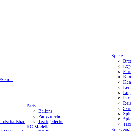
Spiele
Bret
Expe
Fami
Kart
/Serien
Ken
Lern
Logi
Part
Reis
Party
Sam
Ballons
Spie
Partyzubehör
Spi
andschaftsbau
Tischgedecke
Tab
s
RC Modelle
Spielzeug