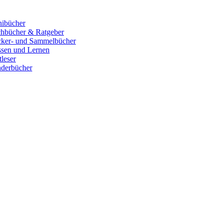
ibücher
hbücher & Ratgeber
cker- und Sammelbücher
sen und Lernen
tleser
derbücher