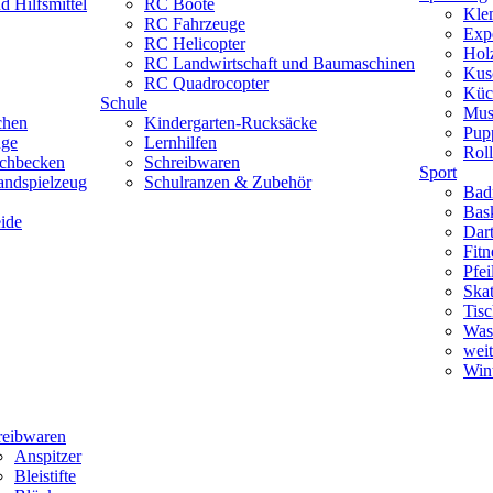
 Hilfsmittel
RC Boote
Kle
RC Fahrzeuge
Exp
RC Helicopter
Hol
RC Landwirtschaft und Baumaschinen
Kus
RC Quadrocopter
Küc
Schule
Mus
chen
Kindergarten-Rucksäcke
Pup
uge
Lernhilfen
Roll
schbecken
Schreibwaren
Sport
andspielzeug
Schulranzen & Zubehör
Bad
Bask
ide
Dar
Fitn
Pfe
Skat
Tisc
Was
weit
Wint
reibwaren
Anspitzer
Bleistifte