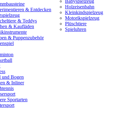
Babyspielzeug
mmbausteine
Holzeisenbahn
erimentieren & Entdecken
Kleinkindspielzeug
zspielzeug
Motorikspielzeug
cheltiere & Teddys
Plüschtiere
hen & Kaufläden
Spieluhren
ikinstrumente
pen & Puppenzubehör
enspiel
minton
etball
t
ess
il und Bogen
en & Inliner
htennis
sersport
ere Sportarten
ersport