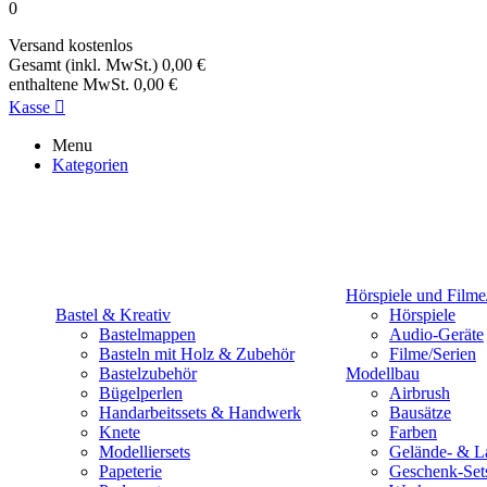
0
Versand
kostenlos
Gesamt (inkl. MwSt.)
0,00 €
enthaltene MwSt.
0,00 €
Kasse

Menu
Kategorien
Hörspiele und Filme
Bastel & Kreativ
Hörspiele
Bastelmappen
Audio-Geräte
Basteln mit Holz & Zubehör
Filme/Serien
Bastelzubehör
Modellbau
Bügelperlen
Airbrush
Handarbeitssets & Handwerk
Bausätze
Knete
Farben
Modelliersets
Gelände- & L
Papeterie
Geschenk-Set