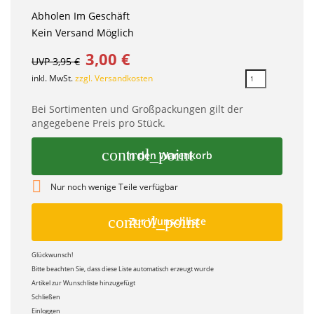
Abholen Im Geschäft
Kein Versand Möglich
3,00 €
UVP 3,95 €
inkl. MwSt.
zzgl. Versandkosten
Bei Sortimenten und Großpackungen gilt der
angegebene Preis pro Stück.
control_point
In den Warenkorb

Nur noch wenige Teile verfügbar
control_point
Zur Wunschliste
Glückwunsch!
Bitte beachten Sie, dass diese Liste automatisch erzeugt wurde
Artikel zur Wunschliste hinzugefügt
Schließen
Einloggen