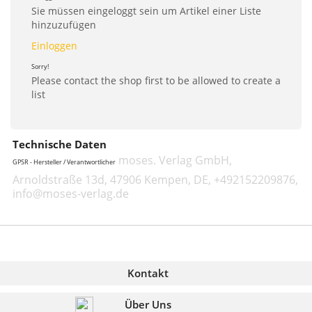
Sie müssen eingeloggt sein um Artikel einer Liste
hinzuzufügen
Einloggen
Sorry!
Please contact the shop first to be allowed to create a
list
Technische Daten
moses. Verlag GmbH,
GPSR - Hersteller / Verantwortlicher
Arnoldstraße 13d, 47906 Kempen, DE, +492152209876,
info@moses-verlag.de
Kontakt
Über Uns