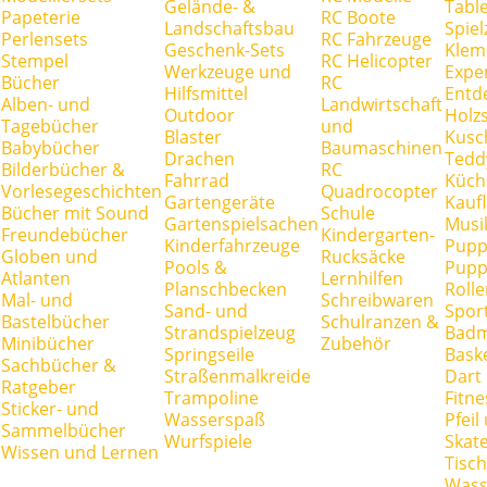
Gelände- &
Tabl
Papeterie
RC Boote
Landschaftsbau
Spie
Perlensets
RC Fahrzeuge
Geschenk-Sets
Klem
Stempel
RC Helicopter
Werkzeuge und
Expe
Bücher
RC
Hilfsmittel
Entd
Alben- und
Landwirtschaft
Outdoor
Holz
Tagebücher
und
Blaster
Kusc
Babybücher
Baumaschinen
Drachen
Tedd
Bilderbücher &
RC
Fahrrad
Küch
Vorlesegeschichten
Quadrocopter
Gartengeräte
Kauf
Bücher mit Sound
Schule
Gartenspielsachen
Musi
Freundebücher
Kindergarten-
Kinderfahrzeuge
Pupp
Globen und
Rucksäcke
Pools &
Pupp
Atlanten
Lernhilfen
Planschbecken
Rolle
Mal- und
Schreibwaren
Sand- und
Spor
Bastelbücher
Schulranzen &
Strandspielzeug
Badm
Minibücher
Zubehör
Springseile
Baske
Sachbücher &
Straßenmalkreide
Dart
Ratgeber
Trampoline
Fitne
Sticker- und
Wasserspaß
Pfei
Sammelbücher
Wurfspiele
Skate
Wissen und Lernen
Tisc
Wass