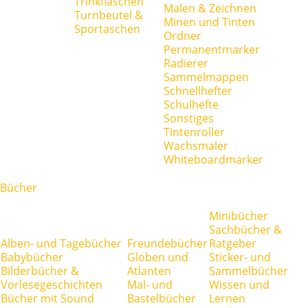
Trinkflaschen
Malen & Zeichnen
Turnbeutel &
Minen und Tinten
Sportaschen
Ordner
Permanentmarker
Radierer
Sammelmappen
Schnellhefter
Schulhefte
Sonstiges
Tintenroller
Wachsmaler
Whiteboardmarker
Bücher
Minibücher
Sachbücher &
Alben- und Tagebücher
Freundebücher
Ratgeber
Babybücher
Globen und
Sticker- und
Bilderbücher &
Atlanten
Sammelbücher
Vorlesegeschichten
Mal- und
Wissen und
Bücher mit Sound
Bastelbücher
Lernen