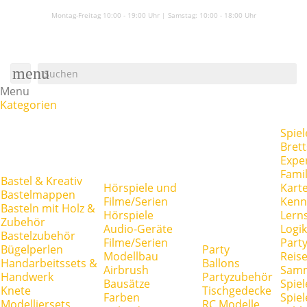
Montag-Freitag 10:00 - 19:00 Uhr | Samstag:
10:00 - 18:00 Uhr
menu
Menu
Kategorien
Spiel
Brett
Expe
Famil
Bastel & Kreativ
Hörspiele und
Kart
Bastelmappen
Filme/Serien
Kenn
Basteln mit Holz &
Hörspiele
Lerns
Zubehör
Audio-Geräte
Logik
Bastelzubehör
Filme/Serien
Party
Bügelperlen
Party
Modellbau
Reise
Handarbeitssets &
Ballons
Airbrush
Samm
Handwerk
Partyzubehör
Bausätze
Spiel
Knete
Tischgedecke
Farben
Spie
Modelliersets
RC Modelle