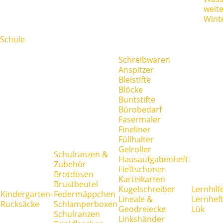
weit
Wint
Schule
Schreibwaren
Anspitzer
Bleistifte
Blöcke
Buntstifte
Bürobedarf
Fasermaler
Fineliner
Füllhalter
Gelroller
Schulranzen &
Hausaufgabenheft
Zubehör
Heftschoner
Brotdosen
Karteikarten
Brustbeutel
Kugelschreiber
Lernhilf
Kindergarten-
Federmäppchen
Lineale &
Lernhef
Rucksäcke
Schlamperboxen
Geodreiecke
Lük
Schulranzen
Linkshänder