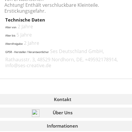
Achtung! Enthält verschluckbare Kleinteile.
Erstickungsgefahr.
Technische Daten
2 Jahre
Alter von
5 Jahre
Alter bis
2 Jahre
Altersfreigabe
Ses Deutschland GmbH,
GPSR - Hersteller / Verantwortlicher
Rathausstr. 3, 48529 Nordhorn, DE, +49592178914,
info@ses-creative.de
Kontakt
Über Uns
Informationen