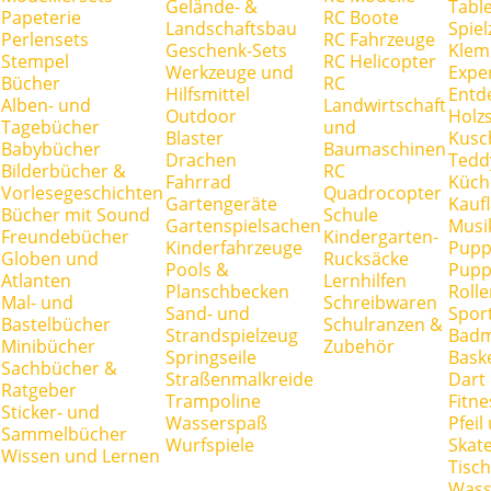
Gelände- &
Tabl
Papeterie
RC Boote
Landschaftsbau
Spie
Perlensets
RC Fahrzeuge
Geschenk-Sets
Klem
Stempel
RC Helicopter
Werkzeuge und
Expe
Bücher
RC
Hilfsmittel
Entd
Alben- und
Landwirtschaft
Outdoor
Holz
Tagebücher
und
Blaster
Kusc
Babybücher
Baumaschinen
Drachen
Tedd
Bilderbücher &
RC
Fahrrad
Küch
Vorlesegeschichten
Quadrocopter
Gartengeräte
Kauf
Bücher mit Sound
Schule
Gartenspielsachen
Musi
Freundebücher
Kindergarten-
Kinderfahrzeuge
Pupp
Globen und
Rucksäcke
Pools &
Pupp
Atlanten
Lernhilfen
Planschbecken
Rolle
Mal- und
Schreibwaren
Sand- und
Spor
Bastelbücher
Schulranzen &
Strandspielzeug
Badm
Minibücher
Zubehör
Springseile
Baske
Sachbücher &
Straßenmalkreide
Dart
Ratgeber
Trampoline
Fitne
Sticker- und
Wasserspaß
Pfei
Sammelbücher
Wurfspiele
Skate
Wissen und Lernen
Tisc
Wass