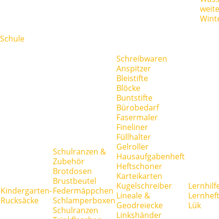
weit
Wint
Schule
Schreibwaren
Anspitzer
Bleistifte
Blöcke
Buntstifte
Bürobedarf
Fasermaler
Fineliner
Füllhalter
Gelroller
Schulranzen &
Hausaufgabenheft
Zubehör
Heftschoner
Brotdosen
Karteikarten
Brustbeutel
Kugelschreiber
Lernhilf
Kindergarten-
Federmäppchen
Lineale &
Lernhef
Rucksäcke
Schlamperboxen
Geodreiecke
Lük
Schulranzen
Linkshänder