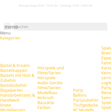
Montag-Freitag 10:00 - 19:00 Uhr | Samstag:
10:00 - 18:00 Uhr
menu
Menu
Kategorien
Spiel
Brett
Expe
Famil
Bastel & Kreativ
Hörspiele und
Kart
Bastelmappen
Filme/Serien
Kenn
Basteln mit Holz &
Hörspiele
Lerns
Zubehör
Audio-Geräte
Logik
Bastelzubehör
Filme/Serien
Party
Bügelperlen
Party
Modellbau
Reise
Handarbeitssets &
Ballons
Airbrush
Samm
Handwerk
Partyzubehör
Bausätze
Spiel
Knete
Tischgedecke
Farben
Spie
Modelliersets
RC Modelle