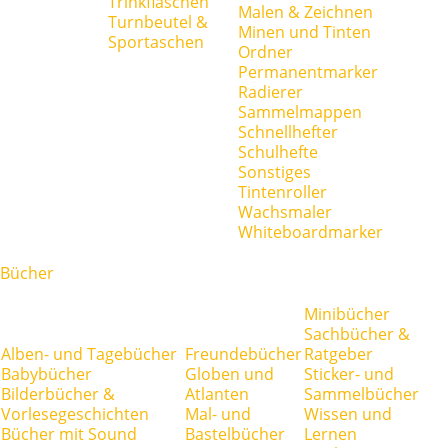
Trinkflaschen
Malen & Zeichnen
Turnbeutel &
Minen und Tinten
Sportaschen
Ordner
Permanentmarker
Radierer
Sammelmappen
Schnellhefter
Schulhefte
Sonstiges
Tintenroller
Wachsmaler
Whiteboardmarker
Bücher
Minibücher
Sachbücher &
Alben- und Tagebücher
Freundebücher
Ratgeber
Babybücher
Globen und
Sticker- und
Bilderbücher &
Atlanten
Sammelbücher
Vorlesegeschichten
Mal- und
Wissen und
Bücher mit Sound
Bastelbücher
Lernen