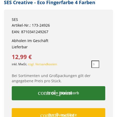
SES Creative - Eco Fingerfarbe 4 Farben
SES
Artikel-Nr.: 173-24926
EAN: 8710341249267
Abholen Im Geschäft
Lieferbar
12,99 €
inkl. MwSt.
zzgl. Versandkosten
Bei Sortimenten und Großpackungen gilt der
angegebene Preis pro Stück.
control_point
In den Warenkorb
control_point
Zur Wunschliste