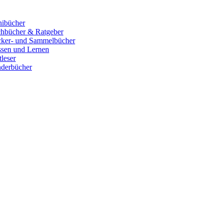
ibücher
hbücher & Ratgeber
cker- und Sammelbücher
sen und Lernen
tleser
derbücher