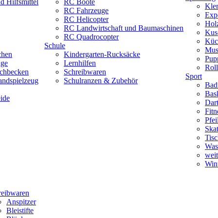
 Hilfsmittel
RC Boote
Kle
RC Fahrzeuge
Exp
RC Helicopter
Hol
RC Landwirtschaft und Baumaschinen
Kus
RC Quadrocopter
Küc
Schule
Mus
chen
Kindergarten-Rucksäcke
Pup
uge
Lernhilfen
Roll
schbecken
Schreibwaren
Sport
andspielzeug
Schulranzen & Zubehör
Bad
Bask
ide
Dar
Fitn
Pfe
Skat
Tisc
Was
weit
Wint
reibwaren
Anspitzer
Bleistifte