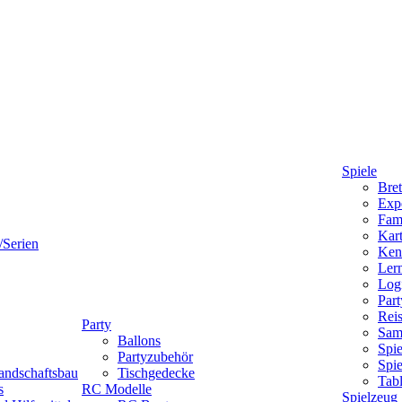
Spiele
Bret
Expe
Fami
Kart
/Serien
Ken
Lern
Logi
Part
Reis
Party
Sam
Ballons
Spie
Partyzubehör
Spi
andschaftsbau
Tischgedecke
Tab
s
RC Modelle
Spielzeug