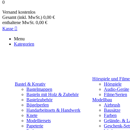
0
Versand
kostenlos
Gesamt (inkl. MwSt.)
0,00 €
enthaltene MwSt.
0,00 €
Kasse

Menu
Kategorien
Hörspiele und Filme
Bastel & Kreativ
Hörspiele
Bastelmappen
Audio-Geräte
Basteln mit Holz & Zubehör
Filme/Serien
Bastelzubehör
Modellbau
Bügelperlen
Airbrush
Handarbeitssets & Handwerk
Bausätze
Knete
Farben
Modelliersets
Gelände- & L
Papeterie
Geschenk-Set