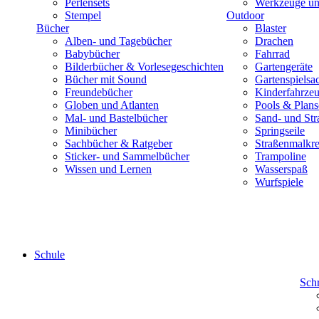
Perlensets
Werkzeuge und
Stempel
Outdoor
Bücher
Blaster
Alben- und Tagebücher
Drachen
Babybücher
Fahrrad
Bilderbücher & Vorlesegeschichten
Gartengeräte
Bücher mit Sound
Gartenspielsa
Freundebücher
Kinderfahrze
Globen und Atlanten
Pools & Plan
Mal- und Bastelbücher
Sand- und Str
Minibücher
Springseile
Sachbücher & Ratgeber
Straßenmalkre
Sticker- und Sammelbücher
Trampoline
Wissen und Lernen
Wasserspaß
Wurfspiele
Schule
Sch