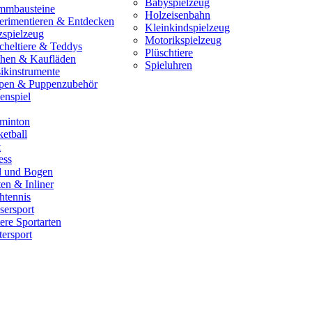
Babyspielzeug
mmbausteine
Holzeisenbahn
erimentieren & Entdecken
Kleinkindspielzeug
zspielzeug
Motorikspielzeug
cheltiere & Teddys
Plüschtiere
hen & Kaufläden
Spieluhren
ikinstrumente
pen & Puppenzubehör
enspiel
minton
etball
t
ess
il und Bogen
en & Inliner
htennis
sersport
ere Sportarten
ersport