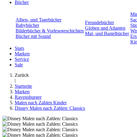
Bücher
Min
Alben- und Tagebücher
Sac
Freundebücher
Babybücher
Sti
Globen und Atlanten
Bilderbücher & Vorlesegeschichten
Wis
Mal- und Bastelbücher
Bücher mit Sound
Ers
Kin
Stars
Marken
Service
Sale
Zurück
|
Startseite
Marken
Ravensburger
Malen nach Zahlen Kinder
Disney Malen nach Zahlen: Classics