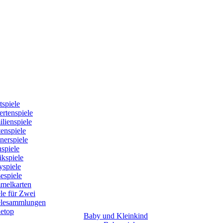
tspiele
rtenspiele
lienspiele
enspiele
nerspiele
spiele
kspiele
yspiele
espiele
melkarten
le für Zwei
elesammlungen
letop
Baby und Kleinkind