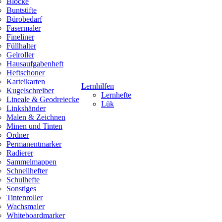
Blöcke
Buntstifte
Bürobedarf
Fasermaler
Fineliner
Füllhalter
Gelroller
Hausaufgabenheft
Heftschoner
Karteikarten
Lernhilfen
Kugelschreiber
Lernhefte
Lineale & Geodreiecke
Lük
Linkshänder
Malen & Zeichnen
Minen und Tinten
Ordner
Permanentmarker
Radierer
Sammelmappen
Schnellhefter
Schulhefte
Sonstiges
Tintenroller
Wachsmaler
Whiteboardmarker