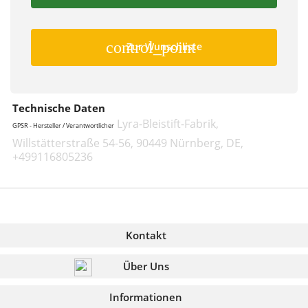
control_point
Zur Wunschliste
Technische Daten
Lyra-Bleistift-Fabrik,
GPSR - Hersteller / Verantwortlicher
Willstätterstraße 54-56, 90449 Nürnberg, DE,
+499116805236
Kontakt
Über Uns
Informationen