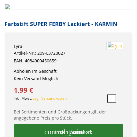
Farbstift SUPER FERBY Lackiert - KARMIN
Lyra
Artikel-Nr.: 209-L3720027
EAN: 4084900450659
Abholen Im Geschäft
Kein Versand Möglich
1,99 €
inkl. MwSt.
zzgl. Versandkosten
Bei Sortimenten und Großpackungen gilt der
angegebene Preis pro Stück.
control_point
In den Warenkorb