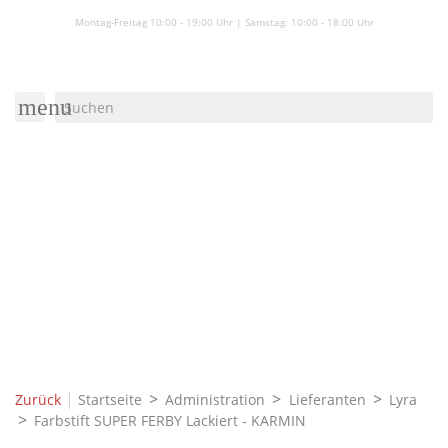
Montag-Freitag 10:00 - 19:00 Uhr | Samstag:
10:00 - 18:00 Uhr
menu
|
Zurück
Startseite
Administration
Lieferanten
Lyra
Farbstift SUPER FERBY Lackiert - KARMIN