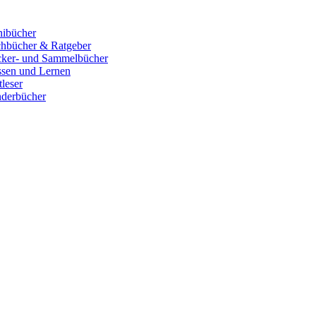
ibücher
hbücher & Ratgeber
cker- und Sammelbücher
sen und Lernen
tleser
derbücher