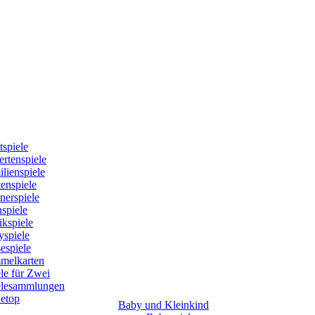
tspiele
rtenspiele
lienspiele
enspiele
nerspiele
spiele
kspiele
yspiele
espiele
melkarten
le für Zwei
elesammlungen
letop
Baby und Kleinkind