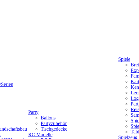
Spiele
Bret
Expe
Fami
Kart
/Serien
Ken
Lern
Logi
Part
Reis
Party
Sam
Ballons
Spie
Partyzubehör
Spi
andschaftsbau
Tischgedecke
Tab
s
RC Modelle
Spielzeug