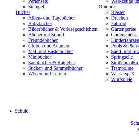
Perlensets
Werkzeuge und
Stempel
Outdoor
Bücher
Blaster
Alben- und Tagebücher
Drachen
Babybücher
Fahrrad
Bilderbücher & Vorlesegeschichten
Gartengeräte
Bücher mit Sound
Gartenspielsa
Freundebücher
Kinderfahrze
Globen und Atlanten
Pools & Plan
Mal- und Bastelbücher
Sand- und Str
Minibücher
Springseile
Sachbücher & Ratgeber
Straßenmalkre
Sticker- und Sammelbücher
Trampoline
Wissen und Lernen
Wasserspaß
Wurfspiele
Schule
Sch