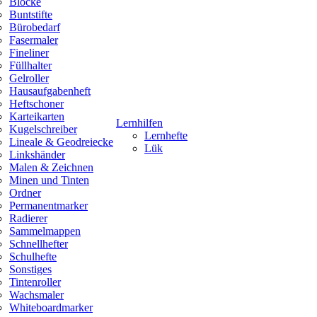
Blöcke
Buntstifte
Bürobedarf
Fasermaler
Fineliner
Füllhalter
Gelroller
Hausaufgabenheft
Heftschoner
Karteikarten
Lernhilfen
Kugelschreiber
Lernhefte
Lineale & Geodreiecke
Lük
Linkshänder
Malen & Zeichnen
Minen und Tinten
Ordner
Permanentmarker
Radierer
Sammelmappen
Schnellhefter
Schulhefte
Sonstiges
Tintenroller
Wachsmaler
Whiteboardmarker