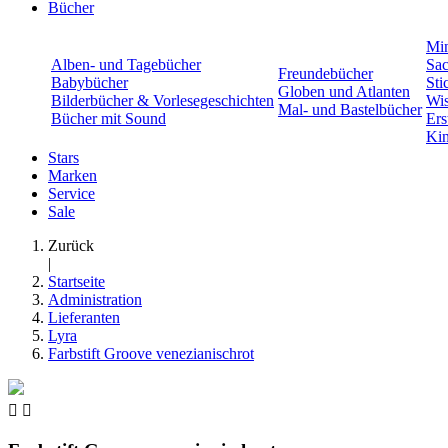
Bücher
Min
Alben- und Tagebücher
Sac
Freundebücher
Babybücher
Sti
Globen und Atlanten
Bilderbücher & Vorlesegeschichten
Wis
Mal- und Bastelbücher
Bücher mit Sound
Ers
Kin
Stars
Marken
Service
Sale
Zurück
|
Startseite
Administration
Lieferanten
Lyra
Farbstift Groove venezianischrot

