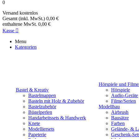
0
Versand
kostenlos
Gesamt (inkl. MwSt.)
0,00 €
enthaltene MwSt.
0,00 €
Kasse

Menu
Kategorien
Hörspiele und Filme
Bastel & Kreativ
Hörspiele
Bastelmappen
Audio-Geräte
Basteln mit Holz & Zubehör
Filme/Serien
Bastelzubehör
Modellbau
Bügelperlen
Airbrush
Handarbeitssets & Handwerk
Bausätze
Knete
Farben
Modelliersets
Gelände- & L
Papeterie
Geschenk-Set