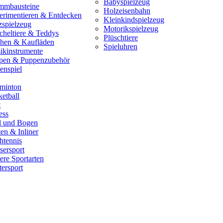
Babyspielzeug
mmbausteine
Holzeisenbahn
erimentieren & Entdecken
Kleinkindspielzeug
zspielzeug
Motorikspielzeug
cheltiere & Teddys
Plüschtiere
hen & Kaufläden
Spieluhren
ikinstrumente
pen & Puppenzubehör
enspiel
minton
etball
t
ess
il und Bogen
en & Inliner
htennis
sersport
ere Sportarten
ersport