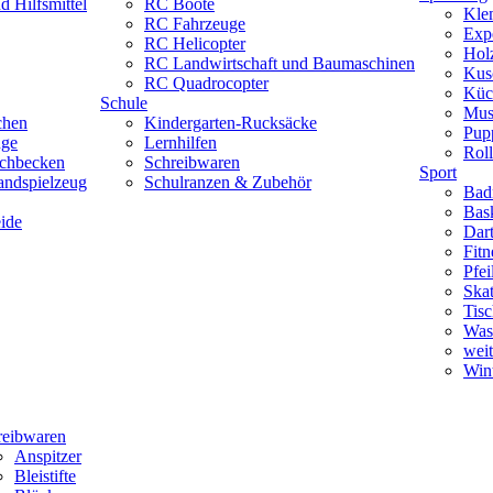
 Hilfsmittel
RC Boote
Kle
RC Fahrzeuge
Exp
RC Helicopter
Hol
RC Landwirtschaft und Baumaschinen
Kus
RC Quadrocopter
Küc
Schule
Mus
chen
Kindergarten-Rucksäcke
Pup
uge
Lernhilfen
Roll
schbecken
Schreibwaren
Sport
andspielzeug
Schulranzen & Zubehör
Bad
Bask
ide
Dar
Fitn
Pfe
Skat
Tisc
Was
weit
Wint
reibwaren
Anspitzer
Bleistifte