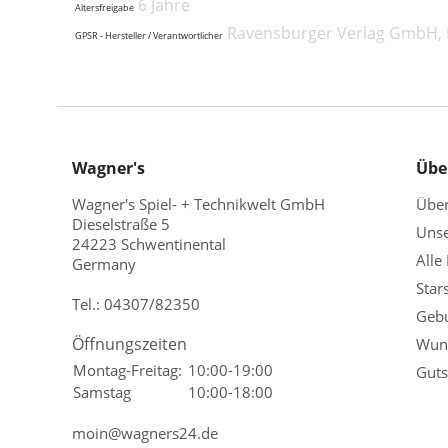
6 Jahre
Altersfreigabe
Ravensburger Verlag GmbH, R
GPSR - Hersteller / Verantwortlicher
Wagner's
Übe
Wagner's Spiel- + Technikwelt GmbH
Übe
Dieselstraße 5
Unse
24223 Schwentinental
Alle
Germany
Star
Tel.:
04307/82350
Gebu
Öffnungszeiten
Wuns
Montag-Freitag:
10:00-19:00
Guts
Samstag
10:00-18:00
moin@wagners24.de