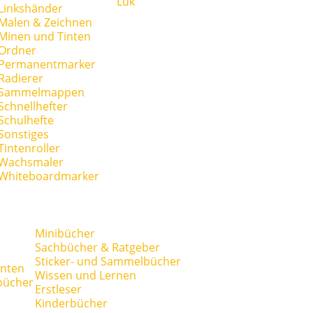
Lük
Linkshänder
Malen & Zeichnen
Minen und Tinten
Ordner
Permanentmarker
Radierer
Sammelmappen
Schnellhefter
Schulhefte
Sonstiges
Tintenroller
Wachsmaler
Whiteboardmarker
Minibücher
Sachbücher & Ratgeber
Sticker- und Sammelbücher
anten
Wissen und Lernen
bücher
Erstleser
Kinderbücher