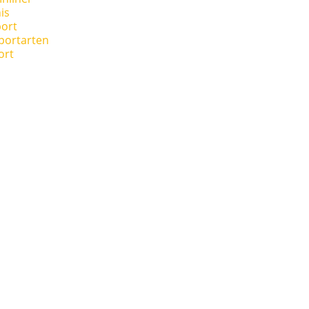
is
ort
portarten
ort