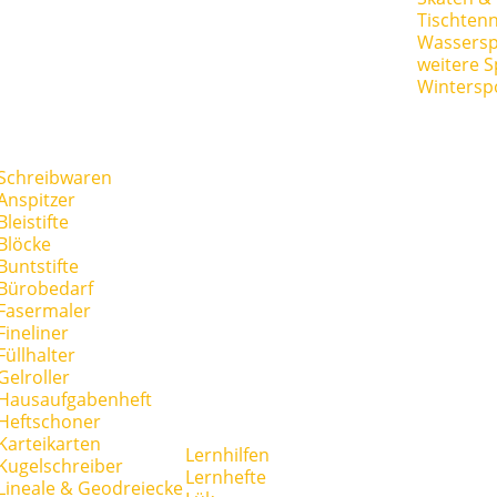
Tischtenn
Wassersp
weitere S
Wintersp
Schreibwaren
Anspitzer
Bleistifte
Blöcke
Buntstifte
Bürobedarf
Fasermaler
Fineliner
Füllhalter
Gelroller
Hausaufgabenheft
Heftschoner
Karteikarten
Lernhilfen
Kugelschreiber
Lernhefte
Lineale & Geodreiecke