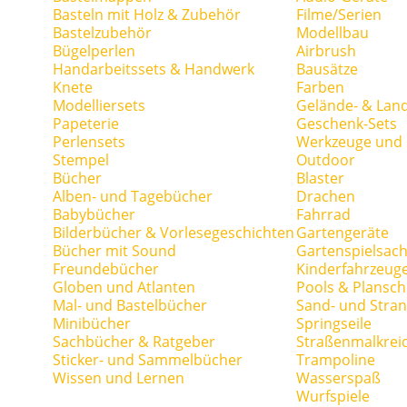
Basteln mit Holz & Zubehör
Filme/Serien
Bastelzubehör
Modellbau
Bügelperlen
Airbrush
Handarbeitssets & Handwerk
Bausätze
Knete
Farben
Modelliersets
Gelände- & Lan
Papeterie
Geschenk-Sets
Perlensets
Werkzeuge und H
Stempel
Outdoor
Bücher
Blaster
Alben- und Tagebücher
Drachen
Babybücher
Fahrrad
Bilderbücher & Vorlesegeschichten
Gartengeräte
Bücher mit Sound
Gartenspielsac
Freundebücher
Kinderfahrzeug
Globen und Atlanten
Pools & Plansc
Mal- und Bastelbücher
Sand- und Stran
Minibücher
Springseile
Sachbücher & Ratgeber
Straßenmalkrei
Sticker- und Sammelbücher
Trampoline
Wissen und Lernen
Wasserspaß
Wurfspiele