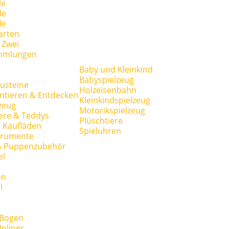
le
le
le
arten
r Zwei
mmlungen
Baby und Kleinkind
Babyspielzeug
usteine
Holzeisenbahn
ntieren & Entdecken
Kleinkindspielzeug
zeug
Motorikspielzeug
ere & Teddys
Plüschtiere
 Kaufläden
Spieluhren
trumente
& Puppenzubehör
el
on
l
 Bogen
Inliner