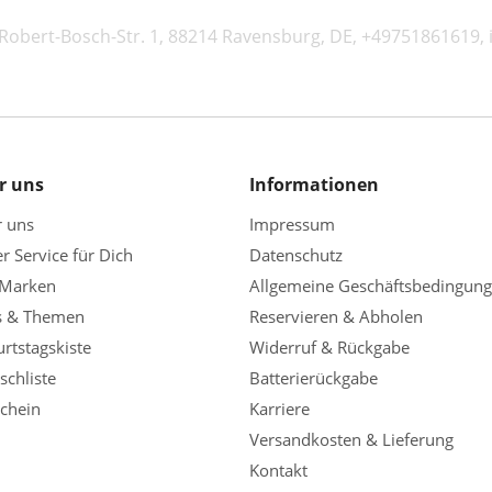
obert-Bosch-Str. 1, 88214 Ravensburg, DE, +49751861619,
r uns
Informationen
r uns
Impressum
r Service für Dich
Datenschutz
 Marken
Allgemeine Geschäftsbedingun
s & Themen
Reservieren & Abholen
rtstagskiste
Widerruf & Rückgabe
chliste
Batterierückgabe
chein
Karriere
Versandkosten & Lieferung
Kontakt