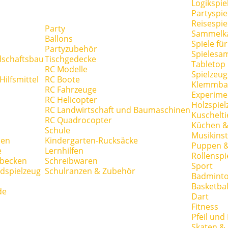
Logikspie
Partyspie
Reisespie
Party
Sammelk
Ballons
Spiele fü
Partyzubehör
Spielesa
dschaftsbau
Tischgedecke
Tabletop
RC Modelle
Spielzeug
ilfsmittel
RC Boote
Klemmba
RC Fahrzeuge
Experime
RC Helicopter
Holzspiel
RC Landwirtschaft und Baumaschinen
Kuschelti
RC Quadrocopter
Küchen &
Schule
Musikins
hen
Kindergarten-Rucksäcke
Puppen 
e
Lernhilfen
Rollenspi
hbecken
Schreibwaren
Sport
dspielzeug
Schulranzen & Zubehör
Badmint
Basketbal
de
Dart
Fitness
Pfeil und
Skaten & 