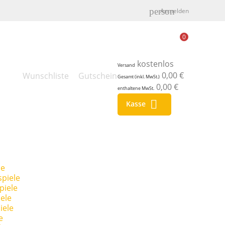
person
Anmelden
0
kostenlos
Versand
0,00 €
Wunschliste
Gutschein
Gesamt (inkl. MwSt.)
0,00 €
enthaltene MwSt.

Kasse
le
piele
piele
ele
iele
e