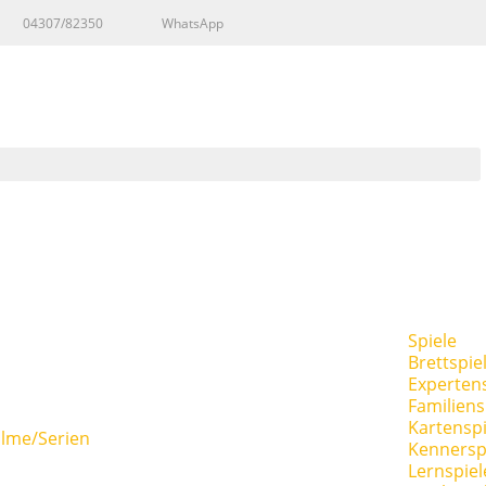
04307/82350
WhatsApp
Spiele
Brettspie
Expertens
Familiens
Kartenspi
ilme/Serien
Kennersp
Lernspiel