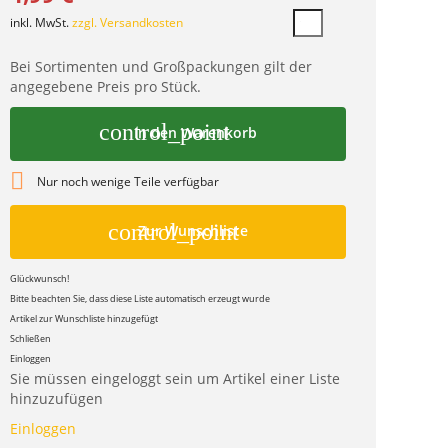
inkl. MwSt.
zzgl. Versandkosten
Bei Sortimenten und Großpackungen gilt der
angegebene Preis pro Stück.
control_point
In den Warenkorb

Nur noch wenige Teile verfügbar
control_point
Zur Wunschliste
Glückwunsch!
Bitte beachten Sie, dass diese Liste automatisch erzeugt wurde
Artikel zur Wunschliste hinzugefügt
Schließen
Einloggen
Sie müssen eingeloggt sein um Artikel einer Liste
hinzuzufügen
Einloggen