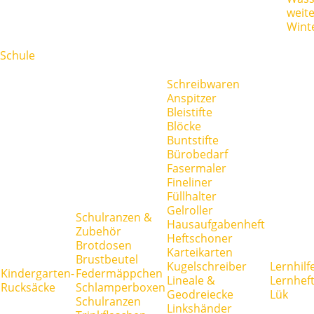
weit
Wint
Schule
Schreibwaren
Anspitzer
Bleistifte
Blöcke
Buntstifte
Bürobedarf
Fasermaler
Fineliner
Füllhalter
Gelroller
Schulranzen &
Hausaufgabenheft
Zubehör
Heftschoner
Brotdosen
Karteikarten
Brustbeutel
Kugelschreiber
Lernhilf
Kindergarten-
Federmäppchen
Lineale &
Lernhef
Rucksäcke
Schlamperboxen
Geodreiecke
Lük
Schulranzen
Linkshänder