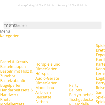
Montag-Freitag 10:00 - 19:00 Uhr | Samstag:
10:00 - 18:00 Uhr
menu
Menu
Kategorien
Spiel
Brett
Expe
Famil
Bastel & Kreativ
Hörspiele und
Kart
Bastelmappen
Filme/Serien
Kenn
Basteln mit Holz &
Hörspiele
Lerns
Zubehör
Audio-Geräte
Logik
Bastelzubehör
Filme/Serien
Party
Bügelperlen
Party
Modellbau
Reise
Handarbeitssets &
Ballons
Airbrush
Samm
Handwerk
Partyzubehör
Bausätze
Spiel
Knete
Tischgedecke
Farben
Spie
Modelliersets
RC Modelle