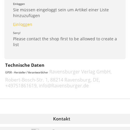
Einloggen
Sie müssen eingeloggt sein um Artikel einer Liste
hinzuzufügen
Einloggen
Sorry!
Please contact the shop first to be allowed to create a
list
Technische Daten
Ravensburger Verlag GmbH,
GPSR - Hersteller / Verantwortlicher
Robert-Bosch-Str. 1, 88214 Ravensburg, DE,
+49751861619, info@Ravensburger.de
Kontakt