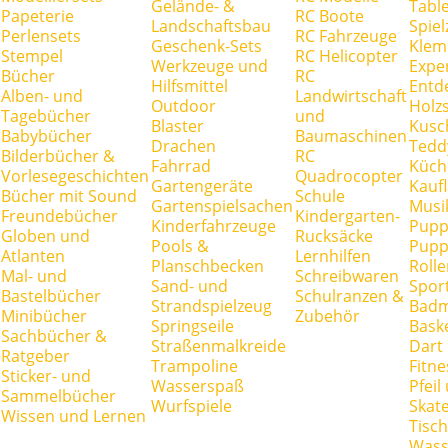
Gelände- &
Tabl
Papeterie
RC Boote
Landschaftsbau
Spie
Perlensets
RC Fahrzeuge
Geschenk-Sets
Klem
Stempel
RC Helicopter
Werkzeuge und
Expe
Bücher
RC
Hilfsmittel
Entd
Alben- und
Landwirtschaft
Outdoor
Holz
Tagebücher
und
Blaster
Kusc
Babybücher
Baumaschinen
Drachen
Tedd
Bilderbücher &
RC
Fahrrad
Küch
Vorlesegeschichten
Quadrocopter
Gartengeräte
Kauf
Bücher mit Sound
Schule
Gartenspielsachen
Musi
Freundebücher
Kindergarten-
Kinderfahrzeuge
Pupp
Globen und
Rucksäcke
Pools &
Pupp
Atlanten
Lernhilfen
Planschbecken
Rolle
Mal- und
Schreibwaren
Sand- und
Spor
Bastelbücher
Schulranzen &
Strandspielzeug
Badm
Minibücher
Zubehör
Springseile
Baske
Sachbücher &
Straßenmalkreide
Dart
Ratgeber
Trampoline
Fitne
Sticker- und
Wasserspaß
Pfei
Sammelbücher
Wurfspiele
Skate
Wissen und Lernen
Tisc
Wass