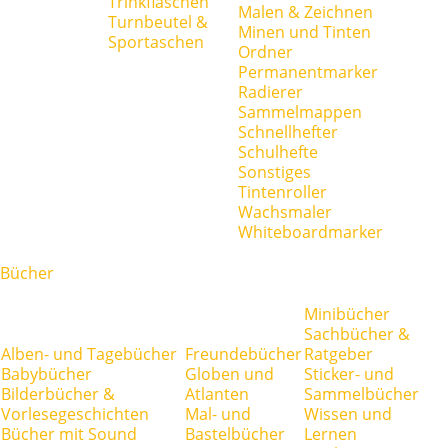
Trinkflaschen
Malen & Zeichnen
Turnbeutel &
Minen und Tinten
Sportaschen
Ordner
Permanentmarker
Radierer
Sammelmappen
Schnellhefter
Schulhefte
Sonstiges
Tintenroller
Wachsmaler
Whiteboardmarker
Bücher
Minibücher
Sachbücher &
Alben- und Tagebücher
Freundebücher
Ratgeber
Babybücher
Globen und
Sticker- und
Bilderbücher &
Atlanten
Sammelbücher
Vorlesegeschichten
Mal- und
Wissen und
Bücher mit Sound
Bastelbücher
Lernen