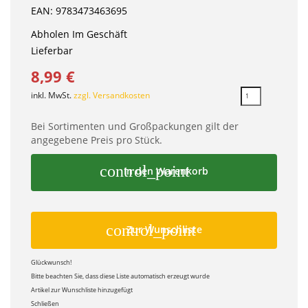
EAN: 9783473463695
Abholen Im Geschäft
Lieferbar
8,99 €
inkl. MwSt.
zzgl. Versandkosten
Bei Sortimenten und Großpackungen gilt der
angegebene Preis pro Stück.
control_point
In den Warenkorb
control_point
Zur Wunschliste
Glückwunsch!
Bitte beachten Sie, dass diese Liste automatisch erzeugt wurde
Artikel zur Wunschliste hinzugefügt
Schließen