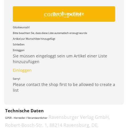
control_point
Zur Wunschliste
Glückwunsch!
Bitte beachten Sie, dass diese Liste automatisch erzeugt wurde
Artikel zur Wunschliste hinzugefügt
Schließen
Einloggen
Sie müssen eingeloggt sein um Artikel einer Liste
hinzuzufügen
Einloggen
Sorry!
Please contact the shop first to be allowed to create a
list
Technische Daten
Ravensburger Verlag GmbH,
GPSR - Hersteller / Verantwortlicher
Robert-Bosch-Str. 1, 88214 Ravensburg, DE,