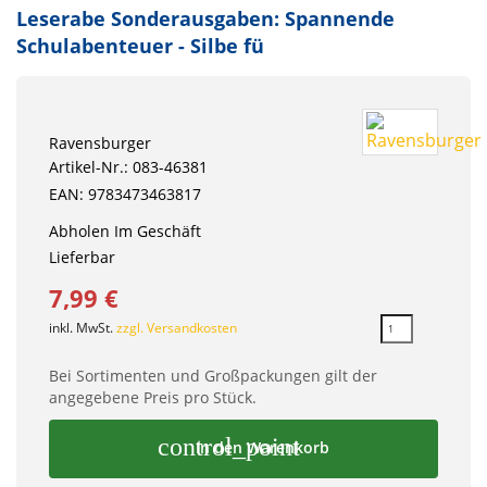
Leserabe Sonderausgaben: Spannende
Schulabenteuer - Silbe fü
Ravensburger
Artikel-Nr.: 083-46381
EAN: 9783473463817
Abholen Im Geschäft
Lieferbar
7,99 €
inkl. MwSt.
zzgl. Versandkosten
Bei Sortimenten und Großpackungen gilt der
angegebene Preis pro Stück.
control_point
In den Warenkorb