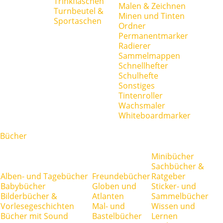
Trinkflaschen
Malen & Zeichnen
Turnbeutel &
Minen und Tinten
Sportaschen
Ordner
Permanentmarker
Radierer
Sammelmappen
Schnellhefter
Schulhefte
Sonstiges
Tintenroller
Wachsmaler
Whiteboardmarker
Bücher
Minibücher
Sachbücher &
Alben- und Tagebücher
Freundebücher
Ratgeber
Babybücher
Globen und
Sticker- und
Bilderbücher &
Atlanten
Sammelbücher
Vorlesegeschichten
Mal- und
Wissen und
Bücher mit Sound
Bastelbücher
Lernen