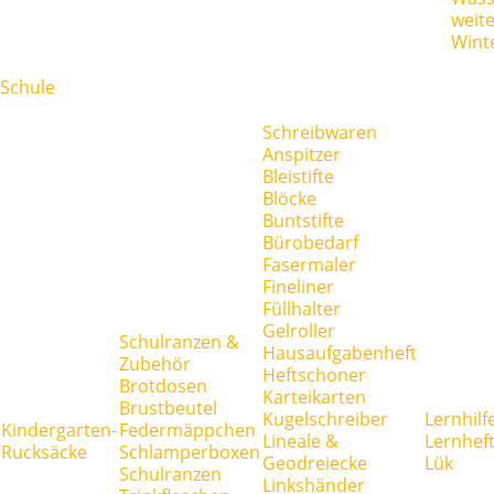
weit
Wint
Schule
Schreibwaren
Anspitzer
Bleistifte
Blöcke
Buntstifte
Bürobedarf
Fasermaler
Fineliner
Füllhalter
Gelroller
Schulranzen &
Hausaufgabenheft
Zubehör
Heftschoner
Brotdosen
Karteikarten
Brustbeutel
Kugelschreiber
Lernhilf
Kindergarten-
Federmäppchen
Lineale &
Lernhef
Rucksäcke
Schlamperboxen
Geodreiecke
Lük
Schulranzen
Linkshänder