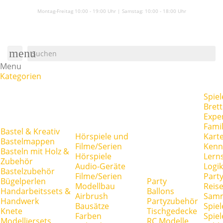
Montag-Freitag 10:00 - 19:00 Uhr | Samstag:
10:00 - 18:00 Uhr
menu
Menu
Kategorien
Spiel
Brett
Expe
Famil
Bastel & Kreativ
Hörspiele und
Kart
Bastelmappen
Filme/Serien
Kenn
Basteln mit Holz &
Hörspiele
Lerns
Zubehör
Audio-Geräte
Logik
Bastelzubehör
Filme/Serien
Party
Bügelperlen
Party
Modellbau
Reise
Handarbeitssets &
Ballons
Airbrush
Samm
Handwerk
Partyzubehör
Bausätze
Spiel
Knete
Tischgedecke
Farben
Spie
Modelliersets
RC Modelle