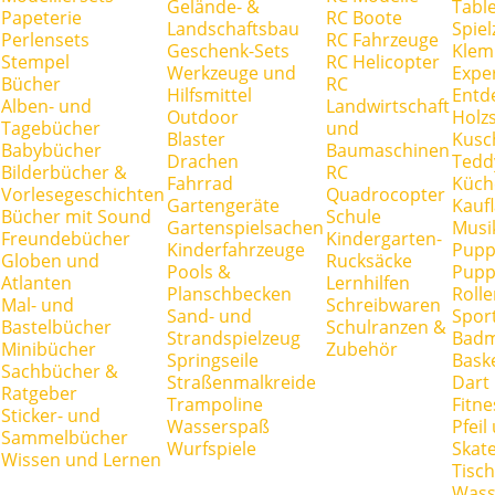
Gelände- &
Tabl
Papeterie
RC Boote
Landschaftsbau
Spie
Perlensets
RC Fahrzeuge
Geschenk-Sets
Klem
Stempel
RC Helicopter
Werkzeuge und
Expe
Bücher
RC
Hilfsmittel
Entd
Alben- und
Landwirtschaft
Outdoor
Holz
Tagebücher
und
Blaster
Kusc
Babybücher
Baumaschinen
Drachen
Tedd
Bilderbücher &
RC
Fahrrad
Küch
Vorlesegeschichten
Quadrocopter
Gartengeräte
Kauf
Bücher mit Sound
Schule
Gartenspielsachen
Musi
Freundebücher
Kindergarten-
Kinderfahrzeuge
Pupp
Globen und
Rucksäcke
Pools &
Pupp
Atlanten
Lernhilfen
Planschbecken
Rolle
Mal- und
Schreibwaren
Sand- und
Spor
Bastelbücher
Schulranzen &
Strandspielzeug
Badm
Minibücher
Zubehör
Springseile
Baske
Sachbücher &
Straßenmalkreide
Dart
Ratgeber
Trampoline
Fitne
Sticker- und
Wasserspaß
Pfei
Sammelbücher
Wurfspiele
Skate
Wissen und Lernen
Tisc
Wass