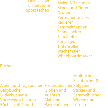
Trinkflaschen
Malen & Zeichnen
Turnbeutel &
Minen und Tinten
Sportaschen
Ordner
Permanentmarker
Radierer
Sammelmappen
Schnellhefter
Schulhefte
Sonstiges
Tintenroller
Wachsmaler
Whiteboardmarker
Bücher
Minibücher
Sachbücher &
Alben- und Tagebücher
Freundebücher
Ratgeber
Babybücher
Globen und
Sticker- und
Bilderbücher &
Atlanten
Sammelbücher
Vorlesegeschichten
Mal- und
Wissen und
Bücher mit Sound
Bastelbücher
Lernen