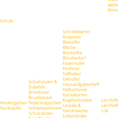
weit
Wint
Schule
Schreibwaren
Anspitzer
Bleistifte
Blöcke
Buntstifte
Bürobedarf
Fasermaler
Fineliner
Füllhalter
Gelroller
Schulranzen &
Hausaufgabenheft
Zubehör
Heftschoner
Brotdosen
Karteikarten
Brustbeutel
Kugelschreiber
Lernhilf
Kindergarten-
Federmäppchen
Lineale &
Lernhef
Rucksäcke
Schlamperboxen
Geodreiecke
Lük
Schulranzen
Linkshänder