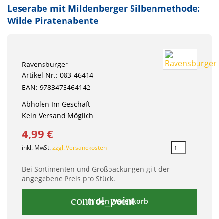
Leserabe mit Mildenberger Silbenmethode:
Wilde Piratenabente
Ravensburger
Artikel-Nr.: 083-46414
EAN: 9783473464142
Abholen Im Geschäft
Kein Versand Möglich
4,99 €
inkl. MwSt.
zzgl. Versandkosten
Bei Sortimenten und Großpackungen gilt der
angegebene Preis pro Stück.
control_point
In den Warenkorb