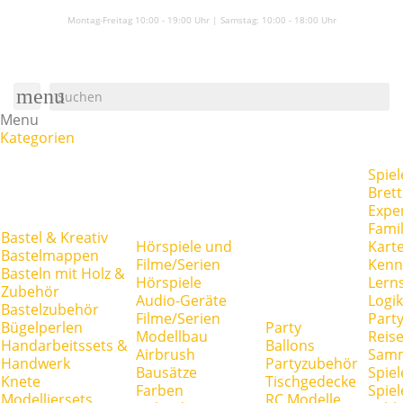
Montag-Freitag 10:00 - 19:00 Uhr | Samstag:
10:00 - 18:00 Uhr
menu
Menu
Kategorien
Spiel
Brett
Expe
Famil
Bastel & Kreativ
Hörspiele und
Kart
Bastelmappen
Filme/Serien
Kenn
Basteln mit Holz &
Hörspiele
Lerns
Zubehör
Audio-Geräte
Logik
Bastelzubehör
Filme/Serien
Party
Bügelperlen
Party
Modellbau
Reise
Handarbeitssets &
Ballons
Airbrush
Samm
Handwerk
Partyzubehör
Bausätze
Spiel
Knete
Tischgedecke
Farben
Spie
Modelliersets
RC Modelle