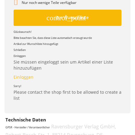

Nur noch wenige Teile verfügbar
control_point
Zur Wunschliste
Glückwunsch!
Bitte beachten Sie, dass diese Liste automatisch erzeugt wurde
Artikel zur Wunschliste hinzugefügt
Schließen
Einloggen
Sie müssen eingeloggt sein um Artikel einer Liste
hinzuzufügen
Einloggen
Sorry!
Please contact the shop first to be allowed to create a
list
Technische Daten
Ravensburger Verlag GmbH,
GPSR - Hersteller / Verantwortlicher
Robert-Bosch-Str. 1, 88214 Ravensburg, DE,