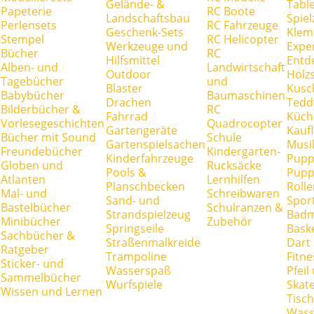
Gelände- &
Tabl
Papeterie
RC Boote
Landschaftsbau
Spie
Perlensets
RC Fahrzeuge
Geschenk-Sets
Klem
Stempel
RC Helicopter
Werkzeuge und
Expe
Bücher
RC
Hilfsmittel
Entd
Alben- und
Landwirtschaft
Outdoor
Holz
Tagebücher
und
Blaster
Kusc
Babybücher
Baumaschinen
Drachen
Tedd
Bilderbücher &
RC
Fahrrad
Küch
Vorlesegeschichten
Quadrocopter
Gartengeräte
Kauf
Bücher mit Sound
Schule
Gartenspielsachen
Musi
Freundebücher
Kindergarten-
Kinderfahrzeuge
Pupp
Globen und
Rucksäcke
Pools &
Pupp
Atlanten
Lernhilfen
Planschbecken
Rolle
Mal- und
Schreibwaren
Sand- und
Spor
Bastelbücher
Schulranzen &
Strandspielzeug
Badm
Minibücher
Zubehör
Springseile
Baske
Sachbücher &
Straßenmalkreide
Dart
Ratgeber
Trampoline
Fitne
Sticker- und
Wasserspaß
Pfei
Sammelbücher
Wurfspiele
Skate
Wissen und Lernen
Tisc
Wass