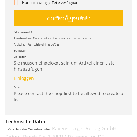

Nur noch wenige Teile verfügbar
control_point
Zur Wunschliste
Glückwunsch!
Bitte beachten Sie, dass diese Liste automatisch erzeugt wurde
Artikel zur Wunschliste hinzugefügt
Schließen
Einloggen
Sie müssen eingeloggt sein um Artikel einer Liste
hinzuzufügen
Einloggen
Sorry!
Please contact the shop first to be allowed to create a
list
Technische Daten
Ravensburger Verlag GmbH,
GPSR - Hersteller / Verantwortlicher
Robert-Bosch-Str. 1, 88214 Ravensburg, DE,