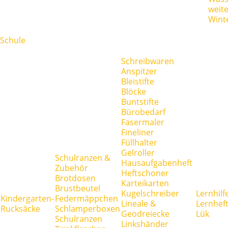
weit
Wint
Schule
Schreibwaren
Anspitzer
Bleistifte
Blöcke
Buntstifte
Bürobedarf
Fasermaler
Fineliner
Füllhalter
Gelroller
Schulranzen &
Hausaufgabenheft
Zubehör
Heftschoner
Brotdosen
Karteikarten
Brustbeutel
Kugelschreiber
Lernhilf
Kindergarten-
Federmäppchen
Lineale &
Lernhef
Rucksäcke
Schlamperboxen
Geodreiecke
Lük
Schulranzen
Linkshänder