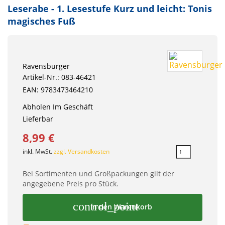
Leserabe - 1. Lesestufe Kurz und leicht: Tonis
magisches Fuß
Ravensburger
Artikel-Nr.: 083-46421
EAN: 9783473464210
Abholen Im Geschäft
Lieferbar
8,99 €
inkl. MwSt.
zzgl. Versandkosten
Bei Sortimenten und Großpackungen gilt der
angegebene Preis pro Stück.
control_point
In den Warenkorb