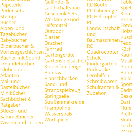
Gelände- &
Tabl
Papeterie
RC Boote
Landschaftsbau
Spie
Perlensets
RC Fahrzeuge
Geschenk-Sets
Klem
Stempel
RC Helicopter
Werkzeuge und
Expe
Bücher
RC
Hilfsmittel
Entd
Alben- und
Landwirtschaft
Outdoor
Holz
Tagebücher
und
Blaster
Kusc
Babybücher
Baumaschinen
Drachen
Tedd
Bilderbücher &
RC
Fahrrad
Küch
Vorlesegeschichten
Quadrocopter
Gartengeräte
Kauf
Bücher mit Sound
Schule
Gartenspielsachen
Musi
Freundebücher
Kindergarten-
Kinderfahrzeuge
Pupp
Globen und
Rucksäcke
Pools &
Pupp
Atlanten
Lernhilfen
Planschbecken
Rolle
Mal- und
Schreibwaren
Sand- und
Spor
Bastelbücher
Schulranzen &
Strandspielzeug
Badm
Minibücher
Zubehör
Springseile
Baske
Sachbücher &
Straßenmalkreide
Dart
Ratgeber
Trampoline
Fitne
Sticker- und
Wasserspaß
Pfei
Sammelbücher
Wurfspiele
Skate
Wissen und Lernen
Tisc
Wass