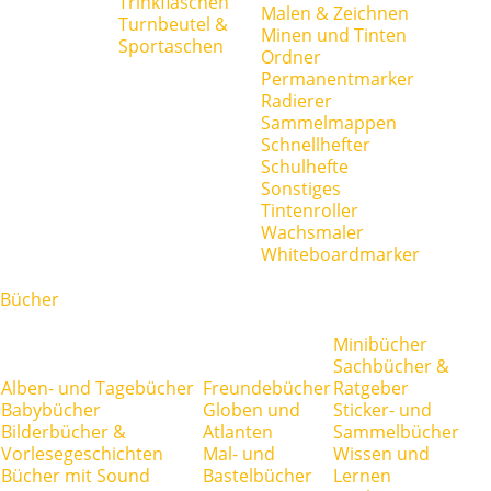
Trinkflaschen
Malen & Zeichnen
Turnbeutel &
Minen und Tinten
Sportaschen
Ordner
Permanentmarker
Radierer
Sammelmappen
Schnellhefter
Schulhefte
Sonstiges
Tintenroller
Wachsmaler
Whiteboardmarker
Bücher
Minibücher
Sachbücher &
Alben- und Tagebücher
Freundebücher
Ratgeber
Babybücher
Globen und
Sticker- und
Bilderbücher &
Atlanten
Sammelbücher
Vorlesegeschichten
Mal- und
Wissen und
Bücher mit Sound
Bastelbücher
Lernen