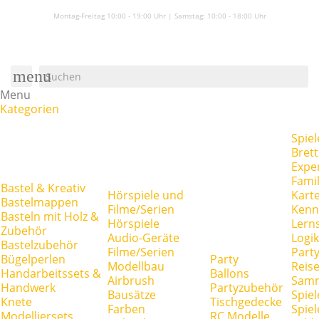
Montag-Freitag 10:00 - 19:00 Uhr | Samstag:
10:00 - 18:00 Uhr
menu
Menu
Kategorien
Spiel
Brett
Expe
Famil
Bastel & Kreativ
Hörspiele und
Kart
Bastelmappen
Filme/Serien
Kenn
Basteln mit Holz &
Hörspiele
Lerns
Zubehör
Audio-Geräte
Logik
Bastelzubehör
Filme/Serien
Party
Bügelperlen
Party
Modellbau
Reise
Handarbeitssets &
Ballons
Airbrush
Samm
Handwerk
Partyzubehör
Bausätze
Spiel
Knete
Tischgedecke
Farben
Spie
Modelliersets
RC Modelle