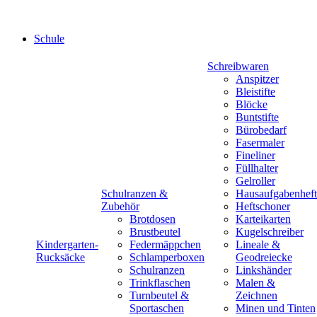
Schule
Schreibwaren
Anspitzer
Bleistifte
Blöcke
Buntstifte
Bürobedarf
Fasermaler
Fineliner
Füllhalter
Gelroller
Schulranzen &
Hausaufgabenheft
Zubehör
Heftschoner
Brotdosen
Karteikarten
Brustbeutel
Kugelschreiber
Kindergarten-
Federmäppchen
Lineale &
Rucksäcke
Schlamperboxen
Geodreiecke
Schulranzen
Linkshänder
Trinkflaschen
Malen &
Turnbeutel &
Zeichnen
Sportaschen
Minen und Tinten