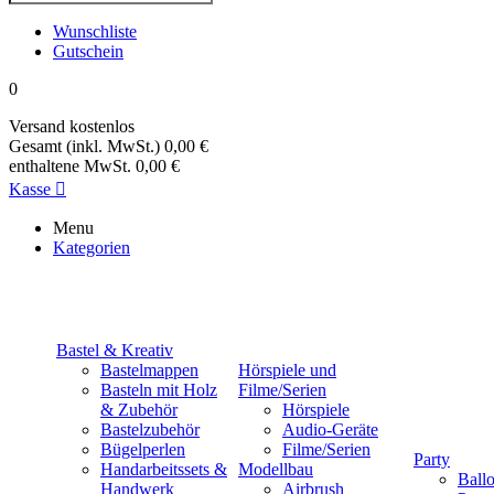
Wunschliste
Gutschein
0
Versand
kostenlos
Gesamt (inkl. MwSt.)
0,00 €
enthaltene MwSt.
0,00 €
Kasse

Menu
Kategorien
Bastel & Kreativ
Bastelmappen
Hörspiele und
Basteln mit Holz
Filme/Serien
& Zubehör
Hörspiele
Bastelzubehör
Audio-Geräte
Bügelperlen
Filme/Serien
Party
Handarbeitssets &
Modellbau
Ball
Handwerk
Airbrush