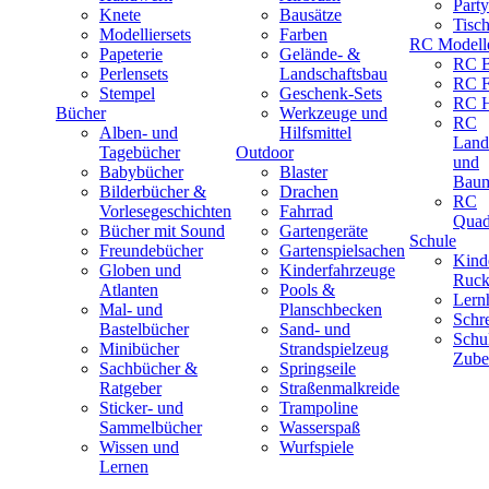
Part
Knete
Bausätze
Tisc
Modelliersets
Farben
RC Modell
Papeterie
Gelände- &
RC B
Perlensets
Landschaftsbau
RC F
Stempel
Geschenk-Sets
RC H
Bücher
Werkzeuge und
RC
Alben- und
Hilfsmittel
Land
Tagebücher
Outdoor
und
Babybücher
Blaster
Baum
Bilderbücher &
Drachen
RC
Vorlesegeschichten
Fahrrad
Quad
Bücher mit Sound
Gartengeräte
Schule
Freundebücher
Gartenspielsachen
Kind
Globen und
Kinderfahrzeuge
Ruck
Atlanten
Pools &
Lernh
Mal- und
Planschbecken
Schr
Bastelbücher
Sand- und
Schu
Minibücher
Strandspielzeug
Zube
Sachbücher &
Springseile
Ratgeber
Straßenmalkreide
Sticker- und
Trampoline
Sammelbücher
Wasserspaß
Wissen und
Wurfspiele
Lernen