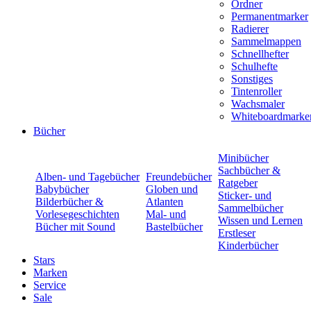
Ordner
Permanentmarker
Radierer
Sammelmappen
Schnellhefter
Schulhefte
Sonstiges
Tintenroller
Wachsmaler
Whiteboardmarke
Bücher
Minibücher
Sachbücher &
Alben- und Tagebücher
Freundebücher
Ratgeber
Babybücher
Globen und
Sticker- und
Bilderbücher &
Atlanten
Sammelbücher
Vorlesegeschichten
Mal- und
Wissen und Lernen
Bücher mit Sound
Bastelbücher
Erstleser
Kinderbücher
Stars
Marken
Service
Sale