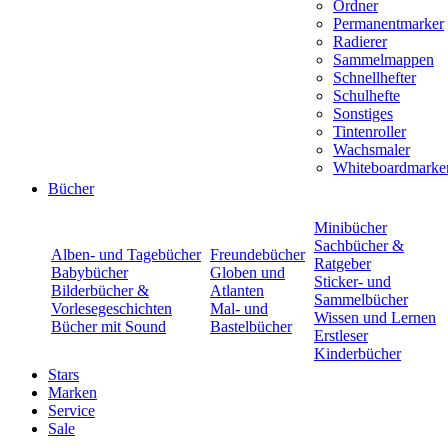
Ordner
Permanentmarker
Radierer
Sammelmappen
Schnellhefter
Schulhefte
Sonstiges
Tintenroller
Wachsmaler
Whiteboardmarke
Bücher
Minibücher
Sachbücher &
Alben- und Tagebücher
Freundebücher
Ratgeber
Babybücher
Globen und
Sticker- und
Bilderbücher &
Atlanten
Sammelbücher
Vorlesegeschichten
Mal- und
Wissen und Lernen
Bücher mit Sound
Bastelbücher
Erstleser
Kinderbücher
Stars
Marken
Service
Sale