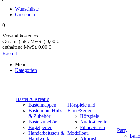
Wunschliste
Gutschein
0
Versand
kostenlos
Gesamt (inkl. MwSt.)
0,00 €
enthaltene MwSt.
0,00 €
Kasse

Menu
Kategorien
Bastel & Kreativ
Bastelmappen
Hörspiele und
Basteln mit Holz
Filme/Serien
& Zubehör
Hörspiele
Bastelzubehör
Audio-Geräte
Bügelperlen
Filme/Serien
Party
Handarbeitssets &
Modellbau
Ball
Handwerk
Airbrush