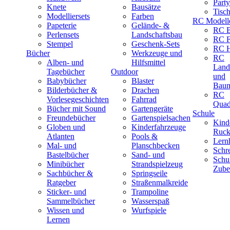
Part
Knete
Bausätze
Tisc
Modelliersets
Farben
RC Modell
Papeterie
Gelände- &
RC B
Perlensets
Landschaftsbau
RC F
Stempel
Geschenk-Sets
RC H
Bücher
Werkzeuge und
RC
Alben- und
Hilfsmittel
Land
Tagebücher
Outdoor
und
Babybücher
Blaster
Baum
Bilderbücher &
Drachen
RC
Vorlesegeschichten
Fahrrad
Quad
Bücher mit Sound
Gartengeräte
Schule
Freundebücher
Gartenspielsachen
Kind
Globen und
Kinderfahrzeuge
Ruck
Atlanten
Pools &
Lernh
Mal- und
Planschbecken
Schr
Bastelbücher
Sand- und
Schu
Minibücher
Strandspielzeug
Zube
Sachbücher &
Springseile
Ratgeber
Straßenmalkreide
Sticker- und
Trampoline
Sammelbücher
Wasserspaß
Wissen und
Wurfspiele
Lernen