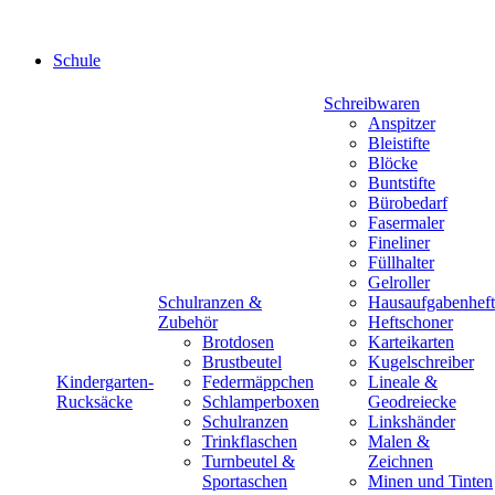
Schule
Schreibwaren
Anspitzer
Bleistifte
Blöcke
Buntstifte
Bürobedarf
Fasermaler
Fineliner
Füllhalter
Gelroller
Schulranzen &
Hausaufgabenheft
Zubehör
Heftschoner
Brotdosen
Karteikarten
Brustbeutel
Kugelschreiber
Kindergarten-
Federmäppchen
Lineale &
Rucksäcke
Schlamperboxen
Geodreiecke
Schulranzen
Linkshänder
Trinkflaschen
Malen &
Turnbeutel &
Zeichnen
Sportaschen
Minen und Tinten